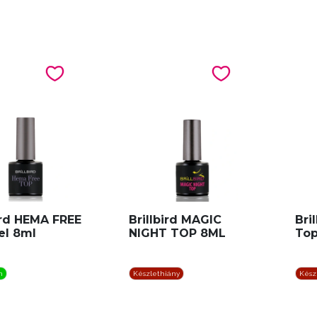
ird HEMA FREE
Brillbird MAGIC
Bri
el 8ml
NIGHT TOP 8ML
Top
n
Készlethiány
Kész