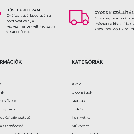
HŰSÉGPROGRAM
GYORS KISZÁLLÍTÁS
Gyűjtsd vásárlásod után a
A csomagokat akár m
pontokat és élj a
másnapra kiszállítjuk.
kedvezményekkel! Regisztrálj
kiszállítási idő 1-2 mu
vásárlói fiókot!
ORMÁCIÓK
KATEGÓRIÁK
k
Akció
ünk
Újdonságok
s és fizetés
Márkák
program
Fodrászat
zelési tájékoztató
Kozmetika
 a szerződéstől
Műköröm