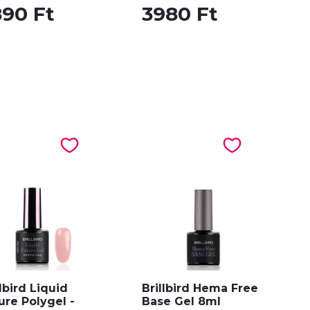
890 Ft
3980 Ft
llbird Liquid
Brillbird Hema Free
ure Polygel -
Base Gel 8ml