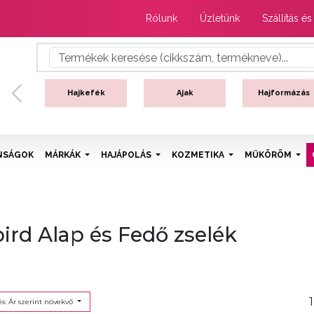
Rólunk
Üzletünk
Szállítás és
Hajkefék
Ajak
Hajformázás
Previous
NSÁGOK
MÁRKÁK
HAJÁPOLÁS
KOZMETIKA
MŰKÖRÖM
lbird Alap és Fedő zselék
1
s: Ár szerint növekvő