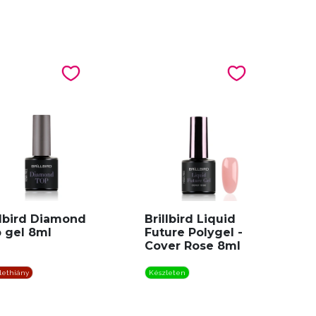
llbird Diamond
Brillbird Liquid
 gel 8ml
Future Polygel -
Cover Rose 8ml
lethiány
Készleten