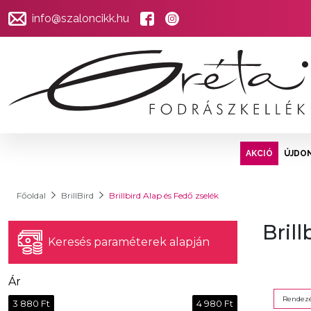
info@szaloncikk.hu
AKCIÓ
ÚJDO
Főoldal
BrillBird
Brillbird Alap és Fedő zselék
Bril
Keresés paraméterek alapján
Ár
Rendezé
3 880 Ft
4 980 Ft