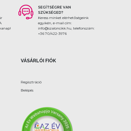
SEGÍTSÉGRE VAN
SZÜKSÉGED?
ár
Keress minket elérhetőségeink
 A
egyikén, e-mail cím:
nkanap!
info@szaloncikk.hu, telefonszám:
+36 70/422-3976
VÁSÁRLÓI FIÓK
Regisztráció
Belépés