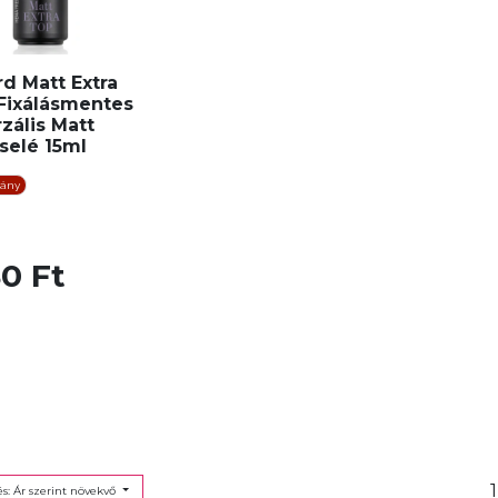
ird Matt Extra
 Fixálásmentes
zális Matt
selé 15ml
iány
0 Ft
1
s: Ár szerint növekvő