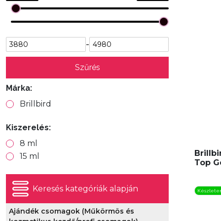
-
Szűrés
Márka:
Brillbird
Kiszerelés:
8 ml
Brillb
15 ml
Top G
Keresés kategóriák alapján
Készlete
Ajándék csomagok (Műkörmös és