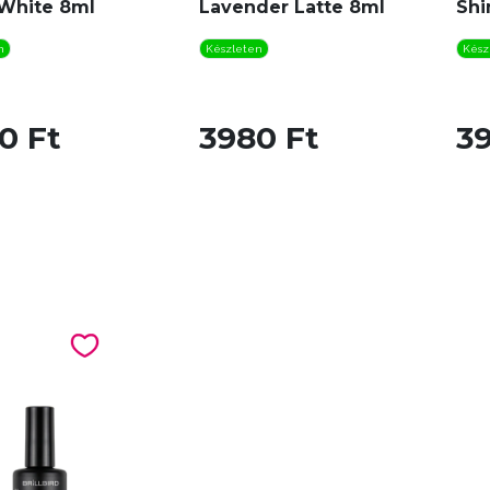
 White 8ml
Lavender Latte 8ml
Shi
n
Készleten
Kész
0 Ft
3980 Ft
3