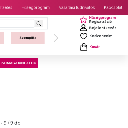
 fizetés
Hűségprogram
Vásárlási tudnivalók
Kapcsolat
Hűségprogram
Regisztráció
Bejelentkezés
Kedvenceim
Szempilla
Next
Kosár
CSOMAGAJÁNLATOK
 - 9 / 9 db