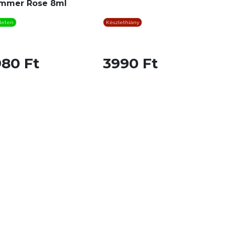
mmer Rose 8ml
leten
Készlethiány
980 Ft
3990 Ft