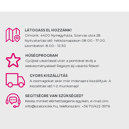
LÁTOGASS EL HOZZÁNK!
Címünk: 4400 Nyíregyháza, Szarvas utca 28.
Nyitvatartási idő: hétköznapokon 08:00 - 17:00,
szombaton: 8:00 - 12:30
HŰSÉGPROGRAM
Gyűjtsd vásárlásod után a pontokat és élj a
kedvezményekkel! Regisztrálj vásárlói fiókot!
GYORS KISZÁLLÍTÁS
A csomagokat akár már másnapra kiszállítjuk. A
kiszállítási idő 1-2 munkanap!
SEGÍTSÉGRE VAN SZÜKSÉGED?
Keress minket elérhetőségeink egyikén, e-mail cím:
info@szaloncikk.hu, telefonszám: +36 70/422-3976