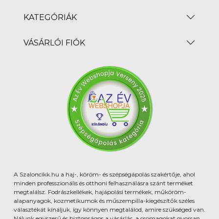
KATEGÓRIÁK
VÁSÁRLÓI FIÓK
A Szaloncikk.hu a haj-, köröm- és szépségápolás szakértője, ahol
minden professzionális és otthoni felhasználásra szánt terméket
megtalálsz. Fodrászkellékek, hajápolási termékek, műköröm-
alapanyagok, kozmetikumok és műszempilla-kiegészítők széles
választékát kínáljuk, így könnyen megtalálod, amire szükséged van.
Nálunk egyszerű és biztonságos a vásárlás, a csomagokat gyorsan,