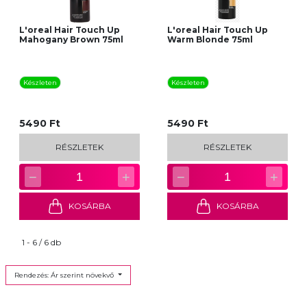
L'oreal Hair Touch Up
L'oreal Hair Touch Up
Mahogany Brown 75ml
Warm Blonde 75ml
Készleten
Készleten
5490 Ft
5490 Ft
RÉSZLETEK
RÉSZLETEK
−
+
−
+
1
1
KOSÁRBA
KOSÁRBA
1 - 6 / 6 db
Rendezés: Ár szerint növekvő