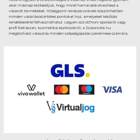
akár másnap kézbesítjük, hogy minél hamarabb élvezhesd a
vásárolt termékeket. Hűségpont rendszerünknek köszönhetően
minden vásárlásod értékes pontokat hoz, amelyeket későbbi
rendeléseidnél felhasználhatsz. Legyen szó otthoni ápolásról vagy
profi fodrászati, kozmetikai eszközökről, a Szaloncikk.hu
megbízható választás minden szépségápolás szerelmese számára.