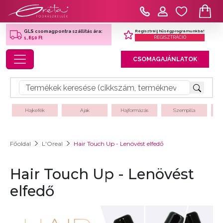
Regisztrálj hűségprogramunkba!
GLS csomagpontra szállítás ára:
REGISZTRÁCIÓ
1,850 Ft
Toggle navigation
CSOMAGAJÁNLATOK
Hajkefék
Ajak
Hajformázás
Szempilla
Főoldal
L'Oreal
Hair Touch Up - Lenövést elfedő
Hair Touch Up - Lenövést
elfedő