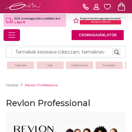
Regisztrálj hűségprogramunkba!
GLS csomagpontra szállítás ára:
REGISZTRÁCIÓ
1,850 Ft
Toggle navigation
CSOMAGAJÁNLATOK
Hajkefék
Ajak
Hajformázás
Szempilla
Főoldal
Revlon Professional
Revlon Professional