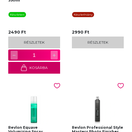
350ml
Készleten
Készlethiány
2490 Ft
2990 Ft
RÉSZLETEK
RÉSZLETEK
−
+
1
KOSÁRBA
Revlon Equave
Revlon Professional Style
Volumizing Spray
Masters Photo Finisher