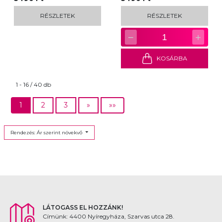
RÉSZLETEK
RÉSZLETEK
−
+
1
KOSÁRBA
1 - 16 / 40 db
1
2
3
»
»»
Rendezés: Ár szerint növekvő
LÁTOGASS EL HOZZÁNK!
Címünk: 4400 Nyíregyháza, Szarvas utca 28.