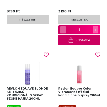
3190 Ft
3190 Ft
RÉSZLETEK
RÉSZLETEK
−
+
1
KOSÁRBA
REVLON EQUAVE BLONDE
Revlon Equave Color
KÉTFÁZISÚ
Vibrancy Kétfázisú
KONDÍCIONÁLÓ SPRAY
kondicionáló spray 200ml
SZŐKE HAJRA 200ML
Készleten
Készlethiány