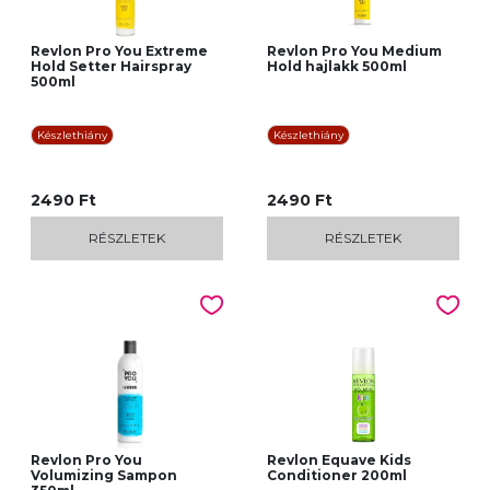
Revlon Pro You Extreme
Revlon Pro You Medium
Hold Setter Hairspray
Hold hajlakk 500ml
500ml
Készlethiány
Készlethiány
2490 Ft
2490 Ft
RÉSZLETEK
RÉSZLETEK
Revlon Pro You
Revlon Equave Kids
Volumizing Sampon
Conditioner 200ml