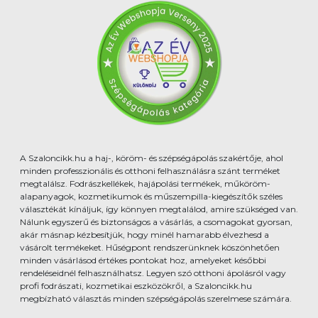
A Szaloncikk.hu a haj-, köröm- és szépségápolás szakértője, ahol
minden professzionális és otthoni felhasználásra szánt terméket
megtalálsz. Fodrászkellékek, hajápolási termékek, műköröm-
alapanyagok, kozmetikumok és műszempilla-kiegészítők széles
választékát kínáljuk, így könnyen megtalálod, amire szükséged van.
Nálunk egyszerű és biztonságos a vásárlás, a csomagokat gyorsan,
akár másnap kézbesítjük, hogy minél hamarabb élvezhesd a
vásárolt termékeket. Hűségpont rendszerünknek köszönhetően
minden vásárlásod értékes pontokat hoz, amelyeket későbbi
rendeléseidnél felhasználhatsz. Legyen szó otthoni ápolásról vagy
profi fodrászati, kozmetikai eszközökről, a Szaloncikk.hu
megbízható választás minden szépségápolás szerelmese számára.