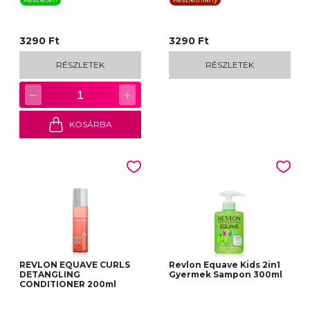
3290 Ft
3290 Ft
RÉSZLETEK
RÉSZLETEK
−
+
1
KOSÁRBA
REVLON EQUAVE CURLS
Revlon Equave Kids 2in1
DETANGLING
Gyermek Sampon 300ml
CONDITIONER 200ml