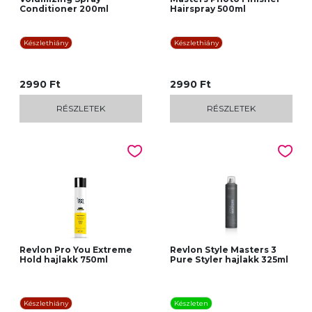
Conditioner 200ml
Hairspray 500ml
Készlethiány
Készlethiány
2990 Ft
2990 Ft
RÉSZLETEK
RÉSZLETEK
Revlon Pro You Extreme
Revlon Style Masters 3
Hold hajlakk 750ml
Pure Styler hajlakk 325ml
Készlethiány
Készleten