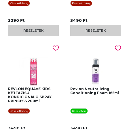
Készlethiány
Készlethiány
3290 Ft
3490 Ft
RÉSZLETEK
RÉSZLETEK
REVLON EQUAVE KIDS
Revlon Neutralizing
KÉTFÁZISÚ
Conditioning Foam 165ml
KONDICIONÁLÓ SPRAY
PRINCESS 200ml
Készlethiány
Készleten
3490 Ft
3490 Ft