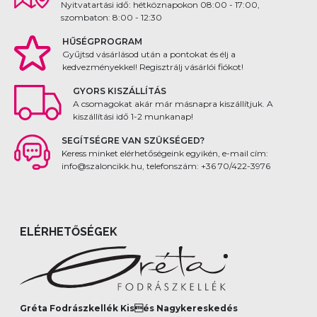
Nyitvatartási idő: hétköznapokon 08:00 - 17:00,
szombaton: 8:00 - 12:30
HŰSÉGPROGRAM
Gyűjtsd vásárlásod után a pontokat és élj a
kedvezményekkel! Regisztrálj vásárlói fiókot!
GYORS KISZÁLLÍTÁS
A csomagokat akár már másnapra kiszállítjuk. A
kiszállítási idő 1-2 munkanap!
SEGÍTSÉGRE VAN SZÜKSÉGED?
Keress minket elérhetőségeink egyikén, e-mail cím:
info@szaloncikk.hu, telefonszám: +36 70/422-3976
ELÉRHETŐSÉGEK
Gréta Fodrászkellék Kisés Nagykereskedés