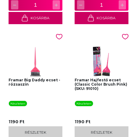
−
+
−
+
1
1
KOSÁRBA
KOSÁRBA
Framar Big Daddy ecset -
Framar Hajfestő ecset
rózsaszín
(Classic Color Brush Pink)
(SKU: 91010)
Készleten
Készleten
1190 Ft
1190 Ft
RÉSZLETEK
RÉSZLETEK