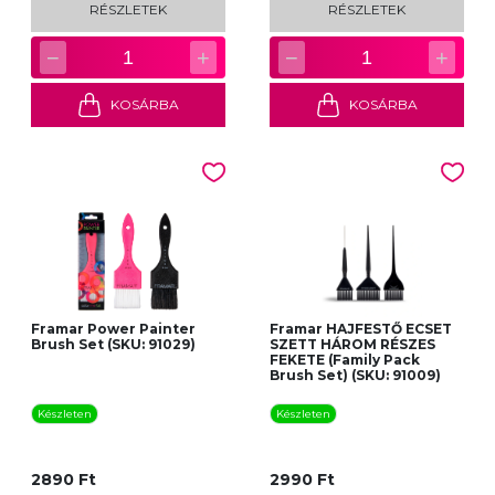
RÉSZLETEK
RÉSZLETEK
−
+
−
+
1
1
KOSÁRBA
KOSÁRBA
Framar Power Painter
Framar HAJFESTŐ ECSET
Brush Set (SKU: 91029)
SZETT HÁROM RÉSZES
FEKETE (Family Pack
Brush Set) (SKU: 91009)
Készleten
Készleten
2890 Ft
2990 Ft