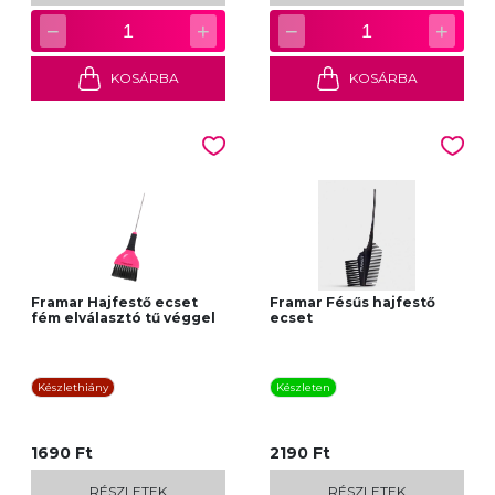
−
+
−
+
1
1
KOSÁRBA
KOSÁRBA
Framar Hajfestő ecset
Framar Fésűs hajfestő
fém elválasztó tű véggel
ecset
Készlethiány
Készleten
1690 Ft
2190 Ft
RÉSZLETEK
RÉSZLETEK