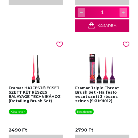
−
+
1
KOSÁRBA
Framar HAJFESTŐ ECSET
Framar Triple Threat
SZETT KÉT RÉSZES
Brush Set - Hajfestő
BALAYAGE TECHNIKÁHOZ
ecset szett 3 részes
(Detailing Brush Set)
színes (SKU:91012)
Készleten
Készleten
2490 Ft
2790 Ft