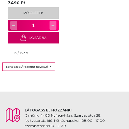
3490 Ft
RÉSZLETEK
−
+
1
KOSÁRBA
1 - 13 / 13 db
Rendezés: Ár szerint növekvő
LÁTOGASS EL HOZZÁNK!
Címünk: 4400 Nyíregyháza, Szarvas utca 28.
Nyitvatartási idő: hétköznapokon 08:00 - 17:00,
szombaton: 8:00 - 12:30