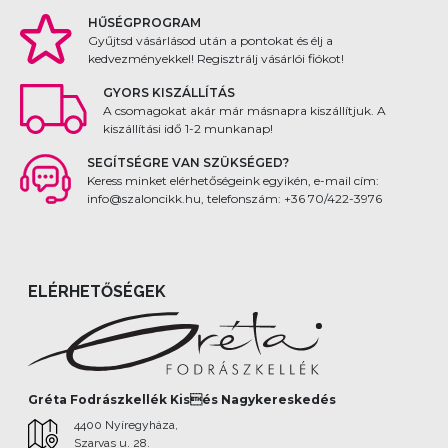
HŰSÉGPROGRAM
Gyűjtsd vásárlásod után a pontokat és élj a
kedvezményekkel! Regisztrálj vásárlói fiókot!
GYORS KISZÁLLÍTÁS
A csomagokat akár már másnapra kiszállítjuk. A
kiszállítási idő 1-2 munkanap!
SEGÍTSÉGRE VAN SZÜKSÉGED?
Keress minket elérhetőségeink egyikén, e-mail cím:
info@szaloncikk.hu, telefonszám: +36 70/422-3976
ELÉRHETŐSÉGEK
Gréta Fodrászkellék Kisés Nagykereskedés
4400 Nyíregyháza,
Szarvas u. 28.