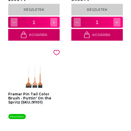
RÉSZLETEK
RÉSZLETEK
−
+
−
+
1
1
KOSÁRBA
KOSÁRBA
Framar Pin Tail Color
Brush - Puttin' On the
Spritz (SKU.:91101)
Készleten