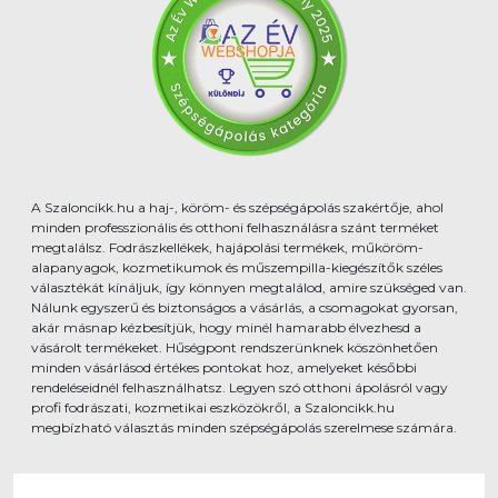
A Szaloncikk.hu a haj-, köröm- és szépségápolás szakértője, ahol
minden professzionális és otthoni felhasználásra szánt terméket
megtalálsz. Fodrászkellékek, hajápolási termékek, műköröm-
alapanyagok, kozmetikumok és műszempilla-kiegészítők széles
választékát kínáljuk, így könnyen megtalálod, amire szükséged van.
Nálunk egyszerű és biztonságos a vásárlás, a csomagokat gyorsan,
akár másnap kézbesítjük, hogy minél hamarabb élvezhesd a
vásárolt termékeket. Hűségpont rendszerünknek köszönhetően
minden vásárlásod értékes pontokat hoz, amelyeket későbbi
rendeléseidnél felhasználhatsz. Legyen szó otthoni ápolásról vagy
profi fodrászati, kozmetikai eszközökről, a Szaloncikk.hu
megbízható választás minden szépségápolás szerelmese számára.