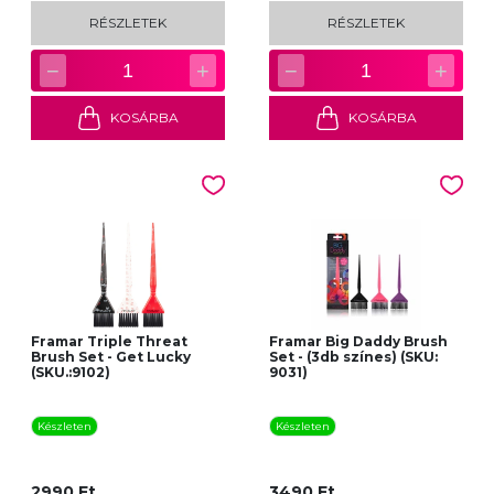
RÉSZLETEK
RÉSZLETEK
−
+
−
+
1
1
KOSÁRBA
KOSÁRBA
Framar Triple Threat
Framar Big Daddy Brush
Brush Set - Get Lucky
Set - (3db színes) (SKU:
(SKU.:9102)
9031)
Készleten
Készleten
2990 Ft
3490 Ft