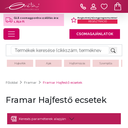
Regisztrálj hűségprogramunkba!
GLS csomagpontra szállítás ára:
REGISZTRÁCIÓ
1,850 Ft
Toggle navigation
CSOMAGAJÁNLATOK
Hajkefék
Ajak
Hajformázás
Szempilla
Főoldal
Framar
Framar Hajfestő ecsetek
Framar Hajfestő ecsetek
Keresés paraméterek alapján