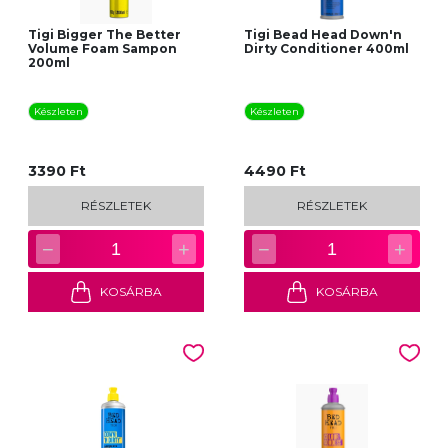
Tigi Bigger The Better
Tigi Bead Head Down'n
Volume Foam Sampon
Dirty Conditioner 400ml
200ml
Készleten
Készleten
3390 Ft
4490 Ft
RÉSZLETEK
RÉSZLETEK
−
+
−
+
1
1
KOSÁRBA
KOSÁRBA