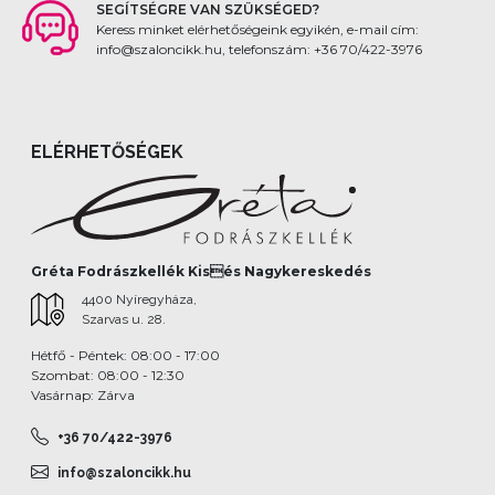
SEGÍTSÉGRE VAN SZÜKSÉGED?
Keress minket elérhetőségeink egyikén, e-mail cím:
info@szaloncikk.hu, telefonszám: +36 70/422-3976
ELÉRHETŐSÉGEK
Gréta Fodrászkellék Kisés Nagykereskedés
4400 Nyíregyháza,
Szarvas u. 28.
Hétfő - Péntek: 08:00 - 17:00
Szombat: 08:00 - 12:30
Vasárnap: Zárva
+36 70/422-3976
info@szaloncikk.hu