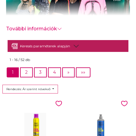
További információk
-
Keresés paraméterek alapján
1 - 16 / 52 db
1
2
3
4
»
»»
Rendezés: Ár szerint növekvő