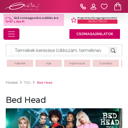
Regisztrálj hűségprogramunkba!
GLS csomagpontra szállítás ára:
REGISZTRÁCIÓ
1,850 Ft
Toggle navigation
CSOMAGAJÁNLATOK
Hajkefék
Ajak
Hajformázás
Szempilla
Főoldal
TiGi
Bed Head
Bed Head