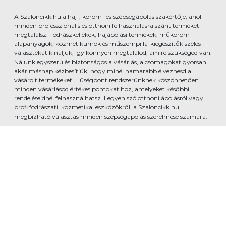
A Szaloncikk.hu a haj-, köröm- és szépségápolás szakértője, ahol
minden professzionális és otthoni felhasználásra szánt terméket
megtalálsz. Fodrászkellékek, hajápolási termékek, műköröm-
alapanyagok, kozmetikumok és műszempilla-kiegészítők széles
választékát kínáljuk, így könnyen megtalálod, amire szükséged van.
Nálunk egyszerű és biztonságos a vásárlás, a csomagokat gyorsan,
akár másnap kézbesítjük, hogy minél hamarabb élvezhesd a
vásárolt termékeket. Hűségpont rendszerünknek köszönhetően
minden vásárlásod értékes pontokat hoz, amelyeket későbbi
rendeléseidnél felhasználhatsz. Legyen szó otthoni ápolásról vagy
profi fodrászati, kozmetikai eszközökről, a Szaloncikk.hu
megbízható választás minden szépségápolás szerelmese számára.