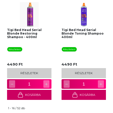
Tigi Bed Head Serial
Tigi Bed Head Serial
Blonde Restoring
Blonde Toning Shampoo
Shampoo - 400ml
400ml
Készleten
Készleten
4490 Ft
4490 Ft
RÉSZLETEK
RÉSZLETEK
−
+
−
+
1
1
KOSÁRBA
KOSÁRBA
1 - 16 / 52 db