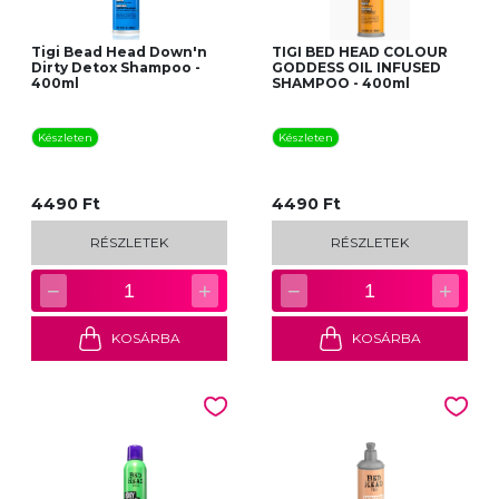
Tigi Bead Head Down'n
TIGI BED HEAD COLOUR
Dirty Detox Shampoo -
GODDESS OIL INFUSED
400ml
SHAMPOO - 400ml
Készleten
Készleten
4490 Ft
4490 Ft
RÉSZLETEK
RÉSZLETEK
−
+
−
+
1
1
KOSÁRBA
KOSÁRBA