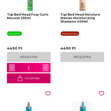
Tigi Bed Head Foxy Curls
Tigi Bed Head Moisture
Mousse 250ml
Maniac Moisturizing
Shampoo 400ml
Készleten
Készlethiány
4490 Ft
4490 Ft
RÉSZLETEK
RÉSZLETEK
−
+
1
KOSÁRBA