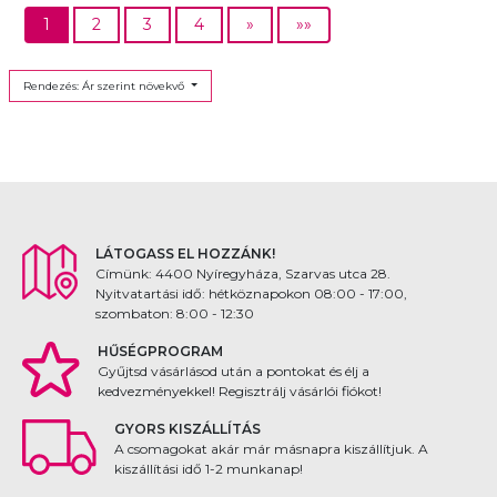
1
2
3
4
»
»»
Rendezés: Ár szerint növekvő
LÁTOGASS EL HOZZÁNK!
Címünk: 4400 Nyíregyháza, Szarvas utca 28.
Nyitvatartási idő: hétköznapokon 08:00 - 17:00,
szombaton: 8:00 - 12:30
HŰSÉGPROGRAM
Gyűjtsd vásárlásod után a pontokat és élj a
kedvezményekkel! Regisztrálj vásárlói fiókot!
GYORS KISZÁLLÍTÁS
A csomagokat akár már másnapra kiszállítjuk. A
kiszállítási idő 1-2 munkanap!