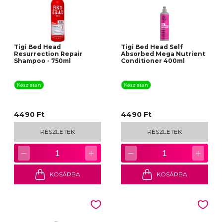
Tigi Bed Head
Tigi Bed Head Self
Resurrection Repair
Absorbed Mega Nutrient
Shampoo - 750ml
Conditioner 400ml
Készleten
Készleten
4490 Ft
4490 Ft
RÉSZLETEK
RÉSZLETEK
−
+
−
+
1
1
KOSÁRBA
KOSÁRBA