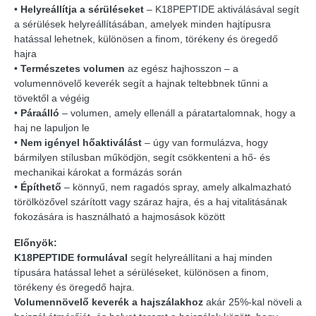
•
Helyreállítja a sérüléseket
– K18PEPTIDE aktiválásával segít
a sérülések helyreállításában, amelyek minden hajtípusra
hatással lehetnek, különösen a finom, törékeny és öregedő
hajra
•
Természetes volumen
az egész hajhosszon – a
volumennövelő keverék segít a hajnak teltebbnek tűnni a
tövektől a végéig
•
Páraálló
– volumen, amely ellenáll a páratartalomnak, hogy a
haj ne lapuljon le
•
Nem igényel hőaktiválást
– úgy van formulázva, hogy
bármilyen stílusban működjön, segít csökkenteni a hő- és
mechanikai károkat a formázás során
•
Építhető
– könnyű, nem ragadós spray, amely alkalmazható
törölközővel szárított vagy száraz hajra, és a haj vitalitásának
fokozására is használható a hajmosások között
Előnyök:
K18PEPTIDE formulával
segít helyreállítani a haj minden
típusára hatással lehet a sérüléseket, különösen a finom,
törékeny és öregedő hajra.
Volumennövelő keverék a hajszálakhoz
akár 25%-kal növeli a