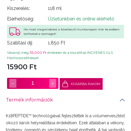
Kiszerelés:
118 ml
Elérhetőség:
Üzletünkben és online elérhető
Ha most megrendeled, a következő munkanapon már kezedben
tarthatod a csomagot!
Szállítási díj:
1,850 Ft
Vásárolj még
35,000 Ft
értékben és a kiszállítás INGYENES GLS
Házhozszállítással!
15900 Ft
−
+
1
KOSÁRBA RAKOM
Termék információk
K18PEPTIDE™ technológiával fejlesztettek ki a volumenvesztést
okozó károk helyreállítása érdekében. Ezek általában a vékony,
törékeny, öregedő és sérülékeny hajat érinthetik. A haj vastagító