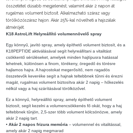
összetétel dúsabb megjelenést, valamint akár 2 napon át
rugalmas volument biztosít. Alkalmazható száraz vagy
törölközőszáraz hajon. Akár 25%-kal növelheti a hajszálak
átmérőjét.
K18 AstroLift Helyreállító volumennövelő spray
Egy könnyű, javító spray, amely építhető volument biztosít, és a
K18PEPTIDE aktiválásával segít helyreállítani a vitalitást
csökkentő sérüléseket, amelyek minden hajtípusra hatással
lehetnek, különösen a finom, törékeny, öregedő és törésre
hajlamos hajra. A hajrostokat megerősítő, nem ragadós
összetevők keveréke segít a hajnak teltebbnek tűnni és érezni
magát, rugalmas volument biztosítva akár 2 napig – hőkezelés
nélkül vagy a haj szárításával törölközővel.
Ez a könnyű, helyreállító spray, amely építhető volument
biztosít, segít kezelni a volumencsökkenés fő okát, hogy a haj
teltebbnek tűnjön, 2,5-szer több volument kölcsönözve, amely
akár 2 napig tart.
•
Akár 2 napos frizura memória
– volumennel és vitalitással,
amely akár 2 napig megmarad