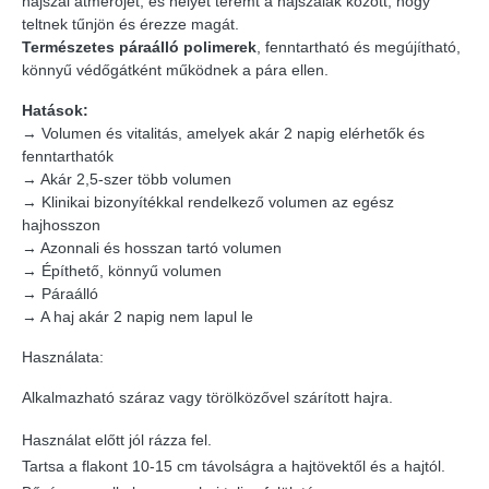
hajszál átmérőjét, és helyet teremt a hajszálak között, hogy
teltnek tűnjön és érezze magát.
Természetes páraálló polimerek
, fenntartható és megújítható,
könnyű védőgátként működnek a pára ellen.
Hatások:
→ Volumen és vitalitás, amelyek akár 2 napig elérhetők és
fenntarthatók
→ Akár 2,5-szer több volumen
→ Klinikai bizonyítékkal rendelkező volumen az egész
hajhosszon
→ Azonnali és hosszan tartó volumen
→ Építhető, könnyű volumen
→ Páraálló
→ A haj akár 2 napig nem lapul le
Használata:
Alkalmazható száraz vagy törölközővel szárított hajra.
Használat előtt jól rázza fel.
Tartsa a flakont 10-15 cm távolságra a hajtövektől és a hajtól.