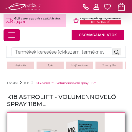
Regisztrálj hűségprogramunkba!
GLS csomagpontra szállítás ára:
REGISZTRÁCIÓ
1,850 Ft
Toggle navigation
CSOMAGAJÁNLATOK
Hajkefék
Ajak
Hajformázás
Szempilla
Főoldal
K18
K18 AstroLift - Volumennövelő spray 118ml
K18 ASTROLIFT - VOLUMENNÖVELŐ
SPRAY 118ML