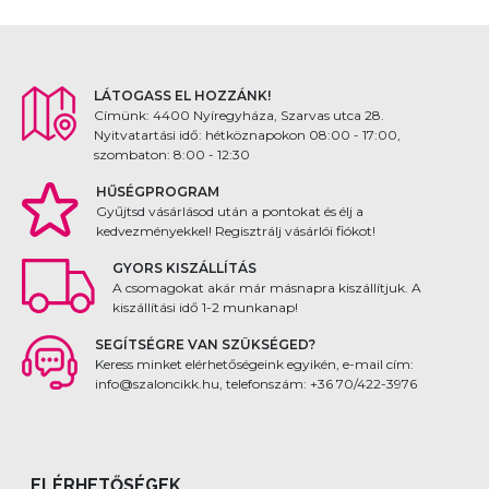
LÁTOGASS EL HOZZÁNK!
Címünk: 4400 Nyíregyháza, Szarvas utca 28.
Nyitvatartási idő: hétköznapokon 08:00 - 17:00,
szombaton: 8:00 - 12:30
HŰSÉGPROGRAM
Gyűjtsd vásárlásod után a pontokat és élj a
kedvezményekkel! Regisztrálj vásárlói fiókot!
GYORS KISZÁLLÍTÁS
A csomagokat akár már másnapra kiszállítjuk. A
kiszállítási idő 1-2 munkanap!
SEGÍTSÉGRE VAN SZÜKSÉGED?
Keress minket elérhetőségeink egyikén, e-mail cím:
info@szaloncikk.hu, telefonszám: +36 70/422-3976
ELÉRHETŐSÉGEK