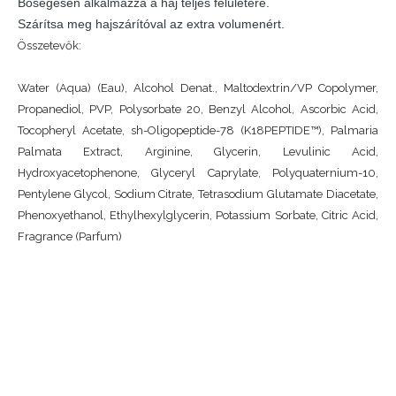
Bőségesen alkalmazza a haj teljes felületére.
Szárítsa meg hajszárítóval az extra volumenért.
Összetevők:
Water (Aqua) (Eau), Alcohol Denat., Maltodextrin/VP Copolymer,
Propanediol, PVP, Polysorbate 20, Benzyl Alcohol, Ascorbic Acid,
Tocopheryl Acetate, sh-Oligopeptide-78 (K18PEPTIDE™), Palmaria
Palmata Extract, Arginine, Glycerin, Levulinic Acid,
Hydroxyacetophenone, Glyceryl Caprylate, Polyquaternium-10,
Pentylene Glycol, Sodium Citrate, Tetrasodium Glutamate Diacetate,
Phenoxyethanol, Ethylhexylglycerin, Potassium Sorbate, Citric Acid,
Fragrance (Parfum)