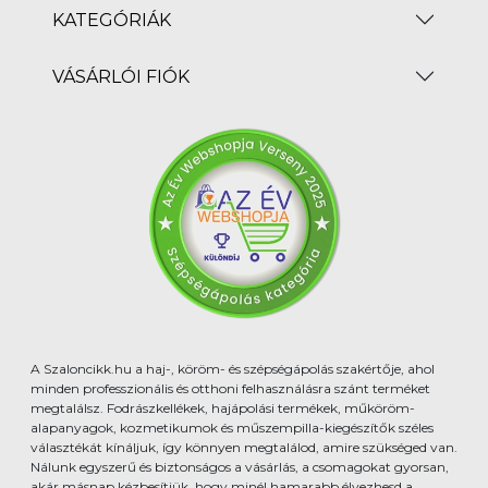
KATEGÓRIÁK
VÁSÁRLÓI FIÓK
A Szaloncikk.hu a haj-, köröm- és szépségápolás szakértője, ahol
minden professzionális és otthoni felhasználásra szánt terméket
megtalálsz. Fodrászkellékek, hajápolási termékek, műköröm-
alapanyagok, kozmetikumok és műszempilla-kiegészítők széles
választékát kínáljuk, így könnyen megtalálod, amire szükséged van.
Nálunk egyszerű és biztonságos a vásárlás, a csomagokat gyorsan,
akár másnap kézbesítjük, hogy minél hamarabb élvezhesd a