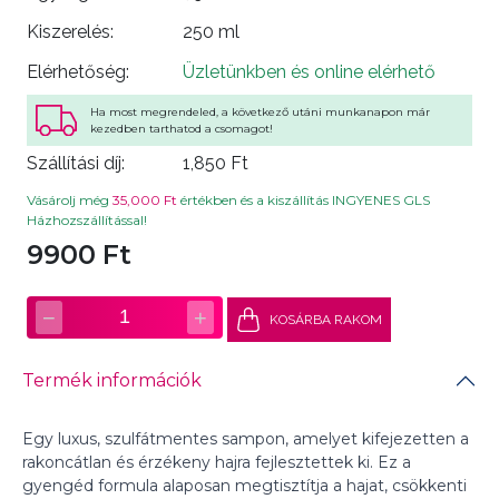
Kiszerelés:
250 ml
Elérhetőség:
Üzletünkben és online elérhető
Ha most megrendeled, a következő utáni munkanapon már
kezedben tarthatod a csomagot!
Szállítási díj:
1,850 Ft
Vásárolj még
35,000 Ft
értékben és a kiszállítás INGYENES GLS
Házhozszállítással!
9900 Ft
−
+
1
KOSÁRBA RAKOM
Termék információk
Egy luxus, szulfátmentes sampon, amelyet kifejezetten a
rakoncátlan és érzékeny hajra fejlesztettek ki. Ez a
gyengéd formula alaposan megtisztítja a hajat, csökkenti