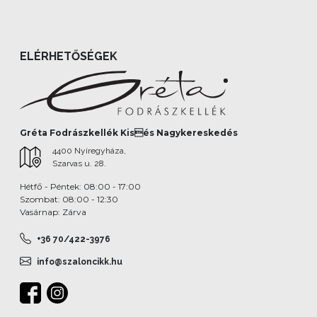
ELÉRHETŐSÉGEK
Gréta Fodrászkellék Kisés Nagykereskedés
4400 Nyíregyháza,
Szarvas u. 28.
Hétfő - Péntek: 08:00 - 17:00
Szombat: 08:00 - 12:30
Vasárnap: Zárva
+36 70/422-3976
info@szaloncikk.hu