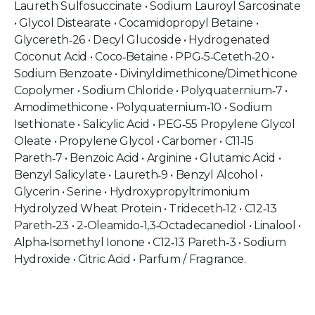
Laureth Sulfosuccinate • Sodium Lauroyl Sarcosinate
• Glycol Distearate • Cocamidopropyl Betaine •
Glycereth‑26 • Decyl Glucoside • Hydrogenated
Coconut Acid • Coco‑Betaine • PPG‑5‑Ceteth‑20 •
Sodium Benzoate • Divinyldimethicone/Dimethicone
Copolymer • Sodium Chloride • Polyquaternium‑7 •
Amodimethicone • Polyquaternium‑10 • Sodium
Isethionate • Salicylic Acid • PEG‑55 Propylene Glycol
Oleate • Propylene Glycol • Carbomer • C11‑15
Pareth‑7 • Benzoic Acid • Arginine • Glutamic Acid •
Benzyl Salicylate • Laureth‑9 • Benzyl Alcohol •
Glycerin • Serine • Hydroxypropyltrimonium
Hydrolyzed Wheat Protein • Trideceth‑12 • C12‑13
Pareth‑23 • 2‑Oleamido‑1,3‑Octadecanediol • Linalool •
Alpha‑Isomethyl Ionone • C12‑13 Pareth‑3 • Sodium
Hydroxide • Citric Acid • Parfum / Fragrance.