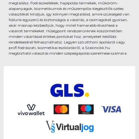
megtalálsz. Fodrászkellékek, hajápolási termékek, műköröm-
alapanyagok, kozmetikumok és műszempilla-kiegészítők széles
választékát kínáljuk, így könnyen megtalálod, amire szükséged van.
Nálunk egyszerű és biztonságos a vásárlás, a csomagokat gyorsan,
akár másnap kézbesítjük, hogy minél hamarabb élvezhesd a
vásárolt termékeket. Hűségpont rendszerünknek köszönhetően
minden vásárlásod értékes pontokat hoz, amelyeket későbbi
rendeléseidnél felhasználhatsz. Legyen szó otthoni ápolásról vagy
profi fodrászati, kozmetikai eszközökről, a Szaloncikk.hu
megbízható választás minden szépségápolás szerelmese számára.