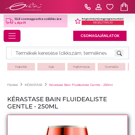
Regisztrálj hűségprogramunkba!
GLS csomagpontra szállítás ára:
REGISZTRÁCIÓ
1,850 Ft
Toggle navigation
CSOMAGAJÁNLATOK
Hajkefék
Ajak
Hajformázás
Szempilla
Főoldal
KÉRASTASE
Kérastase Bain Fluidealiste Gentle - 250ml
KÉRASTASE BAIN FLUIDEALISTE
GENTLE - 250ML