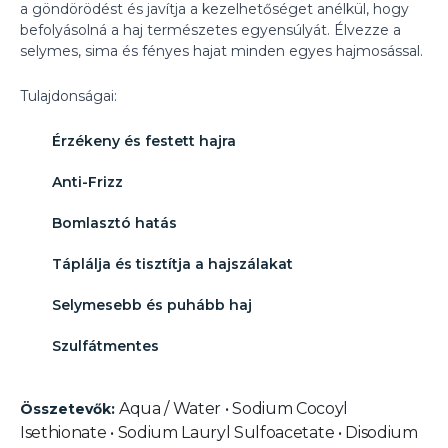
a göndörödést és javítja a kezelhetőséget anélkül, hogy
befolyásolná a haj természetes egyensúlyát. Élvezze a
selymes, sima és fényes hajat minden egyes hajmosással.
Tulajdonságai:
Érzékeny és festett hajra
Anti-Frizz
Bomlasztó hatás
Táplálja és tisztítja a hajszálakat
Selymesebb és puhább haj
Szulfátmentes
Aqua / Water • Sodium Cocoyl
Összetevők:
Isethionate • Sodium Lauryl Sulfoacetate • Disodium