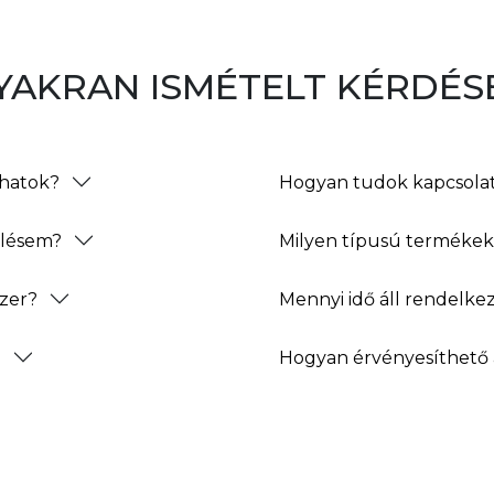
YAKRAN ISMÉTELT KÉRDÉS
thatok?
Hogyan tudok kapcsolat
elésem?
Milyen típusú termékeke
zer?
Mennyi idő áll rendelke
?
Hogyan érvényesíthető 