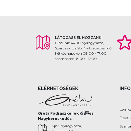
LÁTOGASS EL HOZZÁNK!
Címünk: 4400 Nyíregyháza,
Szarvas utca 28. Nyitvatartási idő:
hétköznapokon 08:00 - 17:00,
szombaton: 8:00 - 12:30
ELÉRHETŐSÉGEK
INF
Rólun
Gréta Fodrászkellék Kisés
Üzlet
Nagykereskedés
4400 Nyíregyháza,
Szálítá