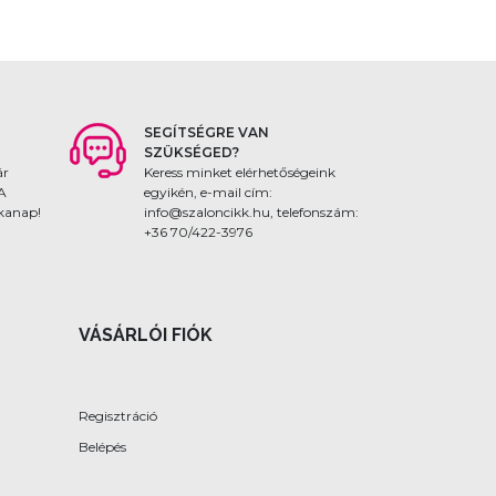
SEGÍTSÉGRE VAN
SZÜKSÉGED?
ár
Keress minket elérhetőségeink
 A
egyikén, e-mail cím:
nkanap!
info@szaloncikk.hu, telefonszám:
+36 70/422-3976
VÁSÁRLÓI FIÓK
Regisztráció
Belépés