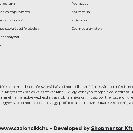
program
Fodrászat
zelési tájékoztató
Kozmetika
 a szerződéstől
Műköröm
os szerződési feltételek
Csomagajánlatok
 szabályzat
lat
ője, ahol minden professzionális és otthoni felhasználásra szánt terméket meg
gészítők széles választékát kínáljuk, így könnyen megtalálod, amire szüks
 minél hamarabb élvezhesd a vásárolt termékeket. Hűségpont rendszerünkne
 Legyen szó otthoni ápolásról vagy profi fodrászati, kozmetikai eszközökről,
www.szaloncikk.hu - Developed by
Shopmentor Kft