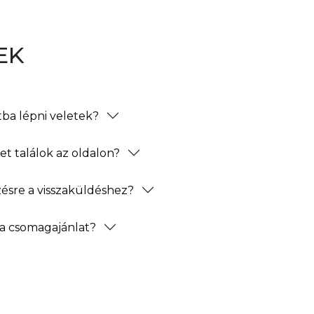
EK
ba lépni veletek?
t találok az oldalon?
zésre a visszaküldéshez?
a csomagajánlat?