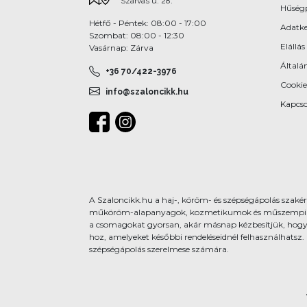
Szarvas u. 28.
Hűség
Hétfő - Péntek: 08:00 - 17:00
Adatke
Szombat: 08:00 - 12:30
Elállás
Vasárnap: Zárva
Általán
+36 70/422-3976
Cookie
info@szaloncikk.hu
Kapcso
A Szaloncikk.hu a haj-, köröm- és szépségápolás szakért
műköröm-alapanyagok, kozmetikumok és műszempilla-kie
a csomagokat gyorsan, akár másnap kézbesítjük, hogy
hoz, amelyeket későbbi rendeléseidnél felhasználhatsz.
szépségápolás szerelmese számára.