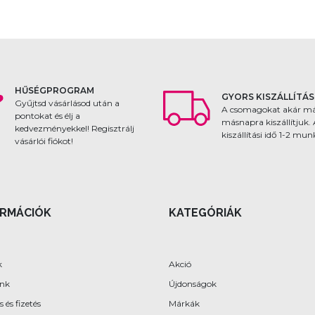
HŰSÉGPROGRAM
GYORS KISZÁLLÍTÁS
Gyűjtsd vásárlásod után a
A csomagokat akár m
pontokat és élj a
másnapra kiszállítjuk.
kedvezményekkel! Regisztrálj
kiszállítási idő 1-2 mu
vásárlói fiókot!
ORMÁCIÓK
KATEGÓRIÁK
k
Akció
ünk
Újdonságok
s és fizetés
Márkák