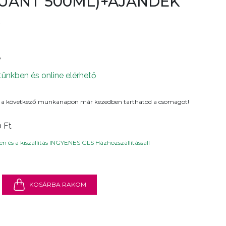
UANT 500ML)+AJÁNDÉK
8
tünkben és online elérhető
 a következő munkanapon már kezedben tarthatod a csomagot!
0 Ft
n és a kiszállítás INGYENES GLS Házhozszállítással!
KOSÁRBA RAKOM