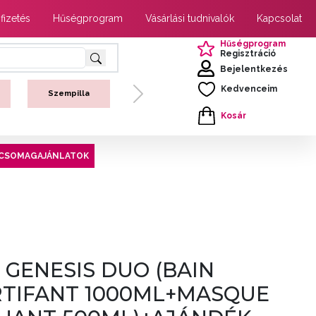
 fizetés
Hűségprogram
Vásárlási tudnivalók
Kapcsolat
Hűségprogram
Regisztráció
Bejelentkezés
Kedvenceim
Szempilla
Next
Kosár
CSOMAGAJÁNLATOK
 GENESIS DUO (BAIN
TIFANT 1000ML+MASQUE