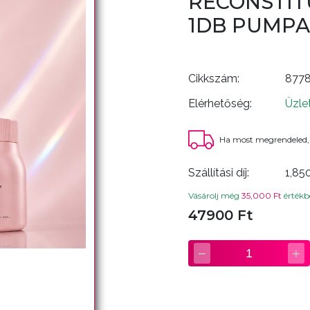
RECONSTIT
1DB PUMPA
Cikkszám:
877
Elérhetőség:
Üzle
Ha most megrendeled,
Szállítási díj:
1,85
Vásárolj még
35,000 Ft
értékbe
47900 Ft
−
+
1