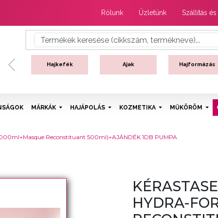
Rólunk
Üzletünk
Szállítás és
Hajkefék
Ajak
Hajformázás
Previous
NSÁGOK
MÁRKÁK
HAJÁPOLÁS
KOZMETIKA
MŰKÖRÖM
ant 1000ml+Masque Reconstituant 500ml)+AJÁNDÉK 1DB PUMPA
KÉRASTASE
HYDRA-FOR