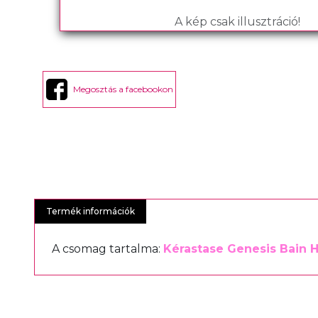
A kép csak illusztráció!
Megosztás a facebookon
Termék információk
A csomag tartalma:
Kérastase Genesis Bain H