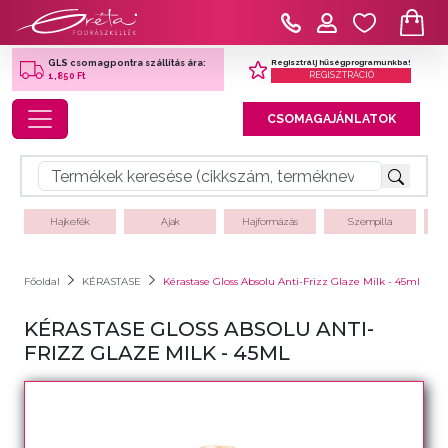
Regisztrálj hűségprogramunkba!
GLS csomagpontra szállítás ára:
REGISZTRÁCIÓ
1,850 Ft
Toggle navigation
CSOMAGAJÁNLATOK
Hajkefék
Ajak
Hajformázás
Szempilla
Főoldal
KÉRASTASE
Kérastase Gloss Absolu Anti-Frizz Glaze Milk - 45ml
KÉRASTASE GLOSS ABSOLU ANTI-
FRIZZ GLAZE MILK - 45ML