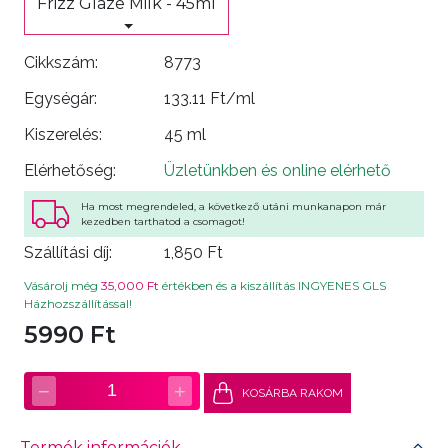
Frizz Glaze Milk - 45ml
Cikkszám:
8773
Egységár:
133.11 Ft/ml
Kiszerelés:
45 ml
Elérhetőség:
Üzletünkben és online elérhető
Ha most megrendeled, a következő utáni munkanapon már
kezedben tarthatod a csomagot!
Szállítási díj:
1,850 Ft
Vásárolj még
35,000 Ft
értékben és a kiszállítás INGYENES GLS
Házhozszállítással!
5990 Ft
−
+
1
KOSÁRBA RAKOM
Termék információk