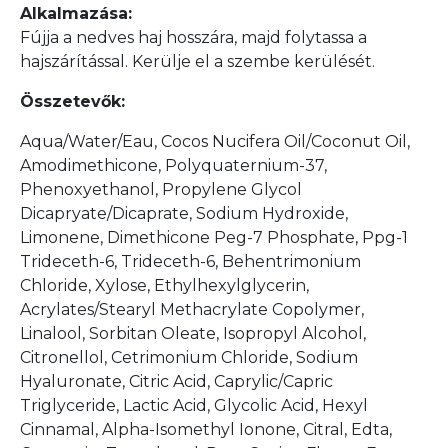
Alkalmazása:
Fújja a nedves haj hosszára, majd folytassa a
hajszárítással. Kerülje el a szembe kerülését.
Összetevők:
Aqua/Water/Eau, Cocos Nucifera Oil/Coconut Oil,
Amodimethicone, Polyquaternium-37,
Phenoxyethanol, Propylene Glycol
Dicapryate/Dicaprate, Sodium Hydroxide,
Limonene, Dimethicone Peg-7 Phosphate, Ppg-1
Trideceth-6, Trideceth-6, Behentrimonium
Chloride, Xylose, Ethylhexylglycerin,
Acrylates/Stearyl Methacrylate Copolymer,
Linalool, Sorbitan Oleate, Isopropyl Alcohol,
Citronellol, Cetrimonium Chloride, Sodium
Hyaluronate, Citric Acid, Caprylic/Capric
Triglyceride, Lactic Acid, Glycolic Acid, Hexyl
Cinnamal, Alpha-Isomethyl Ionone, Citral, Edta,