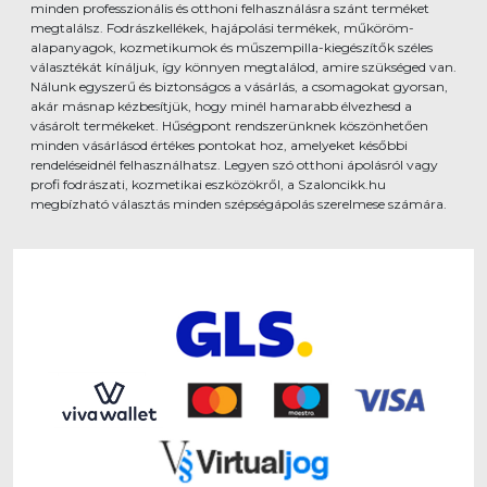
minden professzionális és otthoni felhasználásra szánt terméket
megtalálsz. Fodrászkellékek, hajápolási termékek, műköröm-
alapanyagok, kozmetikumok és műszempilla-kiegészítők széles
választékát kínáljuk, így könnyen megtalálod, amire szükséged van.
Nálunk egyszerű és biztonságos a vásárlás, a csomagokat gyorsan,
akár másnap kézbesítjük, hogy minél hamarabb élvezhesd a
vásárolt termékeket. Hűségpont rendszerünknek köszönhetően
minden vásárlásod értékes pontokat hoz, amelyeket későbbi
rendeléseidnél felhasználhatsz. Legyen szó otthoni ápolásról vagy
profi fodrászati, kozmetikai eszközökről, a Szaloncikk.hu
megbízható választás minden szépségápolás szerelmese számára.