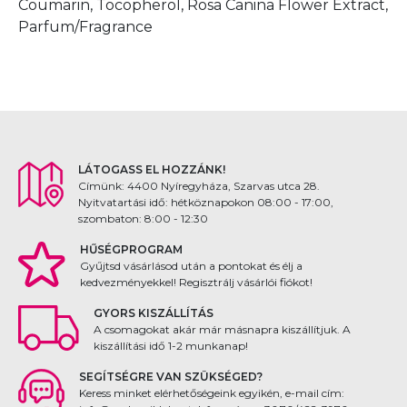
Coumarin, Tocopherol, Rosa Canina Flower Extract,
Parfum/Fragrance
LÁTOGASS EL HOZZÁNK!
Címünk: 4400 Nyíregyháza, Szarvas utca 28.
Nyitvatartási idő: hétköznapokon 08:00 - 17:00,
szombaton: 8:00 - 12:30
HŰSÉGPROGRAM
Gyűjtsd vásárlásod után a pontokat és élj a
kedvezményekkel! Regisztrálj vásárlói fiókot!
GYORS KISZÁLLÍTÁS
A csomagokat akár már másnapra kiszállítjuk. A
kiszállítási idő 1-2 munkanap!
SEGÍTSÉGRE VAN SZÜKSÉGED?
Keress minket elérhetőségeink egyikén, e-mail cím: