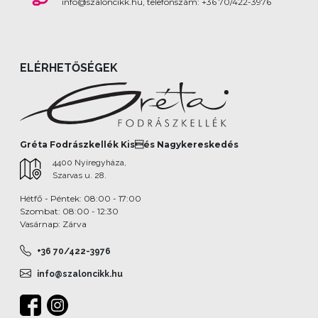
info@szaloncikk.hu, telefonszám: +36 70/422-3976
ELÉRHETŐSÉGEK
Gréta Fodrászkellék Kisés Nagykereskedés
4400 Nyíregyháza,
Szarvas u. 28.
Hétfő - Péntek: 08:00 - 17:00
Szombat: 08:00 - 12:30
Vasárnap: Zárva
+36 70/422-3976
info@szaloncikk.hu