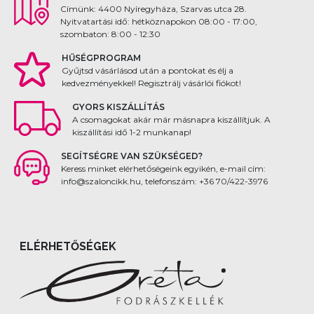
Címünk: 4400 Nyíregyháza, Szarvas utca 28.
Nyitvatartási idő: hétköznapokon 08:00 - 17:00,
szombaton: 8:00 - 12:30
HŰSÉGPROGRAM
Gyűjtsd vásárlásod után a pontokat és élj a
kedvezményekkel! Regisztrálj vásárlói fiókot!
GYORS KISZÁLLÍTÁS
A csomagokat akár már másnapra kiszállítjuk. A
kiszállítási idő 1-2 munkanap!
SEGÍTSÉGRE VAN SZÜKSÉGED?
Keress minket elérhetőségeink egyikén, e-mail cím:
info@szaloncikk.hu, telefonszám: +36 70/422-3976
ELÉRHETŐSÉGEK