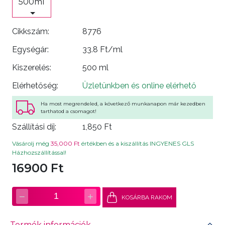
500ml
Cikkszám:
8776
Egységár:
33.8 Ft/ml
Kiszerelés:
500 ml
Elérhetőség:
Üzletünkben és online elérhető
Ha most megrendeled, a következő munkanapon már kezedben
tarthatod a csomagot!
Szállítási díj:
1,850 Ft
Vásárolj még
35,000 Ft
értékben és a kiszállítás INGYENES GLS
Házhozszállítással!
16900 Ft
−
+
1
KOSÁRBA RAKOM
Termék információk