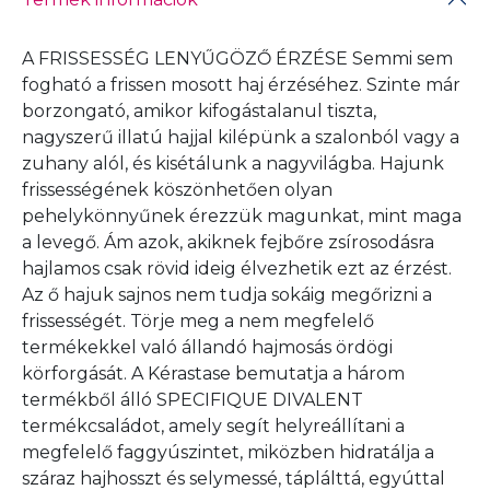
A
FRISSESSÉG LENYŰGÖZŐ ÉRZÉSE Semmi sem
fogható a frissen mosott haj érzéséhez. Szinte már
borzongató, amikor kifogástalanul tiszta,
nagyszerű illatú hajjal kilépünk a szalonból vagy a
zuhany alól, és kisétálunk a nagyvilágba. Hajunk
frissességének köszönhetően olyan
pehelykönnyűnek érezzük magunkat, mint maga
a levegő. Ám azok, akiknek fejbőre zsírosodásra
hajlamos csak rövid ideig élvezhetik ezt az érzést.
Az ő hajuk sajnos nem tudja sokáig megőrizni a
frissességét. Törje meg a nem megfelelő
termékekkel való állandó hajmosás ördögi
körforgását. A Kérastase bemutatja a három
termékből álló SPECIFIQUE DIVALENT
termékcsaládot, amely segít helyreállítani a
megfelelő faggyúszintet, miközben hidratálja a
száraz hajhosszt és selymessé, táplálttá, egyúttal