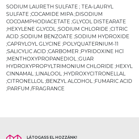
SODIUM LAURETH SULFATE ; TEA-LAURYL
SULFATE ;COCAMIDE MIPA ;DISODIUM
COCOAMPHODIACETATE ;GLYCOL DISTEARATE
;HEXYLENE GLYCOL ;SODIUM CHLORIDE ;CITRIC
ACID ;SODIUM BENZOATE ;SODIUM HYDROXIDE
;CAPRYLOYL GLYCINE ;POLYQUATERNIUM-11
;SALICYLIC ACID ;CARBOMER ;PYRIDOXINE HCl
;MENTHOXYPROPANEDIOL ;GUAR
HYDROXYPROPYLTRIMONIUM CHLORIDE ;HEXYL
CINNAMAL ;LINALOOL ;HYDROXYCITRONELLAL
;CITRONELLOL ;BENZYL ALCOHOL ;FUMARIC ACID
;PARFUM /FRAGRANCE
LÁTOGASS EL HOZZÁNK!