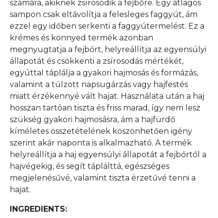
számára, akiknek zsírosodik a fejbőre. Egy átlagos
sampon csak eltávolítja a felesleges faggyút, ám
ezzel egy időben serkenti a faggyútermelést. Ez a
krémes és könnyed termék azonban
megnyugtatja a fejbőrt, helyreállítja az egyensúlyi
állapotát és csökkenti a zsírosodás mértékét,
egyúttal táplálja a gyakori hajmosás és formázás,
valamint a túlzott napsugárzás vagy hajfestés
miatt érzékennyé vált hajat. Használata után a haj
hosszan tartóan tiszta és friss marad, így nem lesz
szükség gyakori hajmosásra, ám a hajfürdő
kíméletes összetételének köszönhetően igény
szerint akár naponta is alkalmazható. A termék
helyreállítja a haj egyensúlyi állapotát a fejbőrtől a
hajvégekig, és segít táplálttá, egészséges
megjelenésűvé, valamint tiszta érzetűvé tenni a
hajat.
INGREDIENTS: