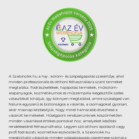
A Szaloncikk.hu a haj-, köröm- és szépségápolás szakértője, ahol
minden professzionális és otthoni felhasználásra szánt terméket
megtalálsz. Fodrászkellékek, hajápolási termékek, műköröm-
alapanyagok, kozmetikumok és műszempilla-kiegészítők széles
választékát kínáljuk, így könnyen megtalálod, amire szükséged van.
Nálunk egyszerű és biztonságos a vásárlás, a csomagokat gyorsan,
akár másnap kézbesítjük, hogy minél hamarabb élvezhesd a
vásárolt termékeket. Hűségpont rendszerünknek köszönhetően
minden vásárlásod értékes pontokat hoz, amelyeket későbbi
rendeléseidnél felhasználhatsz. Legyen szó otthoni ápolásról vagy
profi fodrászati, kozmetikai eszközökről, a Szaloncikk.hu
megbízható választás minden szépségápolás szerelmese számára.