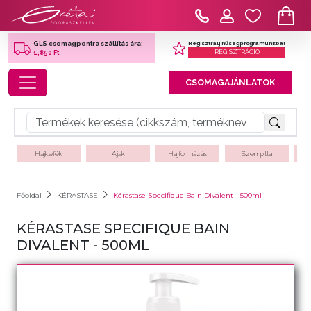
Regisztrálj hűségprogramunkba!
GLS csomagpontra szállítás ára:
REGISZTRÁCIÓ
1,850 Ft
Toggle navigation
CSOMAGAJÁNLATOK
Hajkefék
Ajak
Hajformázás
Szempilla
Főoldal
KÉRASTASE
Kérastase Specifique Bain Divalent - 500ml
KÉRASTASE SPECIFIQUE BAIN
DIVALENT - 500ML