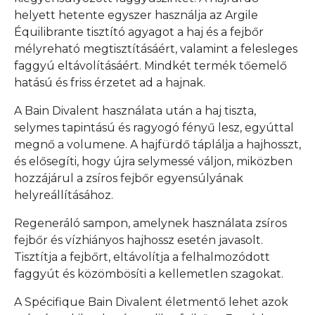
helyett hetente egyszer használja az Argile
Équilibrante tisztító agyagot a haj és a fejbőr
mélyreható megtisztításáért, valamint a felesleges
faggyú eltávolításáért. Mindkét termék tőemelő
hatású és friss érzetet ad a hajnak.
A Bain Divalent használata után a haj tiszta,
selymes tapintású és ragyogó fényű lesz, egyúttal
megnő a volumene. A hajfürdő táplálja a hajhosszt,
és elősegíti, hogy újra selymessé váljon, miközben
hozzájárul a zsíros fejbőr egyensúlyának
helyreállításához.
Regeneráló sampon, amelynek használata zsíros
fejbőr és vízhiányos hajhossz esetén javasolt.
Tisztítja a fejbőrt, eltávolítja a felhalmozódott
faggyút és közömbösíti a kellemetlen szagokat.
A Spécifique Bain Divalent életmentő lehet azok