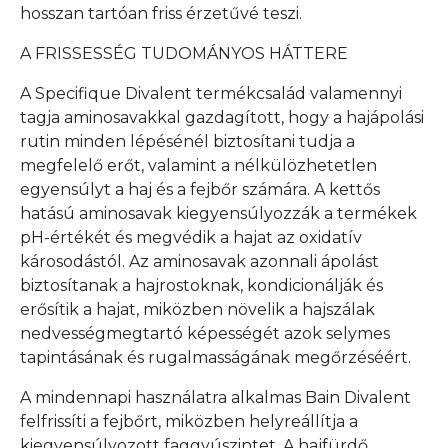
hosszan tartóan friss érzetűvé teszi.
A FRISSESSÉG TUDOMÁNYOS HÁTTERE
A Specifique Divalent termékcsalád valamennyi
tagja aminosavakkal gazdagított, hogy a hajápolási
rutin minden lépésénél biztosítani tudja a
megfelelő erőt, valamint a nélkülözhetetlen
egyensúlyt a haj és a fejbőr számára. A kettős
hatású aminosavak kiegyensúlyozzák a termékek
pH-értékét és megvédik a hajat az oxidatív
károsodástól. Az aminosavak azonnali ápolást
biztosítanak a hajrostoknak, kondicionálják és
erősítik a hajat, miközben növelik a hajszálak
nedvességmegtartó képességét azok selymes
tapintásának és rugalmasságának megőrzéséért.
A mindennapi használatra alkalmas Bain Divalent
felfrissíti a fejbőrt, miközben helyreállítja a
kiegyensúlyozott faggyúszintet. A hajfürdő