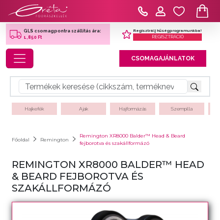
Regisztrálj hűségprogramunkba!
GLS csomagpontra szállítás ára:
REGISZTRÁCIÓ
1,850 Ft
Toggle navigation
CSOMAGAJÁNLATOK
Hajkefék
Ajak
Hajformázás
Szempilla
Remington XR8000 Balder™ Head & Beard
Főoldal
Remington
fejborotva és szakállformázó
REMINGTON XR8000 BALDER™ HEAD
& BEARD FEJBOROTVA ÉS
SZAKÁLLFORMÁZÓ