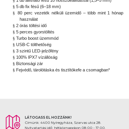
§
1 db állítható fésű 10 hosszbeállítással (1,5–5 mm)
§
5 db fix fésű (6–18 mm)
§
80 perc vezeték nélküli üzemidő – több mint 1 hónap
használat
§
2 órás töltési idő
§
5 perces gyorstöltés
§
Turbo boost üzemmód
§
USB-C tölthetőség
§
3 szintű LED-jelzőfény
§
100% IPX7 vízállóság
§
Biztonsági zár
§
Fejvédő, tárolótáska és tisztítókefe a csomagban*
LÁTOGASS EL HOZZÁNK!
Címünk: 4400 Nyíregyháza, Szarvas utca 28.
Nyitvatartási idő: hétköznapokon 08:00 - 17:00,