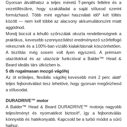
Gyorsan átválthatsz a teljes méretű T-pengés feltétre és a
vezetőfésűkre, hogy szakálladat a saját stílusod szerint
formázhasd. Több mint egyhavi használati idő³ két töltés
között — nem kell többé az alacsony akkumulátorszint miatt
aggódnod.
Mondj búcsút a lehulló szőrszálak okozta rendetlenségnek a
praktikus, kevesebb szennyeződést eredményező szőrfelfogó
rekesznek és a 100%-ban vízálló kialakításnak köszönhetően.
A tisztítás még sosem volt ilyen egyszerű. A prémium
utazótokkal és az utazózár funkcióval a Balder™ Head &
Beard ideális társ útközben is.
5 db rugalmasan mozgó vágófej
Az öt erőteljes, flexibilis vágófej kevesebb mint 2 perc alatt¹
teljes fejborotválást tesz lehetővé, hogy gyorsan megőrizhesd
a stílusodat.
DURADRIVE™ motor
A Balder™ Head & Beard DURADRIVE™ motorja nagyobb
teljesítményt és nyomatékot biztosít², így a fejborotválás
könnyebb és hatékonyabb. Kapcsold be a turbó módot a sűrű
hajhoz.