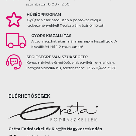
szombaton: 8:00 - 12:30
HŰSÉGPROGRAM
Gyűjtsd vásárlásod után a pontokat és élj a
kedvezményekkel! Regisztrálj vásárlói fiókot!
GYORS KISZÁLLÍTÁS
A csomagokat akár már másnapra kiszállítjuk. A
kiszállítási idő 1-2 munkanap!
SEGÍTSÉGRE VAN SZÜKSÉGED?
Keress minket elérhetőségeink egyikén, e-mail cím:
info@szaloncikk.hu, telefonszám: +36 70/422-3976
ELÉRHETŐSÉGEK
Gréta Fodrászkellék Kisés Nagykereskedés