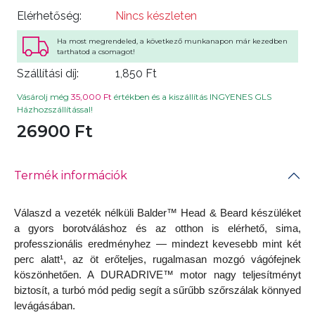
Elérhetőség:
Nincs készleten
Ha most megrendeled, a következő munkanapon már kezedben
tarthatod a csomagot!
Szállítási díj:
1,850 Ft
Vásárolj még
35,000 Ft
értékben és a kiszállítás INGYENES GLS
Házhozszállítással!
26900 Ft
Termék információk
Válaszd a vezeték nélküli Balder™ Head & Beard készüléket
a gyors borotváláshoz és az otthon is elérhető, sima,
professzionális eredményhez — mindezt kevesebb mint két
perc alatt¹, az öt erőteljes, rugalmasan mozgó vágófejnek
köszönhetően. A DURADRIVE™ motor nagy teljesítményt
biztosít, a turbó mód pedig segít a sűrűbb szőrszálak könnyed
levágásában.