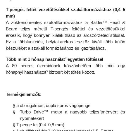
T-pengés feltét vezetőfésűkkel szakállformázáshoz (0,4–5
mm)
A zökkenőmentes szakállformázáshoz a Balder™ Head &
Beard teljes méretű T-pengés feltéttel és vezetőfésűkkel
érkezik, hogy könnyen kialakíthasd az arcszőrzeted stílusát.
Ez a többfunkciós, helytakarékos eszköz kivált több külön
készüléket a szakáll formázásához és igazításához.
Több mint 1 hónap használat³ egyetlen töltéssel
A 80 perces üzemidőnek köszönhetően több mint egy
hónapnyi használatot³ biztosít két töltés között.
Termékjellemzők:
§
5 db rugalmas, dupla soros vágópenge
§
Turbo Drive™ motor a nagyobb teljesítményért és
nyomatékért
§
T-penge fej (0,4–0,8 mm)