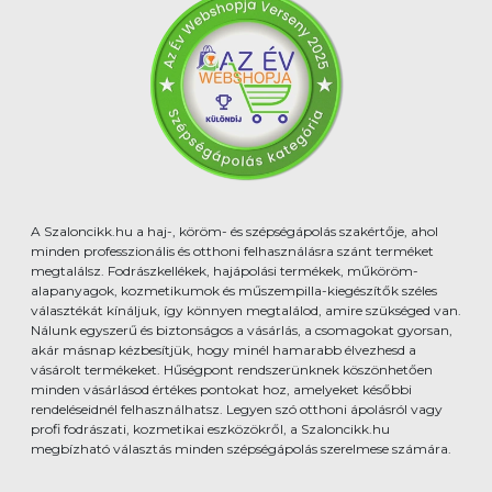
A Szaloncikk.hu a haj-, köröm- és szépségápolás szakértője, ahol
minden professzionális és otthoni felhasználásra szánt terméket
megtalálsz. Fodrászkellékek, hajápolási termékek, műköröm-
alapanyagok, kozmetikumok és műszempilla-kiegészítők széles
választékát kínáljuk, így könnyen megtalálod, amire szükséged van.
Nálunk egyszerű és biztonságos a vásárlás, a csomagokat gyorsan,
akár másnap kézbesítjük, hogy minél hamarabb élvezhesd a
vásárolt termékeket. Hűségpont rendszerünknek köszönhetően
minden vásárlásod értékes pontokat hoz, amelyeket későbbi
rendeléseidnél felhasználhatsz. Legyen szó otthoni ápolásról vagy
profi fodrászati, kozmetikai eszközökről, a Szaloncikk.hu
megbízható választás minden szépségápolás szerelmese számára.