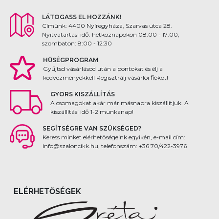
LÁTOGASS EL HOZZÁNK!
Címünk: 4400 Nyíregyháza, Szarvas utca 28.
Nyitvatartási idő: hétköznapokon 08:00 - 17:00,
szombaton: 8:00 - 12:30
HŰSÉGPROGRAM
Gyűjtsd vásárlásod után a pontokat és élj a
kedvezményekkel! Regisztrálj vásárlói fiókot!
GYORS KISZÁLLÍTÁS
A csomagokat akár már másnapra kiszállítjuk. A
kiszállítási idő 1-2 munkanap!
SEGÍTSÉGRE VAN SZÜKSÉGED?
Keress minket elérhetőségeink egyikén, e-mail cím:
info@szaloncikk.hu, telefonszám: +36 70/422-3976
ELÉRHETŐSÉGEK