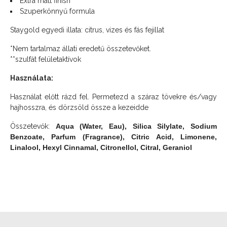
Extra matt finish
Szuperkönnyű formula
Staygold egyedi illata: citrus, vizes és fás fejillat
*Nem tartalmaz állati eredetű összetevőket.
**szulfát felületaktívok
Használata:
Használat előtt rázd fel. Permetezd a száraz tövekre és/vagy
hajhosszra, és dörzsöld össze a kezeidde
Összetevők:
Aqua (Water, Eau), Silica Silylate, Sodium
Benzoate, Parfum (Fragrance), Citric Acid, Limonene,
Linalool, Hexyl Cinnamal, Citronellol, Citral, Geraniol