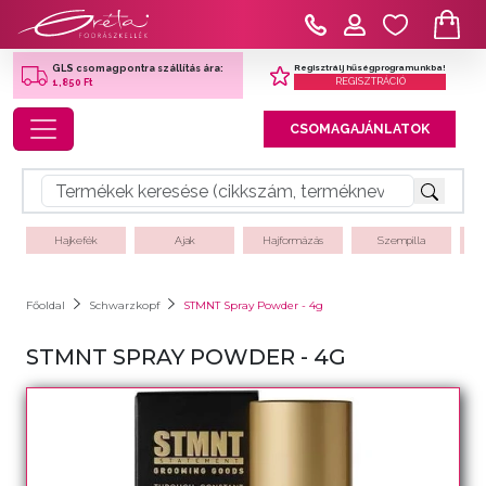
Regisztrálj hűségprogramunkba!
GLS csomagpontra szállítás ára:
REGISZTRÁCIÓ
1,850 Ft
Toggle navigation
CSOMAGAJÁNLATOK
Hajkefék
Ajak
Hajformázás
Szempilla
Főoldal
Schwarzkopf
STMNT Spray Powder - 4g
STMNT SPRAY POWDER - 4G