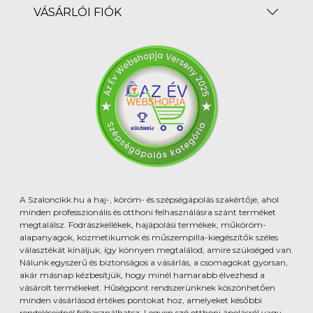
VÁSÁRLÓI FIÓK
A Szaloncikk.hu a haj-, köröm- és szépségápolás szakértője, ahol
minden professzionális és otthoni felhasználásra szánt terméket
megtalálsz. Fodrászkellékek, hajápolási termékek, műköröm-
alapanyagok, kozmetikumok és műszempilla-kiegészítők széles
választékát kínáljuk, így könnyen megtalálod, amire szükséged van.
Nálunk egyszerű és biztonságos a vásárlás, a csomagokat gyorsan,
akár másnap kézbesítjük, hogy minél hamarabb élvezhesd a
vásárolt termékeket. Hűségpont rendszerünknek köszönhetően
minden vásárlásod értékes pontokat hoz, amelyeket későbbi
rendeléseidnél felhasználhatsz. Legyen szó otthoni ápolásról vagy