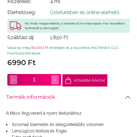
Kiszerelés:
4 ml
Elérhetőség:
Üzletünkben és online elérhető
Ha most megrendeled, a következő munkanapon már kezedben
tarthatod a csomagot!
Szállítási díj:
1,850 Ft
Vásárolj még
35,000 Ft
értékben és a kiszállítás INGYENES GLS
Házhozszállítással!
6990 Ft
−
+
1
KOSÁRBA RAKOM
Termék információk
A titkos fegyvered a nyers textúrákhoz.
Azonnali tőemelés és lélegzetelállító volumen
Lenyűgöző textúra és fogás