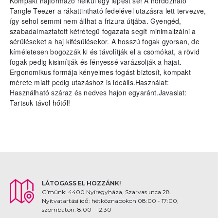
Kompakt hajformázó nélkül egy lépést se! A hordozható
Tangle Teezer a rákattintható fedelével utazásra lett tervezve,
így sehol semmi nem állhat a frizura útjába. Gyengéd,
szabadalmaztatott kétrétegű fogazata segít minimalizálni a
sérüléseket a haj kifésülésekor. A hosszú fogak gyorsan, de
kíméletesen bogozzák ki és távolítják el a csomókat, a rövid
fogak pedig kisimítják és fényessé varázsolják a hajat.
Ergonomikus formája kényelmes fogást biztosít, kompakt
mérete miatt pedig utazáshoz is ideális.Használat:
Használható száraz és nedves hajon egyaránt.Javaslat:
Tartsuk távol hőtől!
LÁTOGASS EL HOZZÁNK!
Címünk: 4400 Nyíregyháza, Szarvas utca 28.
Nyitvatartási idő: hétköznapokon 08:00 - 17:00,
szombaton: 8:00 - 12:30