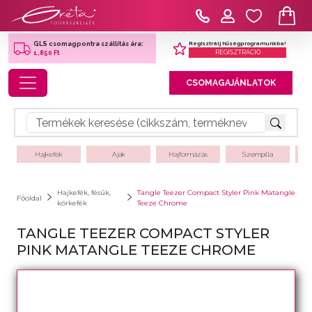
Regisztrálj hűségprogramunkba!
GLS csomagpontra szállítás ára:
REGISZTRÁCIÓ
1,850 Ft
Toggle navigation
CSOMAGAJÁNLATOK
Hajkefék
Ajak
Hajformázás
Szempilla
Hajkefék, fésűk,
Tangle Teezer Compact Styler Pink Matangle
Főoldal
körkefék
Teeze Chrome
TANGLE TEEZER COMPACT STYLER
PINK MATANGLE TEEZE CHROME