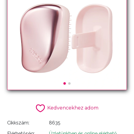
Kedvencekhez adom
Cikkszám:
8635
Elérhetőség:
Üzletünkben és online elérhető