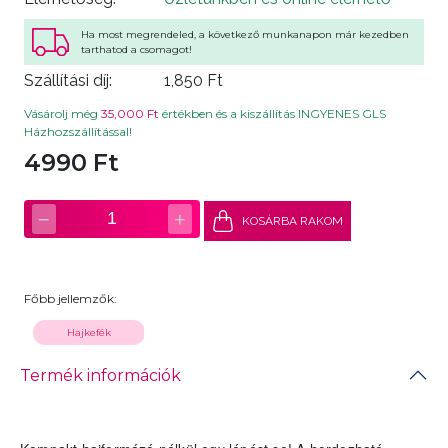
Ha most megrendeled, a következő munkanapon már kezedben
tarthatod a csomagot!
Szállítási díj:
1,850 Ft
Vásárolj még
35,000 Ft
értékben és a kiszállítás INGYENES GLS
Házhozszállítással!
4990 Ft
−
+
1
KOSÁRBA RAKOM
Főbb jellemzők:
Hajkefék
Termék információk