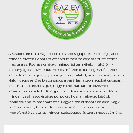
A Szaloncikk.hu a haj-, köröm- és szépségápolás szakértője, ahol
minden professzionális és otthoni felhasználásra szánt terméket
megtalálsz. Fodrászkellékek, hajápolási termékek, műköröm-
alapanyagok, kozmetikumok és műszempilla-kiegészítők széles
választékát kínáljuk, így könnyen megtalálod, amire szükséged van.
Nálunk egyszerű és biztonságos a vásárlás, a csomagokat gyorsan,
akár másnap kézbesítjük, hogy minél hamarabb élvezhesd a
vásárolt termékeket. Hűségpont rendszerünknek köszönhetően
minden vásárlásod értékes pontokat hoz, amelyeket későbbi
rendeléseidnél felhasználhatsz. Legyen szó otthoni ápolásról vagy
profi fodrászati, kozmetikai eszközökről, a Szaloncikk.hu
megbízható választás minden szépségápolás szerelmese számára.