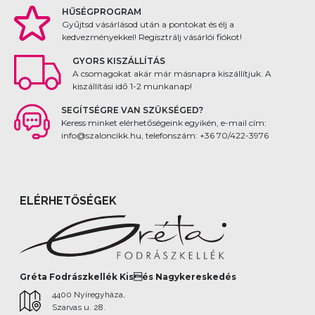
HŰSÉGPROGRAM
Gyűjtsd vásárlásod után a pontokat és élj a
kedvezményekkel! Regisztrálj vásárlói fiókot!
GYORS KISZÁLLÍTÁS
A csomagokat akár már másnapra kiszállítjuk. A
kiszállítási idő 1-2 munkanap!
SEGÍTSÉGRE VAN SZÜKSÉGED?
Keress minket elérhetőségeink egyikén, e-mail cím:
info@szaloncikk.hu, telefonszám: +36 70/422-3976
ELÉRHETŐSÉGEK
Gréta Fodrászkellék Kisés Nagykereskedés
4400 Nyíregyháza,
Szarvas u. 28.