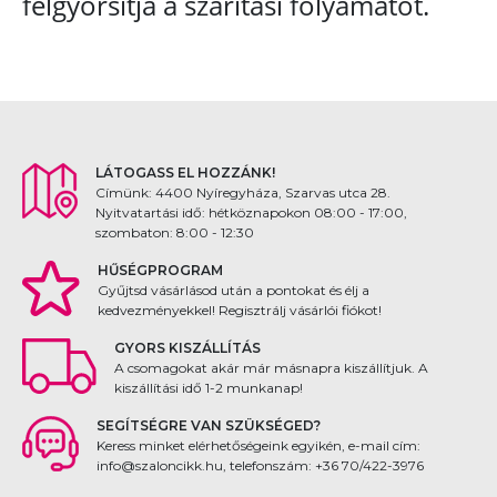
felgyorsítja a szárítási folyamatot.
LÁTOGASS EL HOZZÁNK!
Címünk: 4400 Nyíregyháza, Szarvas utca 28.
Nyitvatartási idő: hétköznapokon 08:00 - 17:00,
szombaton: 8:00 - 12:30
HŰSÉGPROGRAM
Gyűjtsd vásárlásod után a pontokat és élj a
kedvezményekkel! Regisztrálj vásárlói fiókot!
GYORS KISZÁLLÍTÁS
A csomagokat akár már másnapra kiszállítjuk. A
kiszállítási idő 1-2 munkanap!
SEGÍTSÉGRE VAN SZÜKSÉGED?
Keress minket elérhetőségeink egyikén, e-mail cím:
info@szaloncikk.hu, telefonszám: +36 70/422-3976