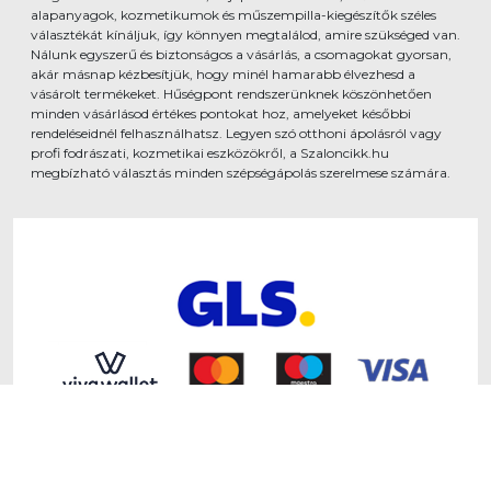
alapanyagok, kozmetikumok és műszempilla-kiegészítők széles
választékát kínáljuk, így könnyen megtalálod, amire szükséged van.
Nálunk egyszerű és biztonságos a vásárlás, a csomagokat gyorsan,
akár másnap kézbesítjük, hogy minél hamarabb élvezhesd a
vásárolt termékeket. Hűségpont rendszerünknek köszönhetően
minden vásárlásod értékes pontokat hoz, amelyeket későbbi
rendeléseidnél felhasználhatsz. Legyen szó otthoni ápolásról vagy
profi fodrászati, kozmetikai eszközökről, a Szaloncikk.hu
megbízható választás minden szépségápolás szerelmese számára.