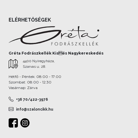
ELÉRHETŐSÉGEK
Gréta Fodrászkellék Kisés Nagykereskedés
4400 Nyíregyháza,
Szarvas u. 28.
Hétfő - Péntek: 08:00 - 17:00
Szombat: 08:00 - 12:30
Vasárnap: Zárva
+36 70/422-3976
info@szaloncikk.hu