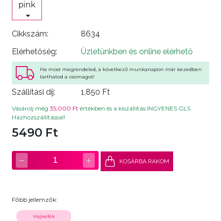
pink
Cikkszám:
8634
Elérhetőség:
Üzletünkben és online elérhető
Ha most megrendeled, a következő munkanapon már kezedben
tarthatod a csomagot!
Szállítási díj:
1,850 Ft
Vásárolj még
35,000 Ft
értékben és a kiszállítás INGYENES GLS
Házhozszállítással!
5490 Ft
−
+
1
KOSÁRBA RAKOM
Főbb jellemzők:
Hajkefék