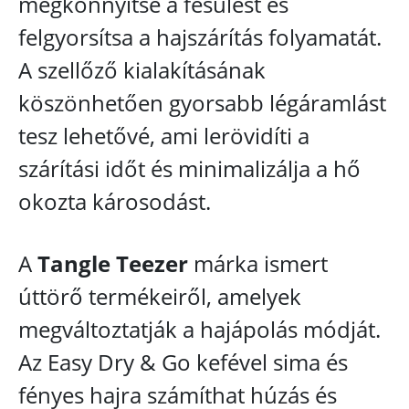
megkönnyítse a fésülést és
felgyorsítsa a hajszárítás folyamatát.
A szellőző kialakításának
köszönhetően gyorsabb légáramlást
tesz lehetővé, ami lerövidíti a
szárítási időt és minimalizálja a hő
okozta károsodást.
A
Tangle Teezer
márka ismert
úttörő termékeiről, amelyek
megváltoztatják a hajápolás módját.
Az Easy Dry & Go kefével sima és
fényes hajra számíthat húzás és