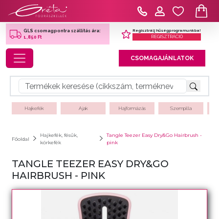
Regisztrálj hűségprogramunkba!
GLS csomagpontra szállítás ára:
REGISZTRÁCIÓ
1,850 Ft
Toggle navigation
CSOMAGAJÁNLATOK
Hajkefék
Ajak
Hajformázás
Szempilla
Hajkefék, fésűk,
Tangle Teezer Easy Dry&Go Hairbrush -
Főoldal
körkefék
pink
TANGLE TEEZER EASY DRY&GO
HAIRBRUSH - PINK