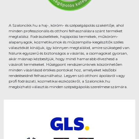
A Szaloncikk.hu a haj-, köröm- és szépségápolás szakértője, ahol
minden professzionális és otthoni felhasználásra szánt terméket
megtalálsz. Fodrászkellékek, hajápolási termékek, műköröm-
alapanyagok, kozmetikumok és műszempilla-kiegészítők széles
választékát kínáljuk, így könnyen megtalálod, amire szükséged van.
Nálunk egyszerű és biztonságos a vásárlás, a csomagokat gyorsan,
akár másnap kézbesítjük, hogy minél hamarabb élvezhesd a
vásárolt termékeket. Hűségpont rendszerünknek köszönhetően
minden vásárlásod értékes pontokat hoz, amelyeket későbbi
rendeléseidnél felhasználhatsz. Legyen szó otthoni ápolásról vagy
profi fodrászati, kozmetikai eszközökről, a Szaloncikk.hu
megbízható választás minden szépségápolás szerelmese számára.