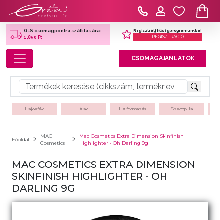
Regisztrálj hűségprogramunkba!
GLS csomagpontra szállítás ára:
REGISZTRÁCIÓ
1,850 Ft
Toggle navigation
CSOMAGAJÁNLATOK
Hajkefék
Ajak
Hajformázás
Szempilla
MAC
Mac Cosmetics Extra Dimension Skinfinish
Főoldal
Cosmetics
Highlighter - Oh Darling 9g
MAC COSMETICS EXTRA DIMENSION
SKINFINISH HIGHLIGHTER - OH
DARLING 9G