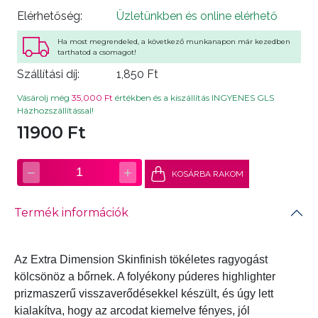
Elérhetőség:
Üzletünkben és online elérhető
Ha most megrendeled, a következő munkanapon már kezedben
tarthatod a csomagot!
Szállítási díj:
1,850 Ft
Vásárolj még
35,000 Ft
értékben és a kiszállítás INGYENES GLS
Házhozszállítással!
11900 Ft
−
+
1
KOSÁRBA RAKOM
Termék információk
Az Extra Dimension Skinfinish tökéletes ragyogást
kölcsönöz a bőrnek. A folyékony púderes highlighter
prizmaszerű visszaverődésekkel készült, és úgy lett
kialakítva, hogy az arcodat kiemelve fényes, jól