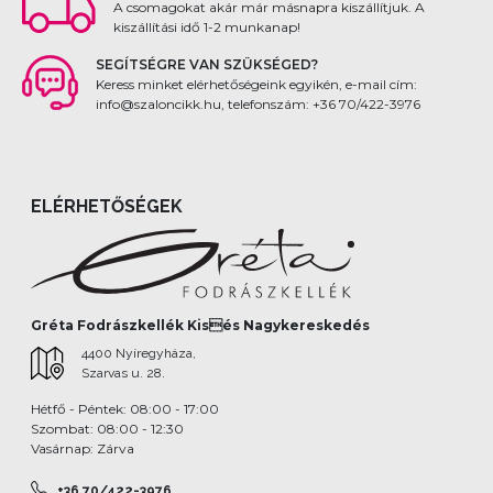
A csomagokat akár már másnapra kiszállítjuk. A
kiszállítási idő 1-2 munkanap!
SEGÍTSÉGRE VAN SZÜKSÉGED?
Keress minket elérhetőségeink egyikén, e-mail cím:
info@szaloncikk.hu, telefonszám: +36 70/422-3976
ELÉRHETŐSÉGEK
Gréta Fodrászkellék Kisés Nagykereskedés
4400 Nyíregyháza,
Szarvas u. 28.
Hétfő - Péntek: 08:00 - 17:00
Szombat: 08:00 - 12:30
Vasárnap: Zárva
+36 70/422-3976