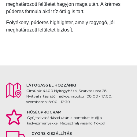
meghatározott felületet hagyjon maga után. A krémes
púderes formula akár tíz óráig is tart.
Folyékony, púderes highlighter, amely ragyogó, jól
meghatározott felületet biztosít.
LÁTOGASS EL HOZZÁNK!
Címünk: 4400 Nyíregyháza, Szarvas utca 28.
Nyitvatartási idő: hétköznapokon 08:00 - 17:00,
szombaton: 8:00 - 12:30
HŰSÉGPROGRAM
Gyűjtsd vásárlásod után a pontokat és élj a
kedvezményekkel! Regisztrálj vásárlói fiókot!
GYORS KISZÁLLÍTÁS