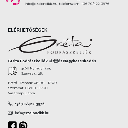
info@szaloncikk.hu, telefonszám: +36 70/422-3976
ELÉRHETŐSÉGEK
Gréta Fodrászkellék Kisés Nagykereskedés
4400 Nyíregyháza,
Szarvas u. 28.
Hétfő - Péntek: 08:00 - 17:00
Szombat: 08:00 - 12:30
Vasárnap: Zárva
+36 70/422-3976
info@szaloncikk.hu