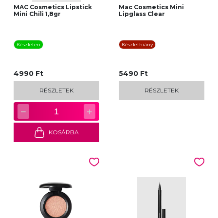
MAC Cosmetics Lipstick
Mac Cosmetics Mini
Mini Chili 1,8gr
Lipglass Clear
Készleten
Készlethiány
4990 Ft
5490 Ft
RÉSZLETEK
RÉSZLETEK
−
+
1
KOSÁRBA