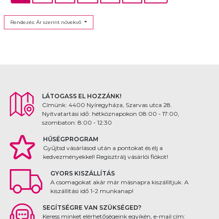
Rendezés: Ár szerint növekvő
LÁTOGASS EL HOZZÁNK!
Címünk: 4400 Nyíregyháza, Szarvas utca 28.
Nyitvatartási idő: hétköznapokon 08:00 - 17:00,
szombaton: 8:00 - 12:30
HŰSÉGPROGRAM
Gyűjtsd vásárlásod után a pontokat és élj a
kedvezményekkel! Regisztrálj vásárlói fiókot!
GYORS KISZÁLLÍTÁS
A csomagokat akár már másnapra kiszállítjuk. A
kiszállítási idő 1-2 munkanap!
SEGÍTSÉGRE VAN SZÜKSÉGED?
Keress minket elérhetőségeink egyikén, e-mail cím: