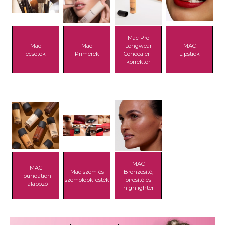
Mac Pro
Mac
Mac
Longwear
MAC
ecsetek
Primerek
Concealer -
Lipstick
korrektor
MAC
MAC
Mac szem és
Bronzosító,
Foundation
szemöldökfesték
pirosító és
- alapozó
highlighter