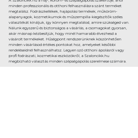
A Szaloncikk.hu a haj-, köröm- és szépségápolás szakértője, ahol
minden professzionális és otthoni felhasználásra szánt terméket
megtalálsz. Fodrászkellékek, hajápolási termékek, műköröm-
alapanyagok, kozmetikumok és műszempilla-kiegészítők széles
választékát kínáljuk, így könnyen megtalálod, amire szükséged van.
Nálunk egyszerű és biztonságos a vásárlás, a csomagokat gyorsan,
akár másnap kézbesítjük, hogy minél hamarabb élvezhesd a
vásárolt termékeket. Hűségpont rendszerünknek köszönhetően
minden vásárlásod értékes pontokat hoz, amelyeket későbbi
rendeléseidnél felhasználhatsz. Legyen szó otthoni ápolásról vagy
profi fodrászati, kozmetikai eszközökről, a Szaloncikk.hu
megbízható választás minden szépségápolás szerelmese számára.