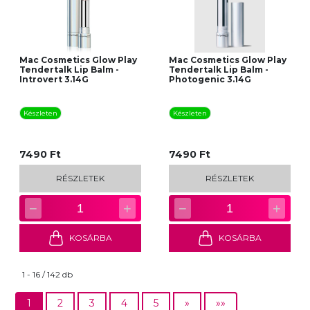
Mac Cosmetics Glow Play
Mac Cosmetics Glow Play
Tendertalk Lip Balm -
Tendertalk Lip Balm -
Introvert 3.14G
Photogenic 3.14G
Készleten
Készleten
7490 Ft
7490 Ft
RÉSZLETEK
RÉSZLETEK
−
+
−
+
1
1
KOSÁRBA
KOSÁRBA
1 - 16 / 142 db
1
2
3
4
5
»
»»