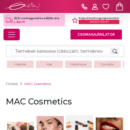
Regisztrálj hűségprogramunkba!
GLS csomagpontra szállítás ára:
REGISZTRÁCIÓ
1,850 Ft
Toggle navigation
CSOMAGAJÁNLATOK
Hajkefék
Ajak
Hajformázás
Szempilla
Főoldal
MAC Cosmetics
MAC Cosmetics