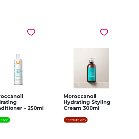
occanoil
Moroccanoil
rating
Hydrating Styling
ditioner - 250ml
Cream 300ml
leten
Készlethiány