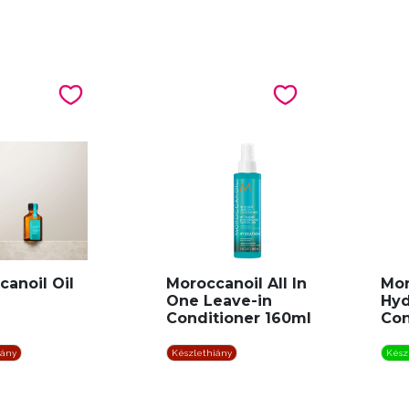
anoil Oil
Moroccanoil All In
Mor
One Leave-in
Hyd
Conditioner 160ml
Con
iány
Készlethiány
Kész