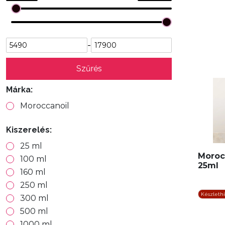
-
Szűrés
Márka:
Moroccanoil
Kiszerelés:
25 ml
Morocc
100 ml
25ml
160 ml
250 ml
Készleth
300 ml
500 ml
1000 ml