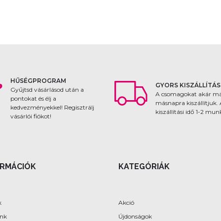
HŰSÉGPROGRAM
GYORS KISZÁLLÍTÁS
Gyűjtsd vásárlásod után a
A csomagokat akár m
pontokat és élj a
másnapra kiszállítjuk.
kedvezményekkel! Regisztrálj
kiszállítási idő 1-2 mu
vásárlói fiókot!
ORMÁCIÓK
KATEGÓRIÁK
k
Akció
ünk
Újdonságok