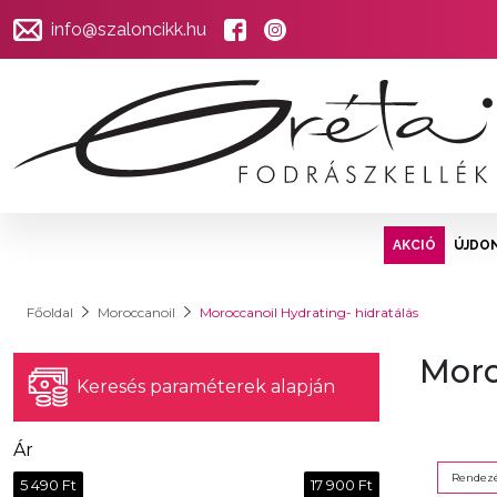
info@szaloncikk.hu
AKCIÓ
ÚJDO
Főoldal
Moroccanoil
Moroccanoil Hydrating- hidratálás
Moro
Keresés paraméterek alapján
Ár
Rendezé
5 490 Ft
17 900 Ft