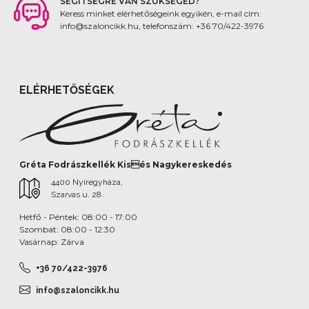
SEGÍTSÉGRE VAN SZÜKSÉGED?
Keress minket elérhetőségeink egyikén, e-mail cím:
info@szaloncikk.hu, telefonszám: +36 70/422-3976
ELÉRHETŐSÉGEK
Gréta Fodrászkellék Kisés Nagykereskedés
4400 Nyíregyháza,
Szarvas u. 28.
Hétfő - Péntek: 08:00 - 17:00
Szombat: 08:00 - 12:30
Vasárnap: Zárva
+36 70/422-3976
info@szaloncikk.hu