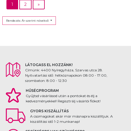
1
2
»
Rendezés: Ár szerint növekvő
LÁTOGASS EL HOZZÁNK!
Címünk: 4400 Nyíregyháza, Szarvas utca 28.
Nyitvatartási idő: hétköznapokon 08:00 - 17:00,
szombaton: 8:00 - 12:30
HŰSÉGPROGRAM
Gyűjtsd vásárlásod után a pontokat és élj a
kedvezményekkel! Regisztrálj vásárlói fiókot!
GYORS KISZÁLLÍTÁS
A csomagokat akár már másnapra kiszállítjuk. A
kiszállítási idő 1-2 munkanap!