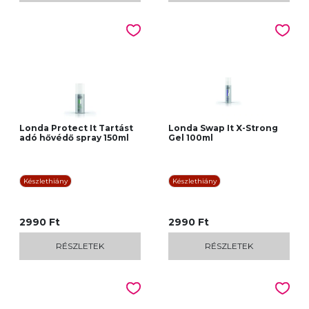
Londa Protect It Tartást
Londa Swap It X-Strong
adó hővédő spray 150ml
Gel 100ml
Készlethiány
Készlethiány
2990 Ft
2990 Ft
RÉSZLETEK
RÉSZLETEK