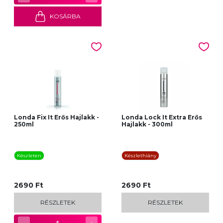
KOSÁRBA
Londa Fix It Erős Hajlakk -
Londa Lock It Extra Erős
250ml
Hajlakk - 300ml
Készleten
Készlethiány
2690 Ft
2690 Ft
RÉSZLETEK
RÉSZLETEK