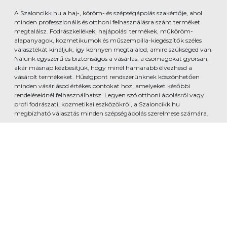
A Szaloncikk.hu a haj-, köröm- és szépségápolás szakértője, ahol
minden professzionális és otthoni felhasználásra szánt terméket
megtalálsz. Fodrászkellékek, hajápolási termékek, műköröm-
alapanyagok, kozmetikumok és műszempilla-kiegészítők széles
választékát kínáljuk, így könnyen megtalálod, amire szükséged van.
Nálunk egyszerű és biztonságos a vásárlás, a csomagokat gyorsan,
akár másnap kézbesítjük, hogy minél hamarabb élvezhesd a
vásárolt termékeket. Hűségpont rendszerünknek köszönhetően
minden vásárlásod értékes pontokat hoz, amelyeket későbbi
rendeléseidnél felhasználhatsz. Legyen szó otthoni ápolásról vagy
profi fodrászati, kozmetikai eszközökről, a Szaloncikk.hu
megbízható választás minden szépségápolás szerelmese számára.