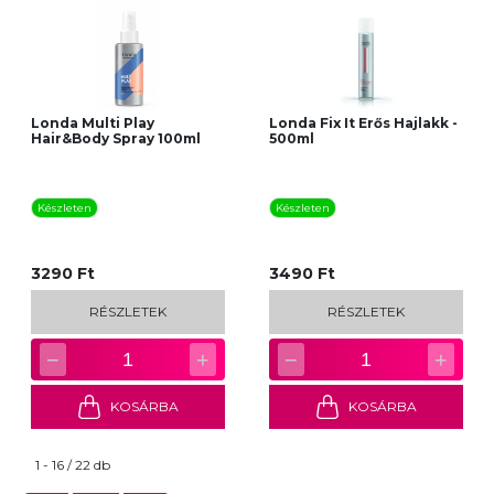
Londa Multi Play
Londa Fix It Erős Hajlakk -
Hair&Body Spray 100ml
500ml
Készleten
Készleten
3290 Ft
3490 Ft
RÉSZLETEK
RÉSZLETEK
−
+
−
+
1
1
KOSÁRBA
KOSÁRBA
1 - 16 / 22 db