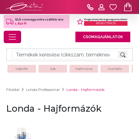
Regisztrálj hűségprogramunkba!
GLS csomagpontra szállítás ára:
REGISZTRÁCIÓ
1,850 Ft
Toggle navigation
CSOMAGAJÁNLATOK
Hajkefék
Ajak
Hajformázás
Szempilla
Főoldal
Londa Professional
Londa - Hajformázók
Londa - Hajformázók