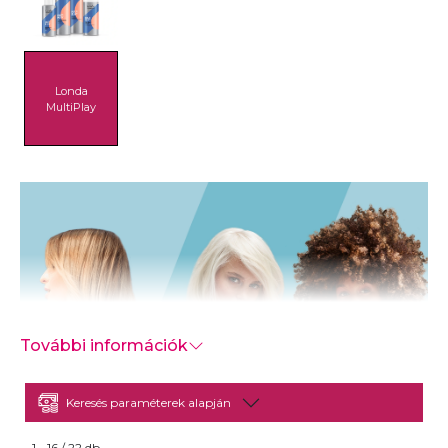
Londa
MultiPlay
További információk
Keresés paraméterek alapján
Azonnali és alapvető átalakítási szolgáltatás.
1 - 16 / 22 db