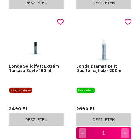
RÉSZLETEK
RÉSZLETEK
Londa Solidify It Extrém
Londa Dramatize It
Tartású Zselé 100ml
Dúsító hajhab - 200ml
Készlethiány
Készleten
2490 Ft
2690 Ft
RÉSZLETEK
RÉSZLETEK
−
+
1