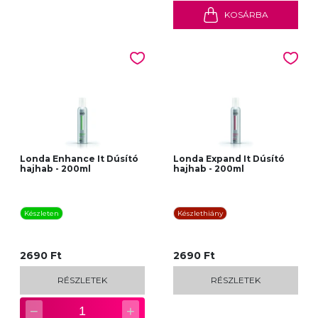
KOSÁRBA
Londa Enhance It Dúsító
Londa Expand It Dúsító
hajhab - 200ml
hajhab - 200ml
Készleten
Készlethiány
2690 Ft
2690 Ft
RÉSZLETEK
RÉSZLETEK
−
+
1