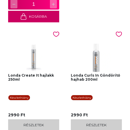
−
+
1
KOSÁRBA
Londa Create It hajlakk
Londa Curls In Göndörítő
250ml
hajhab 200ml
Készlethiány
Készlethiány
2990 Ft
2990 Ft
RÉSZLETEK
RÉSZLETEK