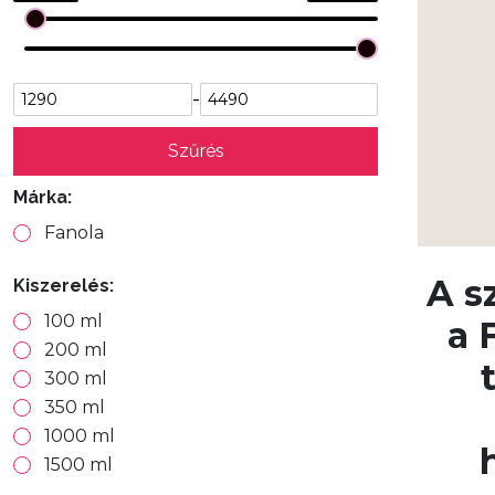
-
Szűrés
Márka:
Fanola
A s
Kiszerelés:
100 ml
a 
200 ml
300 ml
350 ml
1000 ml
1500 ml