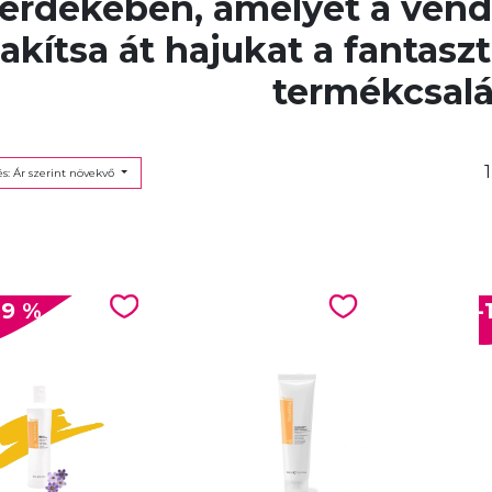
érdekében, amelyet a vend
akítsa át hajukat a fantasz
termékcsalá
1
s: Ár szerint növekvő
.9 %
-