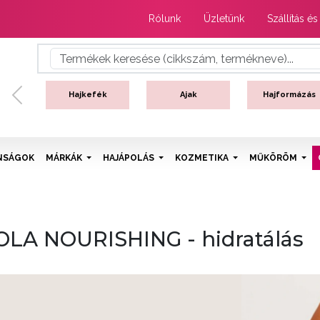
Rólunk
Üzletünk
Szállítás és
Hajkefék
Ajak
Hajformázás
Previous
NSÁGOK
MÁRKÁK
HAJÁPOLÁS
KOZMETIKA
MŰKÖRÖM
LA NOURISHING - hidratálás