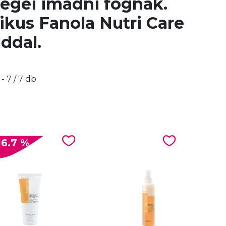
égei imádni fognak.
tikus Fanola Nutri Care
ddal.
 - 7 / 7 db
16.7 %