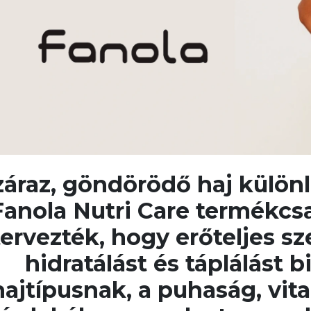
záraz, göndörödő haj különl
Fanola Nutri Care termékcs
tervezték, hogy erőteljes sze
hidratálást és táplálást 
hajtípusnak, a puhaság, vita