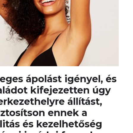
eges ápolást igényel, és
aládot kifejezetten úgy
rkezethelyre állítást,
biztosítson ennek a
litás és kezelhetőség