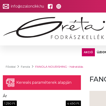
info@szaloncikk.hu
AKCIÓ
ÚJDO
Főoldal
Fanola
FANOLA NOURISHING - hidratálás
FANO
Keresés paraméterek alapján
Ár
1 290 Ft
4 490 Ft