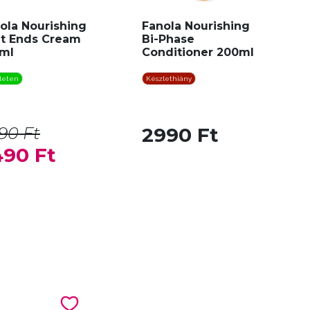
ola Nourishing
Fanola Nourishing
it Ends Cream
Bi-Phase
ml
Conditioner 200ml
leten
Készlethiány
90 Ft
2990 Ft
490 Ft