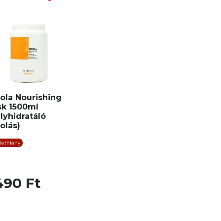
ola Nourishing
k 1500ml
lyhidratáló
olás)
lethiány
490 Ft