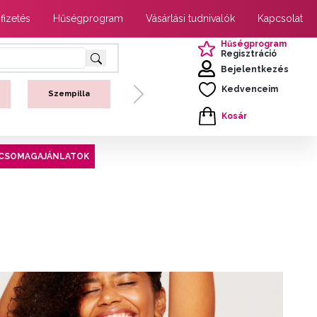
 fizetés
Hűségprogram
Vásárlási tudnivalók
Kapcsolat
Hűségprogram
Regisztráció
Bejelentkezés
Kedvenceim
Szempilla
Next
Kosár
CSOMAGAJÁNLATOK