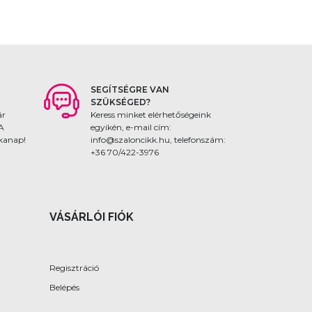
SEGÍTSÉGRE VAN
SZÜKSÉGED?
ár
Keress minket elérhetőségeink
 A
egyikén, e-mail cím:
nkanap!
info@szaloncikk.hu, telefonszám:
+36 70/422-3976
VÁSÁRLÓI FIÓK
Regisztráció
Belépés