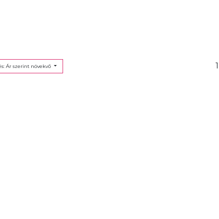
1
s: Ár szerint növekvő