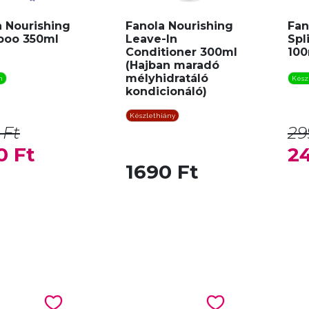
a Nourishing
Fanola Nourishing
Fan
oo 350ml
Leave-In
Spl
Conditioner 300ml
100
(Hajban maradó
mélyhidratáló
n
Kész
kondicionáló)
Készlethiány
 Ft
29
0 Ft
2
1690 Ft