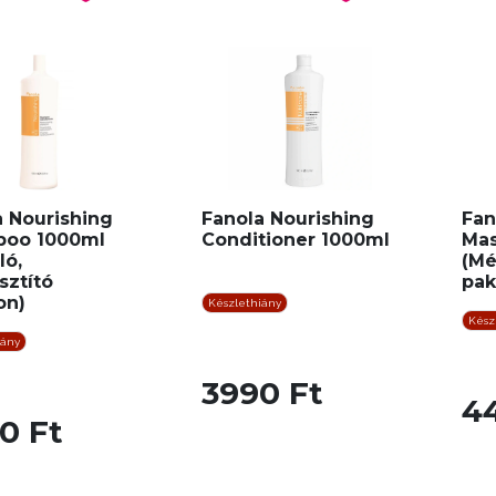
a Nourishing
Fanola Nourishing
Fan
oo 1000ml
Conditioner 1000ml
Mas
ló,
(Mé
sztító
pak
on)
Készlethiány
Kész
iány
3990 Ft
4
0 Ft