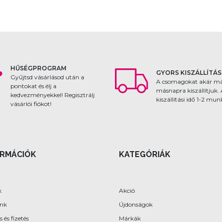
HŰSÉGPROGRAM
GYORS KISZÁLLÍTÁS
Gyűjtsd vásárlásod után a
A csomagokat akár m
pontokat és élj a
másnapra kiszállítjuk.
kedvezményekkel! Regisztrálj
kiszállítási idő 1-2 mu
vásárlói fiókot!
ORMÁCIÓK
KATEGÓRIÁK
k
Akció
ünk
Újdonságok
s és fizetés
Márkák