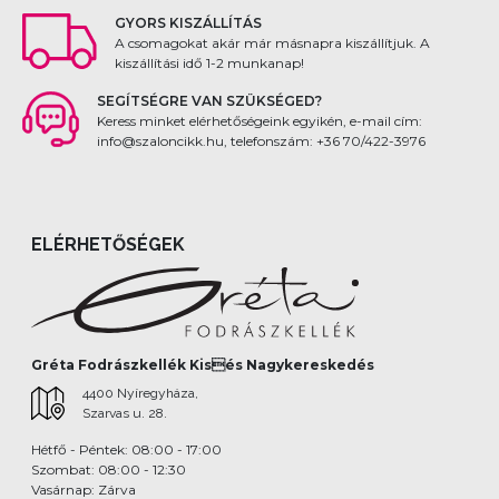
GYORS KISZÁLLÍTÁS
A csomagokat akár már másnapra kiszállítjuk. A
kiszállítási idő 1-2 munkanap!
SEGÍTSÉGRE VAN SZÜKSÉGED?
Keress minket elérhetőségeink egyikén, e-mail cím:
info@szaloncikk.hu, telefonszám: +36 70/422-3976
ELÉRHETŐSÉGEK
Gréta Fodrászkellék Kisés Nagykereskedés
4400 Nyíregyháza,
Szarvas u. 28.
Hétfő - Péntek: 08:00 - 17:00
Szombat: 08:00 - 12:30
Vasárnap: Zárva