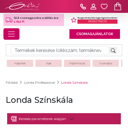
Regisztrálj hűségprogramunkba!
GLS csomagpontra szállítás ára:
REGISZTRÁCIÓ
1,850 Ft
Toggle navigation
CSOMAGAJÁNLATOK
Hajkefék
Ajak
Hajformázás
Szempilla
Főoldal
Londa Professional
Londa Színskála
Londa Színskála
Keresés paraméterek alapján