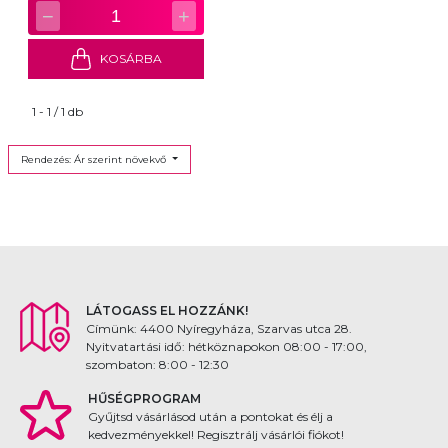
−
+
1
KOSÁRBA
1 - 1 / 1 db
Rendezés: Ár szerint növekvő
LÁTOGASS EL HOZZÁNK!
Címünk: 4400 Nyíregyháza, Szarvas utca 28.
Nyitvatartási idő: hétköznapokon 08:00 - 17:00,
szombaton: 8:00 - 12:30
HŰSÉGPROGRAM
Gyűjtsd vásárlásod után a pontokat és élj a
kedvezményekkel! Regisztrálj vásárlói fiókot!