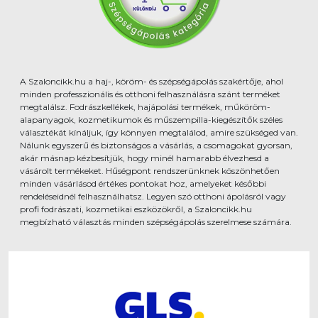
A Szaloncikk.hu a haj-, köröm- és szépségápolás szakértője, ahol
minden professzionális és otthoni felhasználásra szánt terméket
megtalálsz. Fodrászkellékek, hajápolási termékek, műköröm-
alapanyagok, kozmetikumok és műszempilla-kiegészítők széles
választékát kínáljuk, így könnyen megtalálod, amire szükséged van.
Nálunk egyszerű és biztonságos a vásárlás, a csomagokat gyorsan,
akár másnap kézbesítjük, hogy minél hamarabb élvezhesd a
vásárolt termékeket. Hűségpont rendszerünknek köszönhetően
minden vásárlásod értékes pontokat hoz, amelyeket későbbi
rendeléseidnél felhasználhatsz. Legyen szó otthoni ápolásról vagy
profi fodrászati, kozmetikai eszközökről, a Szaloncikk.hu
megbízható választás minden szépségápolás szerelmese számára.