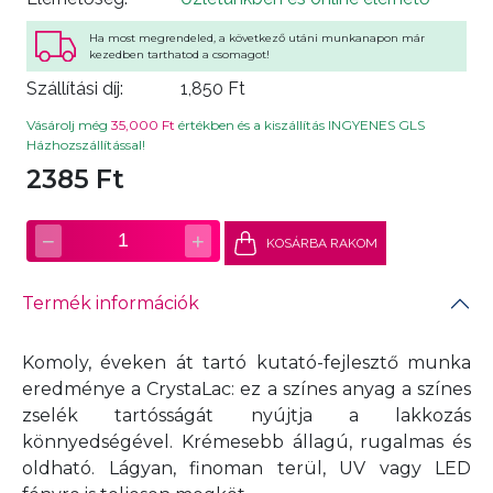
Ha most megrendeled, a következő utáni munkanapon már
kezedben tarthatod a csomagot!
Szállítási díj:
1,850 Ft
Vásárolj még
35,000 Ft
értékben és a kiszállítás INGYENES GLS
Házhozszállítással!
2385 Ft
−
+
1
KOSÁRBA RAKOM
Termék információk
Komoly, éveken át tartó kutató-fejlesztő munka
eredménye a CrystaLac: ez a színes anyag a színes
zselék tartósságát nyújtja a lakkozás
könnyedségével. Krémesebb állagú, rugalmas és
oldható. Lágyan, finoman terül, UV vagy LED