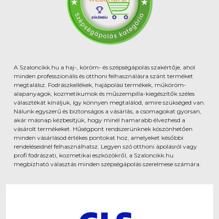
A Szaloncikk.hu a haj-, köröm- és szépségápolás szakértője, ahol
minden professzionális és otthoni felhasználásra szánt terméket
megtalálsz. Fodrászkellékek, hajápolási termékek, műköröm-
alapanyagok, kozmetikumok és műszempilla-kiegészítők széles
választékát kínáljuk, így könnyen megtalálod, amire szükséged van.
Nálunk egyszerű és biztonságos a vásárlás, a csomagokat gyorsan,
akár másnap kézbesítjük, hogy minél hamarabb élvezhesd a
vásárolt termékeket. Hűségpont rendszerünknek köszönhetően
minden vásárlásod értékes pontokat hoz, amelyeket későbbi
rendeléseidnél felhasználhatsz. Legyen szó otthoni ápolásról vagy
profi fodrászati, kozmetikai eszközökről, a Szaloncikk.hu
megbízható választás minden szépségápolás szerelmese számára.