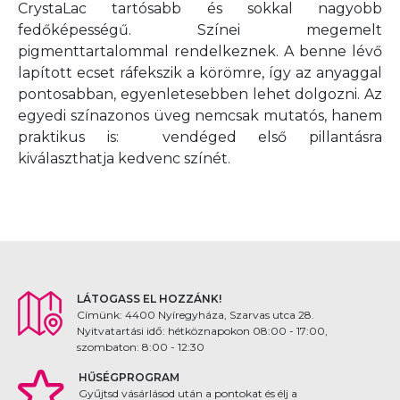
CrystaLac tartósabb és sokkal nagyobb
fedőképességű. Színei megemelt
pigmenttartalommal rendelkeznek. A benne lévő
lapított ecset ráfekszik a körömre, így az anyaggal
pontosabban, egyenletesebben lehet dolgozni. Az
egyedi színazonos üveg nemcsak mutatós, hanem
praktikus is: vendéged első pillantásra
kiválaszthatja kedvenc színét.
LÁTOGASS EL HOZZÁNK!
Címünk: 4400 Nyíregyháza, Szarvas utca 28.
Nyitvatartási idő: hétköznapokon 08:00 - 17:00,
szombaton: 8:00 - 12:30
HŰSÉGPROGRAM
Gyűjtsd vásárlásod után a pontokat és élj a