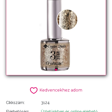
Kedvencekhez adom
Cikkszám:
3124
Elérhetőség:
Üzletünkben és online elérhető