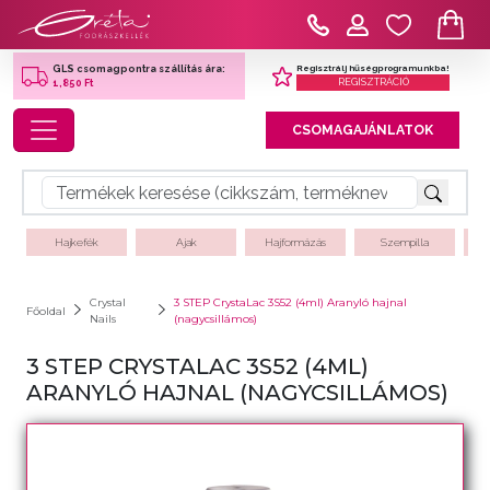
Regisztrálj hűségprogramunkba!
GLS csomagpontra szállítás ára:
REGISZTRÁCIÓ
1,850 Ft
Toggle navigation
CSOMAGAJÁNLATOK
Hajkefék
Ajak
Hajformázás
Szempilla
Crystal
3 STEP CrystaLac 3S52 (4ml) Aranyló hajnal
Főoldal
Nails
(nagycsillámos)
3 STEP CRYSTALAC 3S52 (4ML)
ARANYLÓ HAJNAL (NAGYCSILLÁMOS)