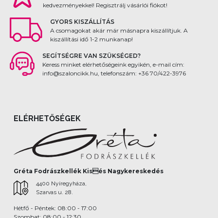
kedvezményekkel! Regisztrálj vásárlói fiókot!
GYORS KISZÁLLÍTÁS
A csomagokat akár már másnapra kiszállítjuk. A
kiszállítási idő 1-2 munkanap!
SEGÍTSÉGRE VAN SZÜKSÉGED?
Keress minket elérhetőségeink egyikén, e-mail cím:
info@szaloncikk.hu, telefonszám: +36 70/422-3976
ELÉRHETŐSÉGEK
Gréta Fodrászkellék Kisés Nagykereskedés
4400 Nyíregyháza,
Szarvas u. 28.
Hétfő - Péntek: 08:00 - 17:00
Szombat: 08:00 - 12:30