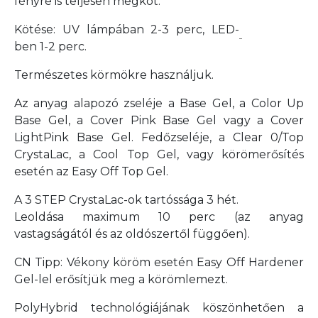
fényre is teljesen megköt.
Kötése: UV lámpában 2-3 perc, LED-
ben 1-2 perc.
Természetes körmökre használjuk.
Az anyag alapozó zseléje a Base Gel, a Color Up
Base Gel, a Cover Pink Base Gel vagy a Cover
LightPink Base Gel. Fedőzseléje, a Clear 0/Top
CrystaLac, a Cool Top Gel, vagy körömerősítés
esetén az Easy Off Top Gel.
A 3 STEP CrystaLac-ok tartóssága 3 hét.
Leoldása maximum 10 perc
(az anyag
vastagságától és az oldószertől függően).
CN Tipp: Vékony köröm esetén Easy Off Hardener
Gel-lel erősítjük meg a körömlemezt.
PolyHybrid technológiájának köszönhetően a