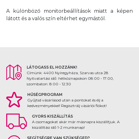
A különböző monitorbeállítások miatt a képen
látott és a valós szín eltérhet egymástól.
LÁTOGASS EL HOZZÁNK!
Címünk: 4400 Nyíregyháza, Szarvas utca 28.
Nyitvatartási idő: hétköznapokon 08:00 - 17:00,
szombaton: 8:00 - 12:30
HŰSÉGPROGRAM
Gyűjtsd vásárlásod után a pontokat és élj a
kedvezményekkel! Regisztrálj vásárlói fiókot!
GYORS KISZÁLLÍTÁS
A csomagokat akár már másnapra kiszállítjuk. A
kiszállítási idő 1-2 munkanap!
SEGÍTSÉGRE VAN SZÜKSÉGED?