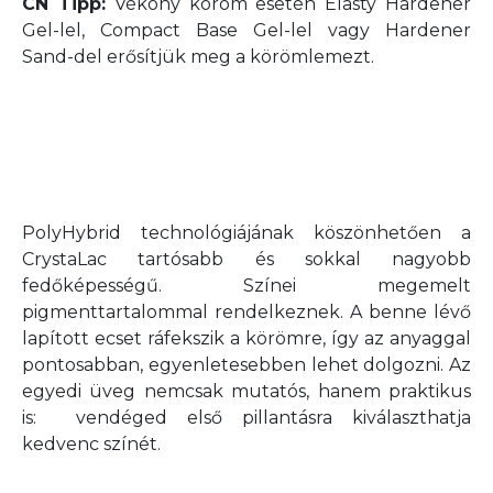
CN Tipp:
Vékony köröm esetén Elasty Hardener
Gel-lel, Compact Base Gel-lel vagy Hardener
Sand-del erősítjük meg a körömlemezt.
PolyHybrid technológiájának köszönhetően a
CrystaLac tartósabb és sokkal nagyobb
fedőképességű. Színei megemelt
pigmenttartalommal rendelkeznek. A benne lévő
lapított ecset ráfekszik a körömre, így az anyaggal
pontosabban, egyenletesebben lehet dolgozni. Az
egyedi üveg nemcsak mutatós, hanem praktikus
is: vendéged első pillantásra kiválaszthatja
kedvenc színét.