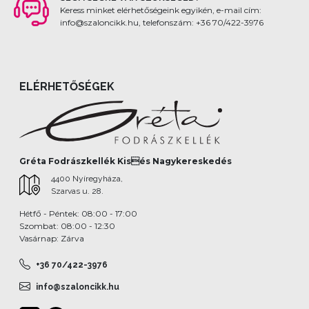
Keress minket elérhetőségeink egyikén, e-mail cím:
info@szaloncikk.hu, telefonszám: +36 70/422-3976
ELÉRHETŐSÉGEK
Gréta Fodrászkellék Kisés Nagykereskedés
4400 Nyíregyháza,
Szarvas u. 28.
Hétfő - Péntek: 08:00 - 17:00
Szombat: 08:00 - 12:30
Vasárnap: Zárva
+36 70/422-3976
info@szaloncikk.hu