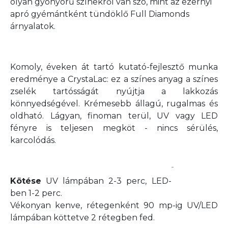
olyan gyönyörű színekről van szó, mint az ezernyi
apró gyémántként tündöklő Full Diamonds
árnyalatok.
Komoly, éveken át tartó kutató-fejlesztő munka
eredménye a CrystaLac: ez a színes anyag a színes
zselék tartósságát nyújtja a lakkozás
könnyedségével. Krémesebb állagú, rugalmas és
oldható. Lágyan, finoman terül, UV vagy LED
fényre is teljesen megköt - nincs sérülés,
karcolódás.
Kötése
UV lámpában 2-3 perc, LED-
ben 1-2 perc.
Vékonyan kenve, rétegenként 90 mp-ig UV/LED
lámpában köttetve 2 rétegben fed.