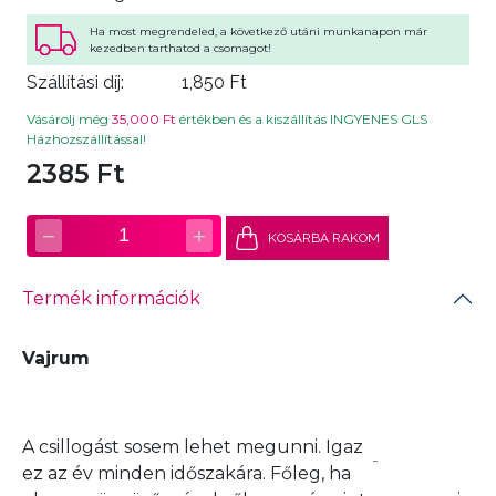
Ha most megrendeled, a következő utáni munkanapon már
kezedben tarthatod a csomagot!
Szállítási díj:
1,850 Ft
Vásárolj még
35,000 Ft
értékben és a kiszállítás INGYENES GLS
Házhozszállítással!
2385 Ft
−
+
1
KOSÁRBA RAKOM
Termék információk
Vajrum
A csillogást sosem lehet megunni. Igaz
ez az év minden időszakára. Főleg, ha