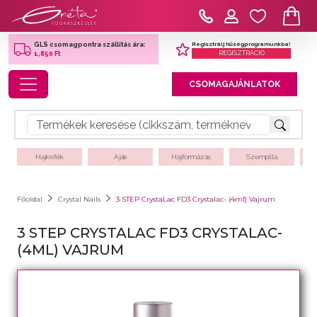
Regisztrálj hűségprogramunkba!
GLS csomagpontra szállítás ára:
REGISZTRÁCIÓ
1,850 Ft
Toggle navigation
CSOMAGAJÁNLATOK
Hajkefék
Ajak
Hajformázás
Szempilla
Főoldal
Crystal Nails
3 STEP CrystaLac FD3 Crystalac- (4ml) Vajrum
3 STEP CRYSTALAC FD3 CRYSTALAC-
(4ML) VAJRUM