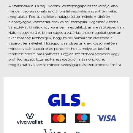
A Szaloncikk.hu a haj-, köröm- és szépségápolás szakértője, ahol
minden professzionális és otthoni felhasználásra szánt terméket
megtalálsz. Fodrászkellékek, hajápolási termékek, műköröm-
alapanyagok, kozmetikumok és műszempilla-kiegészítők széles
választékát kínáljuk, így könnyen megtalálod, amire szükséged van.
Nálunk egyszerű és biztonságos a vásárlás, a csomagokat gyorsan,
akár másnap kézbesítjük, hogy minél hamarabb élvezhesd a
vásárolt termékeket. Hűségpont rendszerünknek köszönhetően
minden vásárlásod értékes pontokat hoz, amelyeket későbbi
rendeléseidnél felhasználhatsz. Legyen szó otthoni ápolásról vagy
profi fodrászati, kozmetikai eszközökről, a Szaloncikk.hu
megbízható választás minden szépségápolás szerelmese számára.