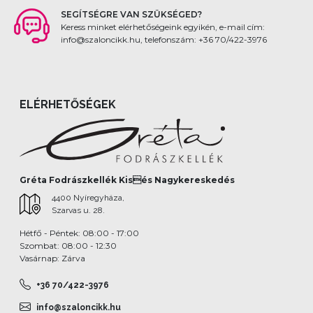
SEGÍTSÉGRE VAN SZÜKSÉGED?
Keress minket elérhetőségeink egyikén, e-mail cím:
info@szaloncikk.hu, telefonszám: +36 70/422-3976
ELÉRHETŐSÉGEK
Gréta Fodrászkellék Kisés Nagykereskedés
4400 Nyíregyháza,
Szarvas u. 28.
Hétfő - Péntek: 08:00 - 17:00
Szombat: 08:00 - 12:30
Vasárnap: Zárva
+36 70/422-3976
info@szaloncikk.hu