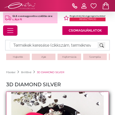
Regisztrálj hűségprogramunkba!
GLS csomagpontra szállítás ára:
REGISZTRÁCIÓ
1,850 Ft
Toggle navigation
CSOMAGAJÁNLATOK
Hajkefék
Ajak
Hajformázás
Szempilla
Főoldal
BrillBird
3D DIAMOND SILVER
3D DIAMOND SILVER