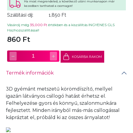
Ha most megrendeled, a következő utáni munkanapon már
kezedben tarthatod a csomagot!
Szállítási díj:
1,850 Ft
Vásárolj még
35,000 Ft
értékben és a kiszállítás INGYENES GLS
Házhozszállítással!
860 Ft
−
+
1
KOSÁRBA RAKOM
Termék információk
3D gyémánt metszetű körömdíszítő, mellyel
igazán látványos csillogó hatást érhetsz el.
Felhelyezése gyors és könnyű, szalonmunkára
fejlesztett. Minden irányból más-más csillogással
kápráztat el, próbáld ki az összes árnyalatot!