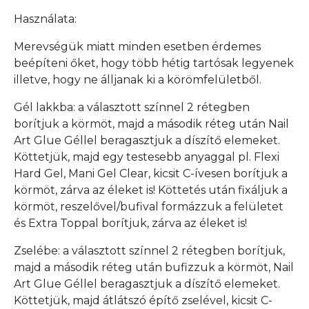
Használata:
Merevségük miatt minden esetben érdemes
beépíteni őket, hogy több hétig tartósak legyenek
illetve, hogy ne álljanak ki a körömfelületből.
Gél lakkba: a választott színnel 2 rétegben
borítjuk a körmöt, majd a második réteg után Nail
Art Glue Géllel beragasztjuk a díszítő elemeket.
Köttetjük, majd egy testesebb anyaggal pl. Flexi
Hard Gel, Mani Gel Clear, kicsit C-ívesen borítjuk a
körmöt, zárva az éleket is! Köttetés után fixáljuk a
körmöt, reszelővel/bufival formázzuk a felületet
és Extra Toppal borítjuk, zárva az éleket is!
Zselébe: a választott színnel 2 rétegben borítjuk,
majd a második réteg után bufizzuk a körmöt, Nail
Art Glue Géllel beragasztjuk a díszítő elemeket.
Köttetjük, majd átlátszó építő zselével, kicsit C-