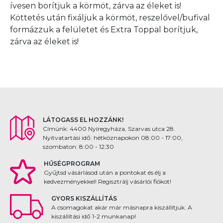
ívesen borítjuk a körmöt, zárva az éleket is!
Köttetés után fixáljuk a körmöt, reszelővel/bufival
formázzuk a felületet és Extra Toppal borítjuk,
zárva az éleket is!
LÁTOGASS EL HOZZÁNK!
Címünk: 4400 Nyíregyháza, Szarvas utca 28.
Nyitvatartási idő: hétköznapokon 08:00 - 17:00,
szombaton: 8:00 - 12:30
HŰSÉGPROGRAM
Gyűjtsd vásárlásod után a pontokat és élj a
kedvezményekkel! Regisztrálj vásárlói fiókot!
GYORS KISZÁLLÍTÁS
A csomagokat akár már másnapra kiszállítjuk. A
kiszállítási idő 1-2 munkanap!