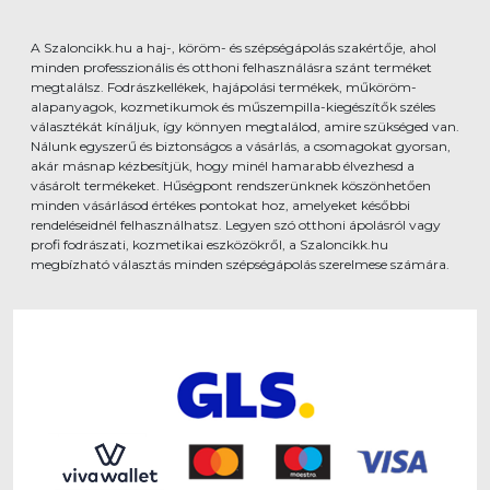
A Szaloncikk.hu a haj-, köröm- és szépségápolás szakértője, ahol
minden professzionális és otthoni felhasználásra szánt terméket
megtalálsz. Fodrászkellékek, hajápolási termékek, műköröm-
alapanyagok, kozmetikumok és műszempilla-kiegészítők széles
választékát kínáljuk, így könnyen megtalálod, amire szükséged van.
Nálunk egyszerű és biztonságos a vásárlás, a csomagokat gyorsan,
akár másnap kézbesítjük, hogy minél hamarabb élvezhesd a
vásárolt termékeket. Hűségpont rendszerünknek köszönhetően
minden vásárlásod értékes pontokat hoz, amelyeket későbbi
rendeléseidnél felhasználhatsz. Legyen szó otthoni ápolásról vagy
profi fodrászati, kozmetikai eszközökről, a Szaloncikk.hu
megbízható választás minden szépségápolás szerelmese számára.