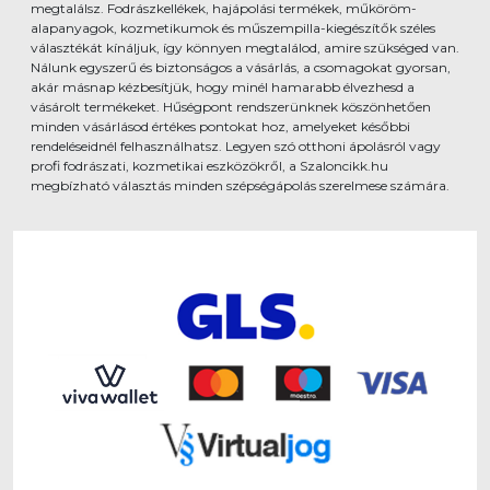
megtalálsz. Fodrászkellékek, hajápolási termékek, műköröm-
alapanyagok, kozmetikumok és műszempilla-kiegészítők széles
választékát kínáljuk, így könnyen megtalálod, amire szükséged van.
Nálunk egyszerű és biztonságos a vásárlás, a csomagokat gyorsan,
akár másnap kézbesítjük, hogy minél hamarabb élvezhesd a
vásárolt termékeket. Hűségpont rendszerünknek köszönhetően
minden vásárlásod értékes pontokat hoz, amelyeket későbbi
rendeléseidnél felhasználhatsz. Legyen szó otthoni ápolásról vagy
profi fodrászati, kozmetikai eszközökről, a Szaloncikk.hu
megbízható választás minden szépségápolás szerelmese számára.