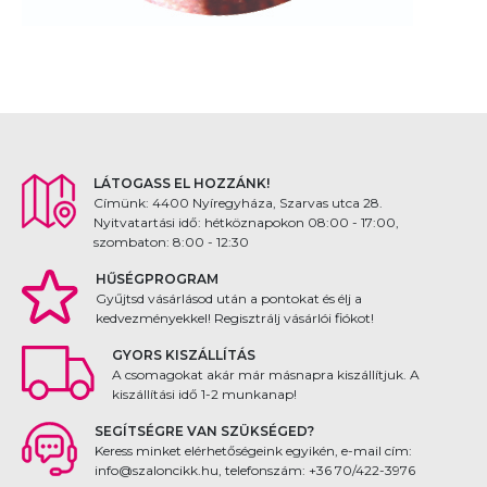
LÁTOGASS EL HOZZÁNK!
Címünk: 4400 Nyíregyháza, Szarvas utca 28.
Nyitvatartási idő: hétköznapokon 08:00 - 17:00,
szombaton: 8:00 - 12:30
HŰSÉGPROGRAM
Gyűjtsd vásárlásod után a pontokat és élj a
kedvezményekkel! Regisztrálj vásárlói fiókot!
GYORS KISZÁLLÍTÁS
A csomagokat akár már másnapra kiszállítjuk. A
kiszállítási idő 1-2 munkanap!
SEGÍTSÉGRE VAN SZÜKSÉGED?
Keress minket elérhetőségeink egyikén, e-mail cím:
info@szaloncikk.hu, telefonszám: +36 70/422-3976