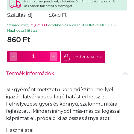
Ha most megrendeled, a következő utáni munkanapon már
kezedben tarthatod a csomagot!
Szállítási díj:
1,850 Ft
Vásárolj még
35,000 Ft
értékben és a kiszállítás INGYENES GLS
Házhozszállítással!
860 Ft
−
+
1
KOSÁRBA RAKOM
Termék információk
3D gyémánt metszetű körömdíszítő, mellyel
igazán látványos csillogó hatást érhetsz el.
Felhelyezése gyors és könnyű, szalonmunkára
fejlesztett. Minden irányból más-más csillogással
kápráztat el, próbáld ki az összes árnyalatot!
Használata: