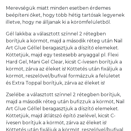
Merevségük miatt minden esetben érdemes
beépíteni őket, hogy több hétig tartósak legyenek
illetve, hogy ne álljanak ki a körömfelületből.
Gél lakkba: a választott színnel 2 rétegben
borítjuk a körmöt, majd a második réteg után Nail
Art Glue Géllel beragasztjuk a díszítő elemeket.
Köttetjük, majd egy testesebb anyaggal pl. Flexi
Hard Gel, Mani Gel Clear, kicsit C-ívesen borítjuk a
körmöt, zárva az éleket is! Köttetés után fixáljuk a
körmöt, reszelővel/bufival formázzuk a felületet
és Extra Toppal borítjuk, zárva az éleket is!
Zselébe: a választott színnel 2 rétegben borítjuk,
majd a második réteg után bufizzuk a körmöt, Nail
Art Glue Géllel beragasztjuk a díszítő elemeket.
Köttetjük, majd átlátszó építő zselével, kicsit C-
ívesen borítjuk a körmöt, zárva az éleket is!
Köttetés után fixáljuk a körmöt, reszelővel/bufival