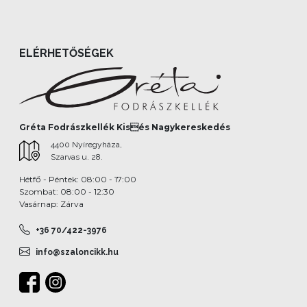
ELÉRHETŐSÉGEK
Gréta Fodrászkellék Kisés Nagykereskedés
4400 Nyíregyháza,
Szarvas u. 28.
Hétfő - Péntek: 08:00 - 17:00
Szombat: 08:00 - 12:30
Vasárnap: Zárva
+36 70/422-3976
info@szaloncikk.hu