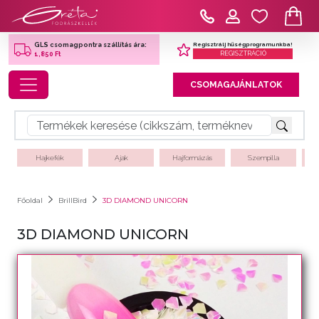
Regisztrálj hűségprogramunkba!
GLS csomagpontra szállítás ára:
REGISZTRÁCIÓ
1,850 Ft
Toggle navigation
CSOMAGAJÁNLATOK
Hajkefék
Ajak
Hajformázás
Szempilla
Főoldal
BrillBird
3D DIAMOND UNICORN
3D DIAMOND UNICORN