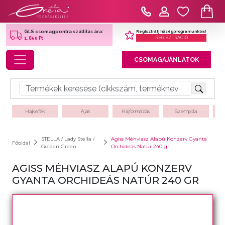
Regisztrálj hűségprogramunkba!
GLS csomagpontra szállítás ára:
REGISZTRÁCIÓ
1,850 Ft
Toggle navigation
CSOMAGAJÁNLATOK
Hajkefék
Ajak
Hajformázás
Szempilla
STELLA / Lady Stella /
Agiss Méhviasz Alapú Konzerv Gyanta
Főoldal
Golden Green
Orchideás Natúr 240 gr
AGISS MÉHVIASZ ALAPÚ KONZERV
GYANTA ORCHIDEÁS NATÚR 240 GR