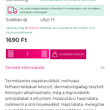
Ha most megrendeled, a következő munkanapon már kezedben
tarthatod a csomagot!
Szállítási díj:
1,850 Ft
Vásárolj még
35,000 Ft
értékben és a kiszállítás INGYENES GLS
Házhozszállítással!
1690 Ft
−
+
1
KOSÁRBA RAKOM
Termék információk
Természetes összetevőkből, méhviasz
felhasználásával készült, dermatológiailag tesztelt.
Könnyen alkalmazható, még a legrövidebb
szőrszálakat is eltűnteti. Hosszútávú használata
csökkenti a szőrnövekedést. Használata: melegítse