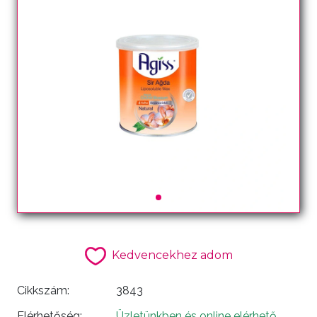
Kedvencekhez adom
Cikkszám:
3843
Elérhetőség:
Üzletünkben és online elérhető