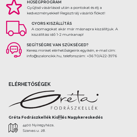
HŰSÉGPROGRAM
Gyűjtsd vásárlásod után a pontokat és élj a
kedvezményekkel! Regisztrálj vásárlói fiókot!
GYORS KISZÁLLÍTÁS
A csomagokat akár már másnapra kiszállítjuk. A
kiszállítási idő 1-2 munkanap!
SEGÍTSÉGRE VAN SZÜKSÉGED?
Keress minket elérhetőségeink egyikén, e-mail cím:
info@szaloncikk.hu, telefonszám: +36 70/422-3976
ELÉRHETŐSÉGEK
Gréta Fodrászkellék Kisés Nagykereskedés
4400 Nyíregyháza,
Szarvas u. 28.