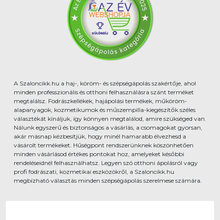
A Szaloncikk.hu a haj-, köröm- és szépségápolás szakértője, ahol
minden professzionális és otthoni felhasználásra szánt terméket
megtalálsz. Fodrászkellékek, hajápolási termékek, műköröm-
alapanyagok, kozmetikumok és műszempilla-kiegészítők széles
választékát kínáljuk, így könnyen megtalálod, amire szükséged van.
Nálunk egyszerű és biztonságos a vásárlás, a csomagokat gyorsan,
akár másnap kézbesítjük, hogy minél hamarabb élvezhesd a
vásárolt termékeket. Hűségpont rendszerünknek köszönhetően
minden vásárlásod értékes pontokat hoz, amelyeket későbbi
rendeléseidnél felhasználhatsz. Legyen szó otthoni ápolásról vagy
profi fodrászati, kozmetikai eszközökről, a Szaloncikk.hu
megbízható választás minden szépségápolás szerelmese számára.