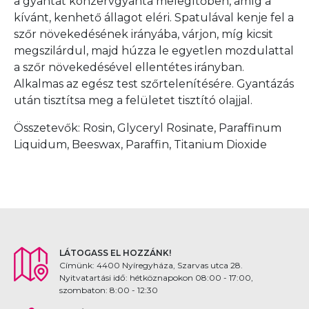
a gyantát konzervgyanta melegítőben, amíg a
kívánt, kenhető állagot eléri. Spatulával kenje fel a
szőr növekedésének irányába, várjon, míg kicsit
megszilárdul, majd húzza le egyetlen mozdulattal
a szőr növekedésével ellentétes irányban.
Alkalmas az egész test szőrtelenítésére. Gyantázás
után tisztítsa meg a felületet tisztító olajjal.
Összetevők: Rosin, Glyceryl Rosinate, Paraffinum
Liquidum, Beeswax, Paraffin, Titanium Dioxide
LÁTOGASS EL HOZZÁNK!
Címünk: 4400 Nyíregyháza, Szarvas utca 28.
Nyitvatartási idő: hétköznapokon 08:00 - 17:00,
szombaton: 8:00 - 12:30