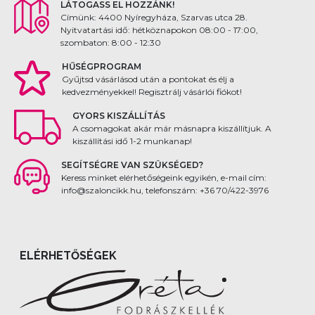
LÁTOGASS EL HOZZÁNK!
Címünk: 4400 Nyíregyháza, Szarvas utca 28.
Nyitvatartási idő: hétköznapokon 08:00 - 17:00,
szombaton: 8:00 - 12:30
HŰSÉGPROGRAM
Gyűjtsd vásárlásod után a pontokat és élj a
kedvezményekkel! Regisztrálj vásárlói fiókot!
GYORS KISZÁLLÍTÁS
A csomagokat akár már másnapra kiszállítjuk. A
kiszállítási idő 1-2 munkanap!
SEGÍTSÉGRE VAN SZÜKSÉGED?
Keress minket elérhetőségeink egyikén, e-mail cím:
info@szaloncikk.hu, telefonszám: +36 70/422-3976
ELÉRHETŐSÉGEK