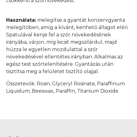
csökkenti a szőrnövekedést.
Használata:
melegítse a gyantát konzervgyanta
melegítőben, amíg a kívánt, kenhető állagot eléri.
Spatulával kenje fel a szőr növekedésének
irányába, várjon, míg kicsit megszilárdul, majd
húzza le egyetlen mozdulattal a szőr
növekedésével ellentétes irányban. Alkalmas az
egész test szőrtelenítésére. Gyantázás után
tisztítsa meg a felületet tisztító olajjal.
Összetevők: Rosin, Glyceryl Rosinate, Paraffinum
Liquidum, Beeswax, Paraffin, Titanium Dioxide