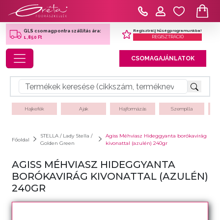
Regisztrálj hűségprogramunkba!
GLS csomagpontra szállítás ára:
REGISZTRÁCIÓ
1,850 Ft
Toggle navigation
CSOMAGAJÁNLATOK
Hajkefék
Ajak
Hajformázás
Szempilla
STELLA / Lady Stella /
Agiss Méhviasz Hideggyanta borókavirág
Főoldal
Golden Green
kivonattal (azulén) 240gr
AGISS MÉHVIASZ HIDEGGYANTA
BORÓKAVIRÁG KIVONATTAL (AZULÉN)
240GR