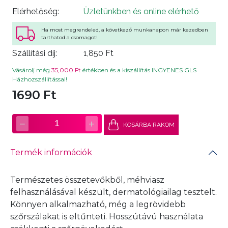
Elérhetőség:
Üzletünkben és online elérhető
Ha most megrendeled, a következő munkanapon már kezedben
tarthatod a csomagot!
Szállítási díj:
1,850 Ft
Vásárolj még
35,000 Ft
értékben és a kiszállítás INGYENES GLS
Házhozszállítással!
1690 Ft
−
+
1
KOSÁRBA RAKOM
Termék információk
Természetes összetevőkből, méhviasz
felhasználásával készült, dermatológiailag tesztelt.
Könnyen alkalmazható, még a legrövidebb
szőrszálakat is eltűnteti. Hosszútávú használata