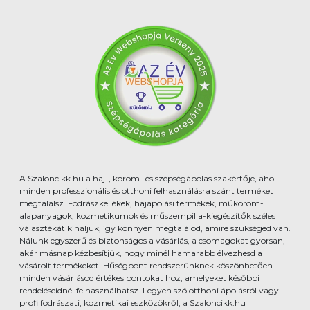
A Szaloncikk.hu a haj-, köröm- és szépségápolás szakértője, ahol
minden professzionális és otthoni felhasználásra szánt terméket
megtalálsz. Fodrászkellékek, hajápolási termékek, műköröm-
alapanyagok, kozmetikumok és műszempilla-kiegészítők széles
választékát kínáljuk, így könnyen megtalálod, amire szükséged van.
Nálunk egyszerű és biztonságos a vásárlás, a csomagokat gyorsan,
akár másnap kézbesítjük, hogy minél hamarabb élvezhesd a
vásárolt termékeket. Hűségpont rendszerünknek köszönhetően
minden vásárlásod értékes pontokat hoz, amelyeket későbbi
rendeléseidnél felhasználhatsz. Legyen szó otthoni ápolásról vagy
profi fodrászati, kozmetikai eszközökről, a Szaloncikk.hu