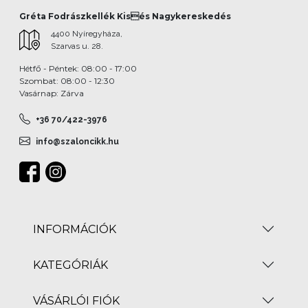
Gréta Fodrászkellék Kisés Nagykereskedés
4400 Nyíregyháza,
Szarvas u. 28.
Hétfő - Péntek: 08:00 - 17:00
Szombat: 08:00 - 12:30
Vasárnap: Zárva
+36 70/422-3976
info@szaloncikk.hu
INFORMÁCIÓK
KATEGÓRIÁK
VÁSÁRLÓI FIÓK