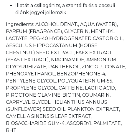
lllatát a csillagánizs, a szantálfa és a pacsuli
élénk jegyei jellemzik
Ingredients: ALCOHOL DENAT., AQUA (WATER),
PARFUM (FRAGRANCE), GLYCERIN, MENTHYL
LACTATE, PEG-40 HYDROGENATED CASTOR OIL,
AESCULUS HIPPOCASTANUM (HORSE
CHESTNUT) SEED EXTRACT, FAEX EXTRACT
(YEAST EXTRACT), NIACINAMIDE, AMMONIUM
GLYCYRRHIZATE, PANTHENOL, ZINC GLUCONATE,
PHENOXYETHANOL, BENZOPHENONE-4,
PENTYLENE GLYCOL, POLYQUATERNIUM-55,
PROPYLENE GLYCOL, CAFFEINE, LACTIC ACID,
PIROCTONE OLAMINE, BIOTIN, COUMARIN,
CAPRYLYL GLYCOL, HELIANTHUS ANNUUS
(SUNFLOWER) SEED OIL, PLANKTON EXTRACT,
CAMELLIA SINENSIS LEAF EXTRACT,
BIOSACCHARIDE GUM-4, ASCORBYL PALMITATE,
BHT