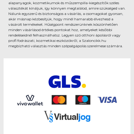
alapanyagok, kozmetikumok és műszempilla-kiegészítők széles
választékát kínáljuk, így könnyen megtalálod, amire szükséged van.
Nálunk egyszerű és biztonságos a vásárlás, a csomagokat gyorsan,
akár másnap kézbesítjük, hogy minél hamarabb élvezhesd a
vásárolt termékeket. Hűségpont rendszerünknek köszönhetően
minden vásárlásod értékes pontokat hoz, amelyeket későbbi
rendeléseidnél felhasználhatsz. Legyen szó otthoni ápolásról vagy
profi fodrászati, kozmetikai eszközökről, a Szaloncikk.hu
megbízható választás minden szépségápolás szerelmese számára.