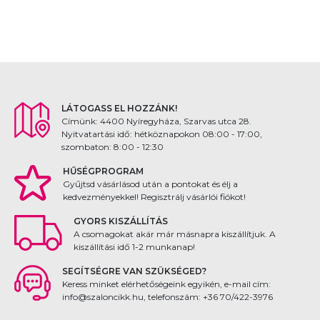
LÁTOGASS EL HOZZÁNK!
Címünk: 4400 Nyíregyháza, Szarvas utca 28.
Nyitvatartási idő: hétköznapokon 08:00 - 17:00,
szombaton: 8:00 - 12:30
HŰSÉGPROGRAM
Gyűjtsd vásárlásod után a pontokat és élj a
kedvezményekkel! Regisztrálj vásárlói fiókot!
GYORS KISZÁLLÍTÁS
A csomagokat akár már másnapra kiszállítjuk. A
kiszállítási idő 1-2 munkanap!
SEGÍTSÉGRE VAN SZÜKSÉGED?
Keress minket elérhetőségeink egyikén, e-mail cím:
info@szaloncikk.hu, telefonszám: +36 70/422-3976