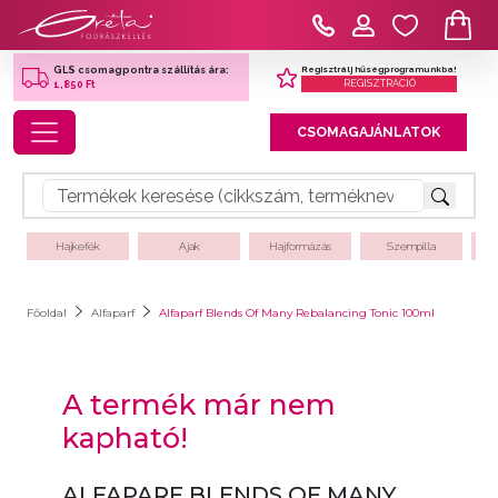
Regisztrálj hűségprogramunkba!
GLS csomagpontra szállítás ára:
REGISZTRÁCIÓ
1,850 Ft
Toggle navigation
CSOMAGAJÁNLATOK
Hajkefék
Ajak
Hajformázás
Szempilla
Főoldal
Alfaparf
Alfaparf Blends Of Many Rebalancing Tonic 100ml
A termék már nem
kapható!
ALFAPARF BLENDS OF MANY