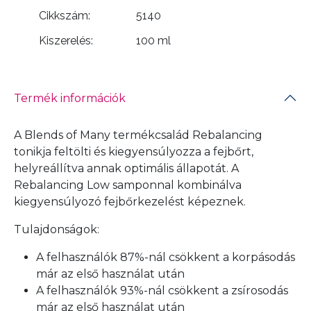
Cikkszám:
5140
Kiszerelés:
100 ml
Termék információk
A Blends of Many termékcsalád Rebalancing
tonikja feltölti és kiegyensúlyozza a fejbőrt,
helyreállítva annak optimális állapotát. A
Rebalancing Low samponnal kombinálva
kiegyensúlyozó fejbőrkezelést képeznek.
Tulajdonságok:
A felhasználók 87%-nál csökkent a korpásodás
már az első használat után
A felhasználók 93%-nál csökkent a zsírosodás
már az első használat után