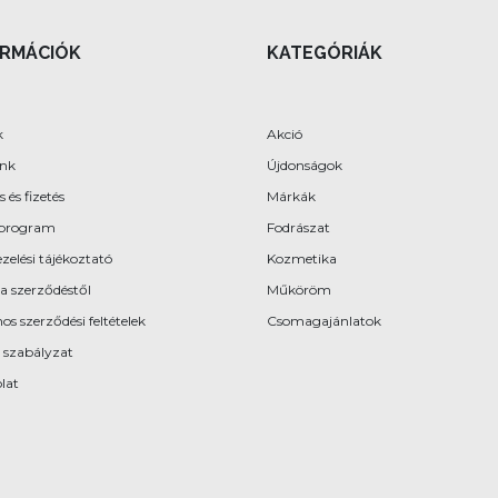
ORMÁCIÓK
KATEGÓRIÁK
k
Akció
ünk
Újdonságok
s és fizetés
Márkák
program
Fodrászat
zelési tájékoztató
Kozmetika
 a szerződéstől
Műköröm
os szerződési feltételek
Csomagajánlatok
 szabályzat
lat