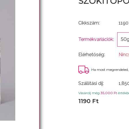
SZŐKÍTŐPO
Cikkszám:
1190
Termékvariációk:
50
Elérhetőség:
Ninc
Ha most megrendeled,
Szállítási díj:
1,85
Vásárolj még
35,000 Ft
értékbe
1190 Ft