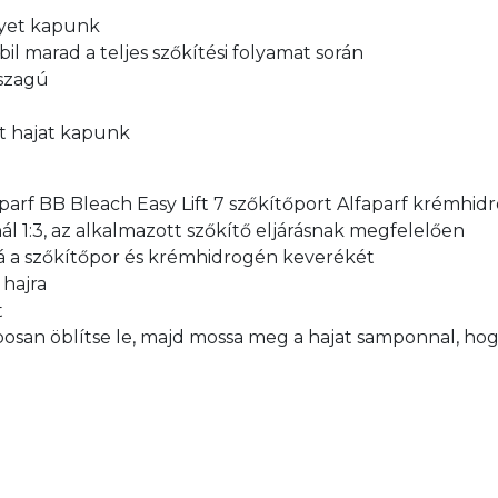
gyet kapunk
il marad a teljes szőkítési folyamat során
 szagú
lt hajat kapunk
arf BB Bleach Easy Lift 7 szőkítőport Alfaparf krémhid
ásnál 1:3, az alkalmazott szőkítő eljárásnak megfelelően
á a szőkítőpor és krémhidrogén keverékét
 hajra
t
aposan öblítse le, majd mossa meg a hajat samponnal, hog