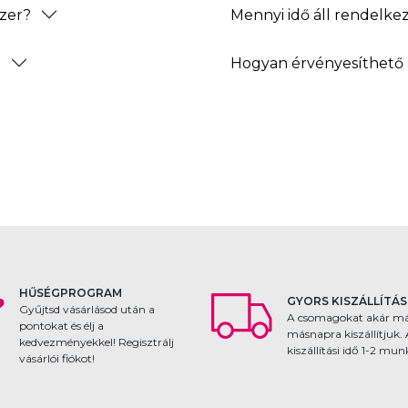
zer?
Mennyi idő áll rendelke
?
Hogyan érvényesíthető 
HŰSÉGPROGRAM
GYORS KISZÁLLÍTÁS
Gyűjtsd vásárlásod után a
A csomagokat akár m
pontokat és élj a
másnapra kiszállítjuk.
kedvezményekkel! Regisztrálj
kiszállítási idő 1-2 mu
vásárlói fiókot!