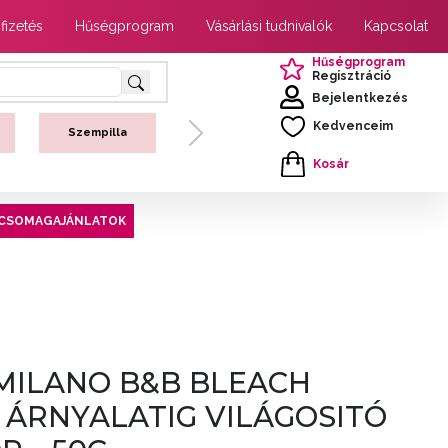
 fizetés
Hűségprogram
Vásárlási tudnivalók
Kapcsolat
Hűségprogram
Regisztráció
Bejelentkezés
Kedvenceim
Szempilla
Next
Kosár
CSOMAGAJÁNLATOK
MILANO B&B BLEACH
7 ÁRNYALATIG VILÁGOSITÓ