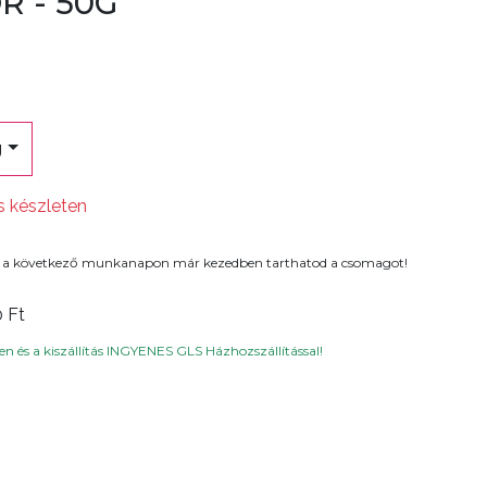
R - 50G
g
s készleten
 a következő munkanapon már kezedben tarthatod a csomagot!
0 Ft
n és a kiszállítás INGYENES GLS Házhozszállítással!