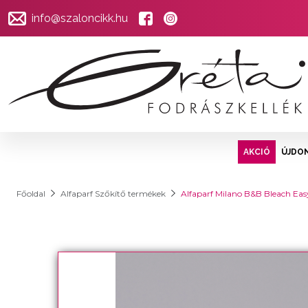
info@szaloncikk.hu
AKCIÓ
ÚJDO
Főoldal
Alfaparf Szőkítő termékek
Alfaparf Milano B&B Bleach Easy 