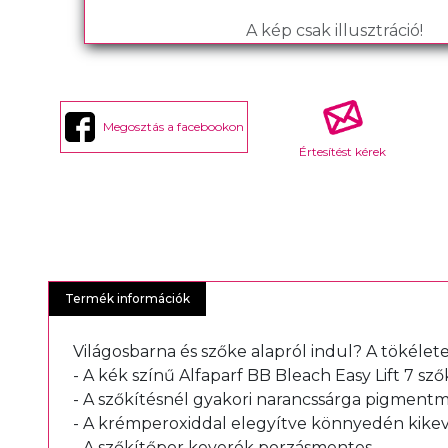
A kép csak illusztráció!
Megosztás a facebookon
Értesítést kérek
Termék információk
Világosbarna és szőke alapról indul? A tökélet
- A kék színű Alfaparf BB Bleach Easy Lift 7 
- A szőkítésnél gyakori narancssárga pigmentm
- A krémperoxiddal elegyítve könnyedén kike
- A szőkítőpor keverék porzásmentes