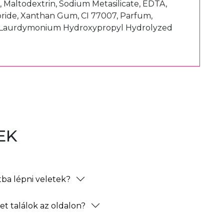
Maltodextrin, Sodium Metasilicate, EDTA,
oride, Xanthan Gum, CI 77007, Parfum,
, Laurdymonium Hydroxypropyl Hydrolyzed
EK
ba lépni veletek?
t találok az oldalon?