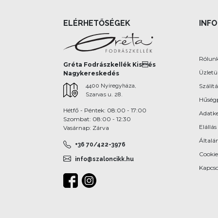
ELÉRHETŐSÉGEK
INF
Rólun
Gréta Fodrászkellék Kisés
Üzlet
Nagykereskedés
4400 Nyíregyháza,
Szálítá
Szarvas u. 28.
Hűség
Hétfő - Péntek: 08:00 - 17:00
Adatke
Szombat: 08:00 - 12:30
Elállás
Vasárnap: Zárva
Általán
+36 70/422-3976
Cookie
info@szaloncikk.hu
Kapcso