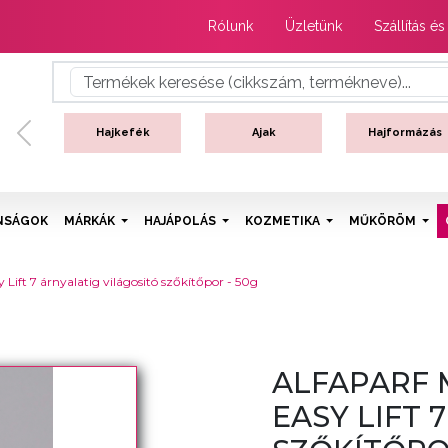
Rólunk
Üzletünk
Szállítás és
Hajkefék
Ajak
Hajformázás
Previous
NSÁGOK
MÁRKÁK
HAJÁPOLÁS
KOZMETIKA
MŰKÖRÖM
Lift 7 árnyalatig világositó szőkítőpor - 50g
ALFAPARF 
EASY LIFT 