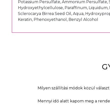
Potassium Persulfate, Ammonium Persulfate, S
Hydroxyethylcellulose, Paraffinum, Liquidum, 
Sclerocarya Birrea Seed Oil, Aqua, Hydroxy
Keratin, Phenoxyethanol, Benzyl Alcohol
G
Milyen szállítási módok közül válasz
Mennyi idő alatt kapom meg a rend