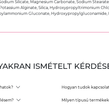
odium Silicate, Magnesium Carbonate, Sodium Stearate, 
Potassium Alginate, Silica, Hydroxypropyltrimonium Chl
propylammonium Gluconate, Hydroxypropylgluconamide
YAKRAN ISMÉTELT KÉRDÉS
thatok?
Hogyan tudok kapcsolat
elésem?
Milyen típusú termékeke