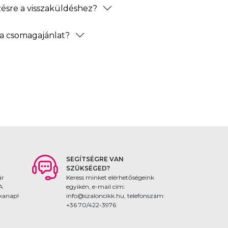
zésre a visszaküldéshez?
a csomagajánlat?
SEGÍTSÉGRE VAN
SZÜKSÉGED?
ár
Keress minket elérhetőségeink
 A
egyikén, e-mail cím:
nkanap!
info@szaloncikk.hu, telefonszám:
+36 70/422-3976