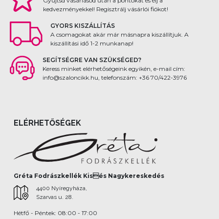
Gyűjtsd vásárlásod után a pontokat és élj a
kedvezményekkel! Regisztrálj vásárlói fiókot!
GYORS KISZÁLLÍTÁS
A csomagokat akár már másnapra kiszállítjuk. A
kiszállítási idő 1-2 munkanap!
SEGÍTSÉGRE VAN SZÜKSÉGED?
Keress minket elérhetőségeink egyikén, e-mail cím:
info@szaloncikk.hu, telefonszám: +36 70/422-3976
ELÉRHETŐSÉGEK
Gréta Fodrászkellék Kisés Nagykereskedés
4400 Nyíregyháza,
Szarvas u. 28.
Hétfő - Péntek: 08:00 - 17:00