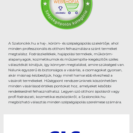
A Szaloncikk.hu a haj-, köröm- és szépségápolás szakértője, ahol
minden professzionális és otthoni felhasználásra szánt terméket
megtalálsz. Fodrászkellékek, hajápolási termékek, műköröm-
alapanyagok, kozmetikumok és műszempilla-kiegészítők széles
választékát kínáljuk, így könnyen megtalálod, amire szükséged van.
Nálunk egyszerű és biztonságos a vásárlás, a csomagokat gyorsan,
akár másnap kézbesítjük, hogy minél hamarabb élvezhesd a
vásárolt termékeket. Hűségpont rendszerünknek köszönhetően
minden vásárlásod értékes pontokat hoz, amelyeket későbbi
rendeléseidnél felhasználhatsz. Legyen szó otthoni ápolásról vagy
profi fodrászati, kozmetikai eszközökről, a Szaloncikk.hu
megbízható választás minden szépségápolás szerelmese számára.