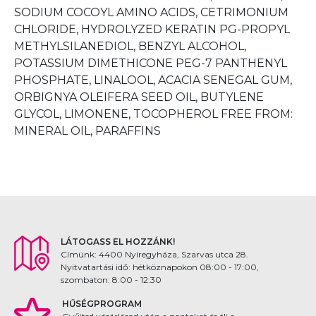
SODIUM COCOYL AMINO ACIDS, CETRIMONIUM
CHLORIDE, HYDROLYZED KERATIN PG-PROPYL
METHYLSILANEDIOL, BENZYL ALCOHOL,
POTASSIUM DIMETHICONE PEG-7 PANTHENYL
PHOSPHATE, LINALOOL, ACACIA SENEGAL GUM,
ORBIGNYA OLEIFERA SEED OIL, BUTYLENE
GLYCOL, LIMONENE, TOCOPHEROL FREE FROM:
MINERAL OIL, PARAFFINS
LÁTOGASS EL HOZZÁNK!
Címünk: 4400 Nyíregyháza, Szarvas utca 28.
Nyitvatartási idő: hétköznapokon 08:00 - 17:00,
szombaton: 8:00 - 12:30
HŰSÉGPROGRAM