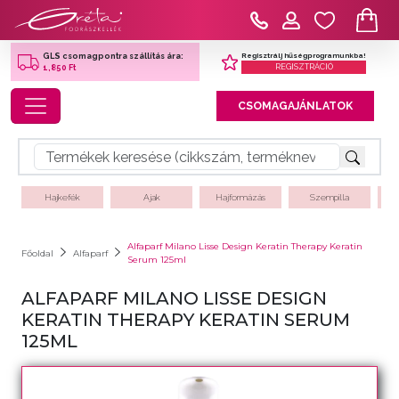
Regisztrálj hűségprogramunkba!
GLS csomagpontra szállítás ára:
REGISZTRÁCIÓ
1,850 Ft
Toggle navigation
CSOMAGAJÁNLATOK
Hajkefék
Ajak
Hajformázás
Szempilla
Alfaparf Milano Lisse Design Keratin Therapy Keratin
Főoldal
Alfaparf
Serum 125ml
ALFAPARF MILANO LISSE DESIGN
KERATIN THERAPY KERATIN SERUM
125ML