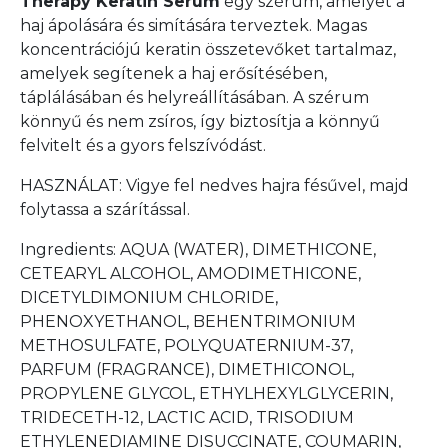
Therapy Keratin Serum
egy szérum, amelyet a
haj ápolására és simítására terveztek. Magas
koncentrációjú keratin összetevőket tartalmaz,
amelyek segítenek a haj erősítésében,
táplálásában és helyreállításában. A szérum
könnyű és nem zsíros, így biztosítja a könnyű
felvitelt és a gyors felszívódást.
HASZNÁLAT: Vigye fel nedves hajra fésűvel, majd
folytassa a szárítással.
Ingredients: AQUA (WATER), DIMETHICONE,
CETEARYL ALCOHOL, AMODIMETHICONE,
DICETYLDIMONIUM CHLORIDE,
PHENOXYETHANOL, BEHENTRIMONIUM
METHOSULFATE, POLYQUATERNIUM-37,
PARFUM (FRAGRANCE), DIMETHICONOL,
PROPYLENE GLYCOL, ETHYLHEXYLGLYCERIN,
TRIDECETH-12, LACTIC ACID, TRISODIUM
ETHYLENEDIAMINE DISUCCINATE, COUMARIN,