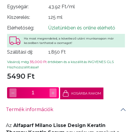
Egységár:
43.92 Ft/ml
Kiszerelés:
125 ml
Elérhetőség:
Üzletünkben és online elérhető
Ha most megrendeled, a következő utáni munkanapon már
kezedben tarthatod a csomagot!
Szállítási díj:
1,850 Ft
Vásárolj még
35,000 Ft
értékben és a kiszállítás INGYENES GLS
Házhozszállítással!
5490 Ft
−
+
1
KOSÁRBA RAKOM
Termék információk
Az
Alfaparf Milano Lisse Design Keratin