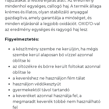
hajszálakat a festési eljárás alatt. Az eredmény
mindenhol egységes, csillogó haj. A termék állaga
krémes és illatos, olyan stabilizáló anyaggal
gazdagítva, amely garantálja a minőséget, és
minden eljárásnál a legjobb oxidációt. OXID’O-val
az eredmény egységes és ragyogó haj lesz.
Figyelmeztetés:
a készítmény szembe ne kerüljön, ha mégis
szembe kerül alaposan bő vízzel azonnal
öblítse ki
az öltözékre és bőrre került foltokat azonnal
öblítse le
a keveréshez ne használjon fém tálat
használjon védőkesztyűt
gyermekektől távol tartandó
a keveréket azonnal használja fel, a
megmaradt keverék többé nem használható
fel