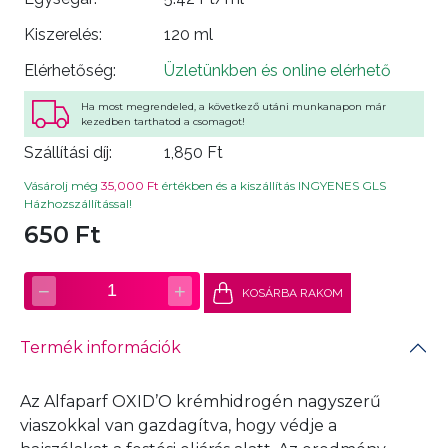
Kiszerelés:
120 ml
Elérhetőség:
Üzletünkben és online elérhető
Ha most megrendeled, a következő utáni munkanapon már
kezedben tarthatod a csomagot!
Szállítási díj:
1,850 Ft
Vásárolj még
35,000 Ft
értékben és a kiszállítás INGYENES GLS
Házhozszállítással!
650 Ft
−
+
1
KOSÁRBA RAKOM
Termék információk
Az Alfaparf OXID’O krémhidrogén nagyszerű
viaszokkal van gazdagítva, hogy védje a