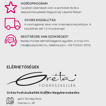
HŰSÉGPROGRAM
Gyűjtsd vásárlásod után a pontokat és élj a
kedvezményekkel! Regisztrálj vásárlói fiókot!
GYORS KISZÁLLÍTÁS
A csomagokat akár már másnapra kiszállítjuk. A
kiszállítási idő 1-2 munkanap!
SEGÍTSÉGRE VAN SZÜKSÉGED?
Keress minket elérhetőségeink egyikén, e-mail cím:
info@szaloncikk.hu, telefonszám: +36 70/422-3976
ELÉRHETŐSÉGEK
Gréta Fodrászkellék Kisés Nagykereskedés
4400 Nyíregyháza,
Szarvas u. 28.