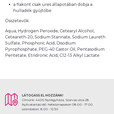
a flakont csak üres állapotában dobja a
hulladék gyűjtőbe
Összetevők:
Aqua, Hydrogen Peroxide, Cetearyl Alcohol,
Ceteareth-20, Sodium Stannate, Sodium Laureth
Sulfate, Phosphoric Acid, Disodium
Pyrophosphate, PEG-40 Castor Oil, Pentasodium
Pentetate, Etridronic Acid, C12-13 Alkyl Lactate
LÁTOGASS EL HOZZÁNK!
Címünk: 4400 Nyíregyháza, Szarvas utca 28.
Nyitvatartási idő: hétköznapokon 08:00 - 17:00,
szombaton: 8:00 - 12:30