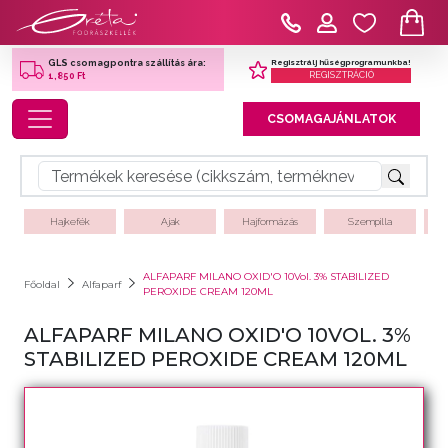
Regisztrálj hűségprogramunkba!
GLS csomagpontra szállítás ára:
REGISZTRÁCIÓ
1,850 Ft
Toggle navigation
CSOMAGAJÁNLATOK
Hajkefék
Ajak
Hajformázás
Szempilla
ALFAPARF MILANO OXID'O 10Vol. 3% STABILIZED
Főoldal
Alfaparf
PEROXIDE CREAM 120ML
ALFAPARF MILANO OXID'O 10VOL. 3%
STABILIZED PEROXIDE CREAM 120ML