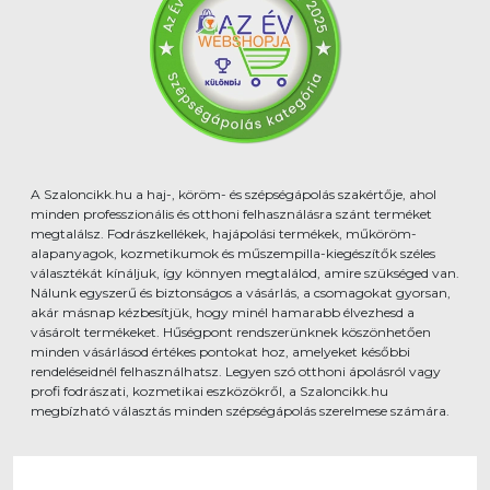
A Szaloncikk.hu a haj-, köröm- és szépségápolás szakértője, ahol
minden professzionális és otthoni felhasználásra szánt terméket
megtalálsz. Fodrászkellékek, hajápolási termékek, műköröm-
alapanyagok, kozmetikumok és műszempilla-kiegészítők széles
választékát kínáljuk, így könnyen megtalálod, amire szükséged van.
Nálunk egyszerű és biztonságos a vásárlás, a csomagokat gyorsan,
akár másnap kézbesítjük, hogy minél hamarabb élvezhesd a
vásárolt termékeket. Hűségpont rendszerünknek köszönhetően
minden vásárlásod értékes pontokat hoz, amelyeket későbbi
rendeléseidnél felhasználhatsz. Legyen szó otthoni ápolásról vagy
profi fodrászati, kozmetikai eszközökről, a Szaloncikk.hu
megbízható választás minden szépségápolás szerelmese számára.