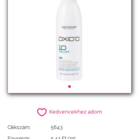
Kedvencekhez adom
Cikkszám:
5643
Egységár:
5.42 Ft/ml