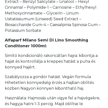
Extract – Benzyl Salicylate – Linalool – Hexyl
Cinnamal – Polyimide-1 – Carnosine – Ethylhexyl
Methoxycinnamate – Glycerin – Linum
Usitatissiumum (Linseed) Seed Extract –
Biosaccharide Gum-4 – Caesalpinia Spinosa Gum –
Potassium Sorbate
Alfaparf Milano Semi Di Lino Smoothing
Conditioner 1000ml:
Simító kondicionáló rakoncátlan hajra: kibontja a
hajat és kontrollálja a kreppes hatást a puha és
könnyed hajért.
Szabályozza a göndör hatást. Vegán formula
Hihetetlen könnyedség érzés a hajban öblítés
közben Nagyon könnyen kibontható haj.
Használata: Hajmosás után vigye fel a hajvégekre,
és hagyja hatni 1-3 percig. Majd öblítse le.