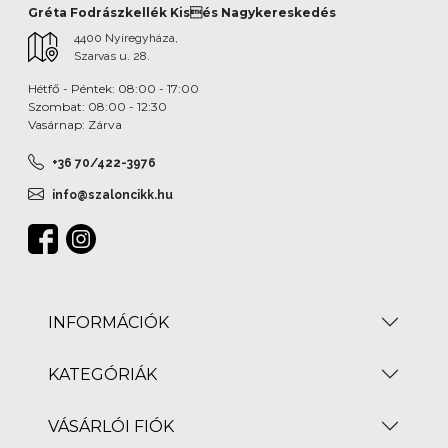
Gréta Fodrászkellék Kisés Nagykereskedés
4400 Nyíregyháza,
Szarvas u. 28.
Hétfő - Péntek: 08:00 - 17:00
Szombat: 08:00 - 12:30
Vasárnap: Zárva
+36 70/422-3976
info@szaloncikk.hu
INFORMÁCIÓK
KATEGÓRIÁK
VÁSÁRLÓI FIÓK