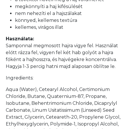
megkönnyíti a haj kifésülését
nem nehezíti el a hajszálakat
könnyed, kellemes textúra
kellemes, virágos illat
Használata:
Samponnal megmosott hajra vigye fel. Használat
előtt rázza fel, vigyen fel két hab golyót a hajra
főként a hajhosszra, és hajvégekre koncentrálva.
Hagyja 1-3 percig hatni majd alaposan öblítse le.
Ingredients:
Aqua (Water), Cetearyl Alcohol, Certimonium
Chloride, Butane, Quaternium-87, Propane,
Isobutane, Behentrimonium Chloride, Dicaprylyl
Carbonate, Linum Usitatissimum (Linseed) Seed
Extract, Glycerin, Ceteareth-20, Propylene Glycol,
Ethylhexyglycerin, Polymide-1, Isopropyl Alcohol,