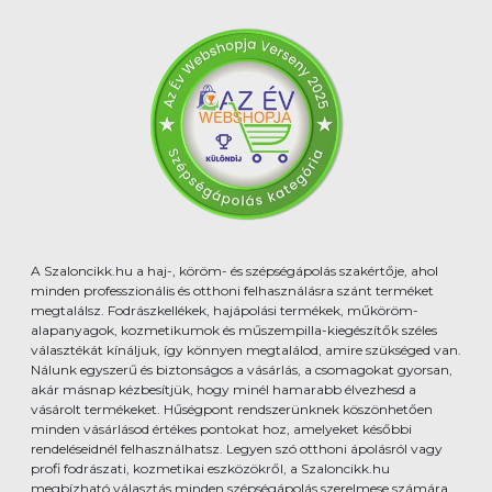
A Szaloncikk.hu a haj-, köröm- és szépségápolás szakértője, ahol
minden professzionális és otthoni felhasználásra szánt terméket
megtalálsz. Fodrászkellékek, hajápolási termékek, műköröm-
alapanyagok, kozmetikumok és műszempilla-kiegészítők széles
választékát kínáljuk, így könnyen megtalálod, amire szükséged van.
Nálunk egyszerű és biztonságos a vásárlás, a csomagokat gyorsan,
akár másnap kézbesítjük, hogy minél hamarabb élvezhesd a
vásárolt termékeket. Hűségpont rendszerünknek köszönhetően
minden vásárlásod értékes pontokat hoz, amelyeket későbbi
rendeléseidnél felhasználhatsz. Legyen szó otthoni ápolásról vagy
profi fodrászati, kozmetikai eszközökről, a Szaloncikk.hu
megbízható választás minden szépségápolás szerelmese számára.