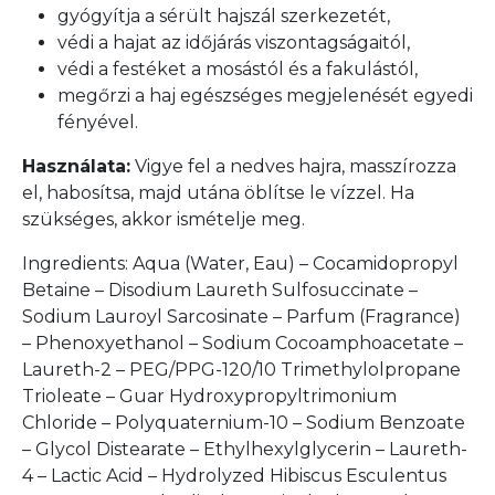
gyógyítja a sérült hajszál szerkezetét,
védi a hajat az időjárás viszontagságaitól,
védi a festéket a mosástól és a fakulástól,
megőrzi a haj egészséges megjelenését egyedi
fényével.
Használata:
Vigye fel a nedves hajra, masszírozza
el, habosítsa, majd utána öblítse le vízzel. Ha
szükséges, akkor ismételje meg.
Ingredients: Aqua (Water, Eau) – Cocamidopropyl
Betaine – Disodium Laureth Sulfosuccinate –
Sodium Lauroyl Sarcosinate – Parfum (Fragrance)
– Phenoxyethanol – Sodium Cocoamphoacetate –
Laureth-2 – PEG/PPG-120/10 Trimethylolpropane
Trioleate – Guar Hydroxypropyltrimonium
Chloride – Polyquaternium-10 – Sodium Benzoate
– Glycol Distearate – Ethylhexylglycerin – Laureth-
4 – Lactic Acid – Hydrolyzed Hibiscus Esculentus