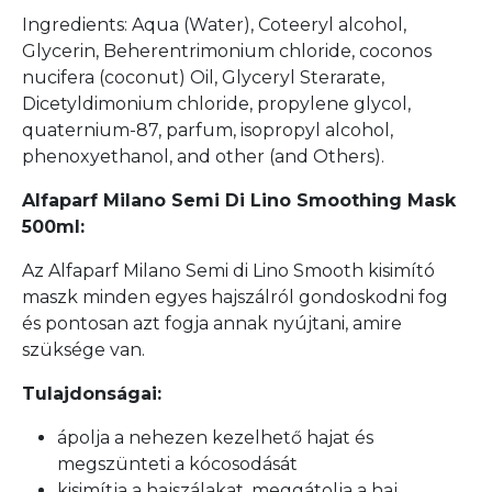
Ingredients: Aqua (Water), Coteeryl alcohol,
Glycerin, Beherentrimonium chloride, coconos
nucifera (coconut) Oil, Glyceryl Sterarate,
Dicetyldimonium chloride, propylene glycol,
quaternium-87, parfum, isopropyl alcohol,
phenoxyethanol, and other (and Others).
Alfaparf Milano Semi Di Lino Smoothing Mask
500ml:
Az Alfaparf Milano Semi di Lino Smooth kisimító
maszk minden egyes hajszálról gondoskodni fog
és pontosan azt fogja annak nyújtani, amire
szüksége van.
Tulajdonságai:
ápolja a nehezen kezelhető hajat és
megszünteti a kócosodását
kisimítja a hajszálakat, meggátolja a haj