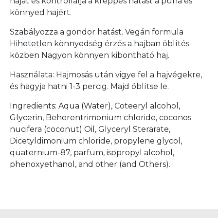
hajat és kontrollálja a kreppes hatást a puha és
könnyed hajért.
Szabályozza a göndör hatást. Vegán formula
Hihetetlen könnyedség érzés a hajban öblítés
közben Nagyon könnyen kibontható haj.
Használata: Hajmosás után vigye fel a hajvégekre,
és hagyja hatni 1-3 percig. Majd öblítse le.
Ingredients: Aqua (Water), Coteeryl alcohol,
Glycerin, Beherentrimonium chloride, coconos
nucifera (coconut) Oil, Glyceryl Sterarate,
Dicetyldimonium chloride, propylene glycol,
quaternium-87, parfum, isopropyl alcohol,
phenoxyethanol, and other (and Others).