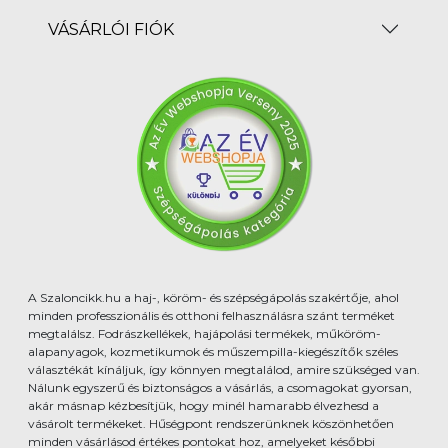
VÁSÁRLÓI FIÓK
A Szaloncikk.hu a haj-, köröm- és szépségápolás szakértője, ahol
minden professzionális és otthoni felhasználásra szánt terméket
megtalálsz. Fodrászkellékek, hajápolási termékek, műköröm-
alapanyagok, kozmetikumok és műszempilla-kiegészítők széles
választékát kínáljuk, így könnyen megtalálod, amire szükséged van.
Nálunk egyszerű és biztonságos a vásárlás, a csomagokat gyorsan,
akár másnap kézbesítjük, hogy minél hamarabb élvezhesd a
vásárolt termékeket. Hűségpont rendszerünknek köszönhetően
minden vásárlásod értékes pontokat hoz, amelyeket későbbi