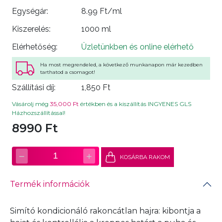
Egységár:
8.99 Ft/ml
Kiszerelés:
1000 ml
Elérhetőség:
Üzletünkben és online elérhető
Ha most megrendeled, a következő munkanapon már kezedben
tarthatod a csomagot!
Szállítási díj:
1,850 Ft
Vásárolj még
35,000 Ft
értékben és a kiszállítás INGYENES GLS
Házhozszállítással!
8990 Ft
−
+
1
KOSÁRBA RAKOM
Termék információk
Simító kondicionáló rakoncátlan hajra: kibontja a