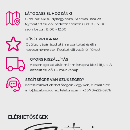
LÁTOGASS EL HOZZÁNK!
Címünk: 4400 Nyíregyháza, Szarvas utca 28.
Nyitvatartási idő: hétköznapokon 08:00 - 17:00,
szombaton: 8:00 - 12:30
HŰSÉGPROGRAM
Gyűjtsd vásárlásod után a pontokat és élj a
kedvezményekkel! Regisztrálj vásárlói fiókot!
GYORS KISZÁLLÍTÁS
A csomagokat akár már másnapra kiszállítjuk. A
kiszállítási idő 1-2 munkanap!
SEGÍTSÉGRE VAN SZÜKSÉGED?
Keress minket elérhetőségeink egyikén, e-mail cím:
info@szaloncikk.hu, telefonszám: +36 70/422-3976
ELÉRHETŐSÉGEK