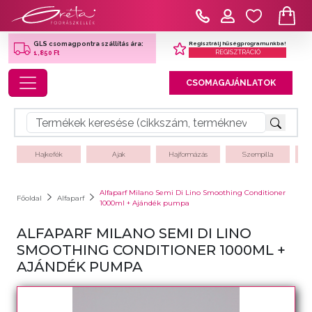
Regisztrálj hűségprogramunkba!
GLS csomagpontra szállítás ára:
REGISZTRÁCIÓ
1,850 Ft
Toggle navigation
CSOMAGAJÁNLATOK
Hajkefék
Ajak
Hajformázás
Szempilla
Alfaparf Milano Semi Di Lino Smoothing Conditioner
Főoldal
Alfaparf
1000ml + Ajándék pumpa
ALFAPARF MILANO SEMI DI LINO
SMOOTHING CONDITIONER 1000ML +
AJÁNDÉK PUMPA