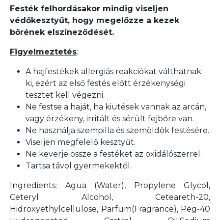
Festék felhordásakor mindig viseljen
védőkesztyűt, hogy megelőzze a kezek
bőrének elszíneződését.
Figyelmeztetés
:
A hajfestékek allergiás reakciókat válthatnak
ki, ezért az első festés előtt érzékenységi
tesztet kell végezni.
Ne festse a haját, ha kiütések vannak az arcán,
vagy érzékeny, irritált és sérült fejbőre van.
Ne használja szempilla és szemöldök festésére.
Viseljen megfelelő kesztyűt.
Ne keverje össze a festéket az oxidálószerrel.
Tartsa távol gyermekektől.
Ingredients: Agua (Water), Propylene Glycol,
Ceteryl Alcohol, Ceteareth-20,
Hidroxyethylcellulose, Parfum(Fragrance), Peg-40