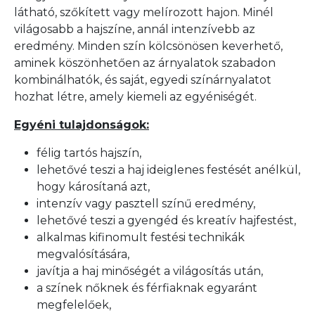
látható, szőkített vagy melírozott hajon. Minél
világosabb a hajszíne, annál intenzívebb az
eredmény. Minden szín kölcsönösen keverhető,
aminek köszönhetően az árnyalatok szabadon
kombinálhatók, és saját, egyedi színárnyalatot
hozhat létre, amely kiemeli az egyéniségét.
Egyéni tulajdonságok:
félig tartós hajszín,
lehetővé teszi a haj ideiglenes festését anélkül,
hogy károsítaná azt,
intenzív vagy pasztell színű eredmény,
lehetővé teszi a gyengéd és kreatív hajfestést,
alkalmas kifinomult festési technikák
megvalósítására,
javítja a haj minőségét a világosítás után,
a színek nőknek és férfiaknak egyaránt
megfelelőek,