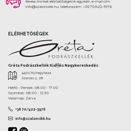
Keress minket elérhetőségeink egyikén, e-mail cím:
info@szaloncikk.hu, telefonszám: +36 70/422-3976
ELÉRHETŐSÉGEK
Gréta Fodrászkellék Kisés Nagykereskedés
4400 Nyíregyháza,
Szarvas u. 28.
Hétfő - Péntek: 08:00 - 17:00
Szombat: 08:00 - 12:30
Vasárnap: Zárva
+36 70/422-3976
info@szaloncikk.hu