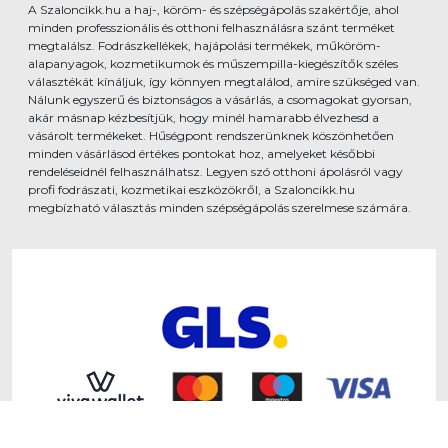
A Szaloncikk.hu a haj-, köröm- és szépségápolás szakértője, ahol
minden professzionális és otthoni felhasználásra szánt terméket
megtalálsz. Fodrászkellékek, hajápolási termékek, műköröm-
alapanyagok, kozmetikumok és műszempilla-kiegészítők széles
választékát kínáljuk, így könnyen megtalálod, amire szükséged van.
Nálunk egyszerű és biztonságos a vásárlás, a csomagokat gyorsan,
akár másnap kézbesítjük, hogy minél hamarabb élvezhesd a
vásárolt termékeket. Hűségpont rendszerünknek köszönhetően
minden vásárlásod értékes pontokat hoz, amelyeket későbbi
rendeléseidnél felhasználhatsz. Legyen szó otthoni ápolásról vagy
profi fodrászati, kozmetikai eszközökről, a Szaloncikk.hu
megbízható választás minden szépségápolás szerelmese számára.