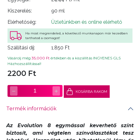
Kiszerelés:
90 ml
Elérhetőség:
Üzletünkben és online elérhető
Ha most megrendeled, a következő munkanapon már kezedben
tarthatod a csomagot!
Szállítási díj:
1,850 Ft
Vásárolj még
35,000 Ft
értékben és a kiszállítás INGYENES GLS
Házhozszállítással!
2200 Ft
−
+
1
KOSÁRBA RAKOM
Termék információk
Az Evolution 8 egymással keverhető színt
biztosít, ami végtelen színválasztékot tesz