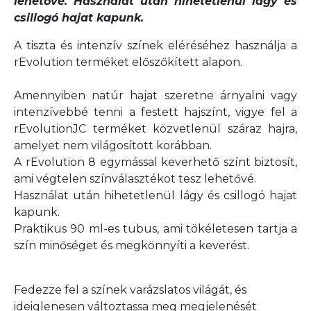
lehetővé. Használat után hihetetlenül lágy és
csillogó hajat kapunk.
A tiszta és intenzív színek eléréséhez használja a
rEvolution terméket előszőkített alapon.
Amennyiben natúr hajat szeretne árnyalni vagy
intenzívebbé tenni a festett hajszínt, vigye fel a
rEvolutionJC terméket közvetlenül száraz hajra,
amelyet nem világosított korábban.
A rEvolution 8 egymással keverhető színt biztosít,
ami végtelen színválasztékot tesz lehetővé.
Használat után hihetetlenül lágy és csillogó hajat
kapunk.
Praktikus 90 ml-es tubus, ami tökéletesen tartja a
szín minőséget és megkönnyíti a keverést.
Fedezze fel a színek varázslatos világát, és
ideiglenesen változtassa meg megjelenését