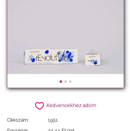
Kedvencekhez adom
Cikkszám:
1951
Egységár:
24.44 Ft/ml