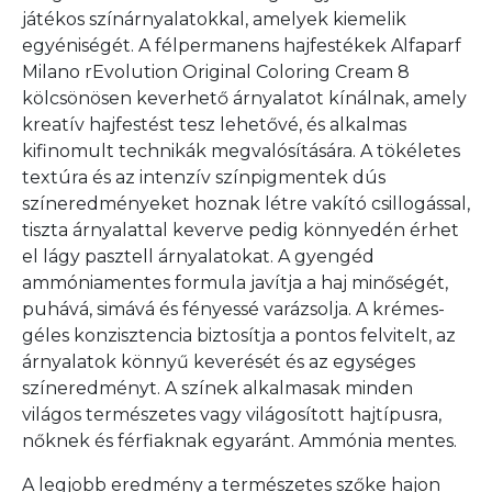
játékos színárnyalatokkal, amelyek kiemelik
egyéniségét. A félpermanens hajfestékek Alfaparf
Milano rEvolution Original Coloring Cream 8
kölcsönösen keverhető árnyalatot kínálnak, amely
kreatív hajfestést tesz lehetővé, és alkalmas
kifinomult technikák megvalósítására. A tökéletes
textúra és az intenzív színpigmentek dús
színeredményeket hoznak létre vakító csillogással,
tiszta árnyalattal keverve pedig könnyedén érhet
el lágy pasztell árnyalatokat. A gyengéd
ammóniamentes formula javítja a haj minőségét,
puhává, simává és fényessé varázsolja. A krémes-
géles konzisztencia biztosítja a pontos felvitelt, az
árnyalatok könnyű keverését és az egységes
színeredményt. A színek alkalmasak minden
világos természetes vagy világosított hajtípusra,
nőknek és férfiaknak egyaránt. Ammónia mentes.
A legjobb eredmény a természetes szőke hajon