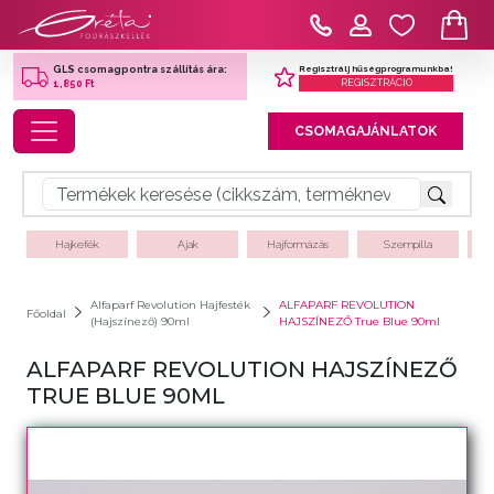
Regisztrálj hűségprogramunkba!
GLS csomagpontra szállítás ára:
REGISZTRÁCIÓ
1,850 Ft
Toggle navigation
CSOMAGAJÁNLATOK
Hajkefék
Ajak
Hajformázás
Szempilla
Alfaparf Revolution Hajfesték
ALFAPARF REVOLUTION
Főoldal
(Hajszínező) 90ml
HAJSZÍNEZŐ True Blue 90ml
ALFAPARF REVOLUTION HAJSZÍNEZŐ
TRUE BLUE 90ML