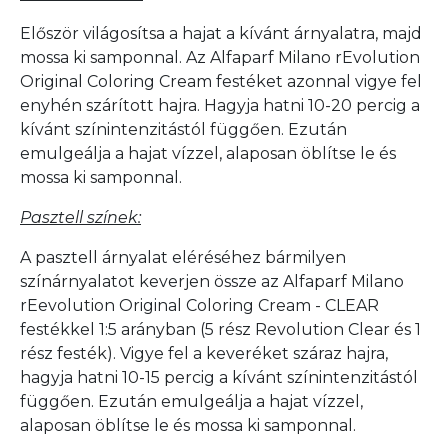
Először világosítsa a hajat a kívánt árnyalatra, majd
mossa ki samponnal. Az Alfaparf Milano rEvolution
Original Coloring Cream festéket azonnal vigye fel
enyhén szárított hajra. Hagyja hatni 10-20 percig a
kívánt színintenzitástól függően. Ezután
emulgeálja a hajat vízzel, alaposan öblítse le és
mossa ki samponnal.
Pasztell színek:
A pasztell árnyalat eléréséhez bármilyen
színárnyalatot keverjen össze az Alfaparf Milano
rEevolution Original Coloring Cream - CLEAR
festékkel 1:5 arányban (5 rész Revolution Clear és 1
rész festék). Vigye fel a keveréket száraz hajra,
hagyja hatni 10-15 percig a kívánt színintenzitástól
függően. Ezután emulgeálja a hajat vízzel,
alaposan öblítse le és mossa ki samponnal.