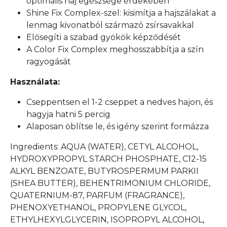
optimális haj egészsége érdekében
Shine Fix Complex-szel: kisimítja a hajszálakat a
lenmag kivonatból származó zsírsavakkal
Elősegíti a szabad gyökök képződését
A Color Fix Complex meghosszabbítja a szín
ragyogását
Használata:
Cseppentsen el 1-2 cseppet a nedves hajon, és
hagyja hatni 5 percig
Alaposan öblítse le, és igény szerint formázza
Ingredients: AQUA (WATER), CETYL ALCOHOL,
HYDROXYPROPYL STARCH PHOSPHATE, C12-15
ALKYL BENZOATE, BUTYROSPERMUM PARKII
(SHEA BUTTER), BEHENTRIMONIUM CHLORIDE,
QUATERNIUM-87, PARFUM (FRAGRANCE),
PHENOXYETHANOL, PROPYLENE GLYCOL,
ETHYLHEXYLGLYCERIN, ISOPROPYL ALCOHOL,