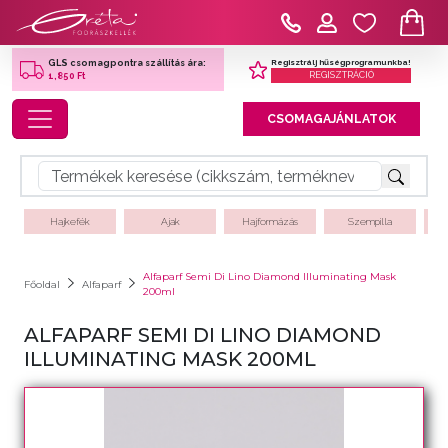
Regisztrálj hűségprogramunkba!
GLS csomagpontra szállítás ára:
REGISZTRÁCIÓ
1,850 Ft
Toggle navigation
CSOMAGAJÁNLATOK
Hajkefék
Ajak
Hajformázás
Szempilla
Alfaparf Semi Di Lino Diamond Illuminating Mask
Főoldal
Alfaparf
200ml
ALFAPARF SEMI DI LINO DIAMOND
ILLUMINATING MASK 200ML