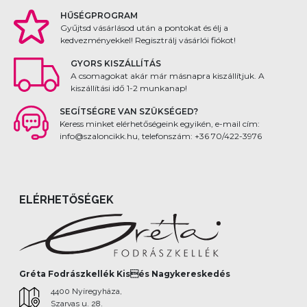
HŰSÉGPROGRAM
Gyűjtsd vásárlásod után a pontokat és élj a
kedvezményekkel! Regisztrálj vásárlói fiókot!
GYORS KISZÁLLÍTÁS
A csomagokat akár már másnapra kiszállítjuk. A
kiszállítási idő 1-2 munkanap!
SEGÍTSÉGRE VAN SZÜKSÉGED?
Keress minket elérhetőségeink egyikén, e-mail cím:
info@szaloncikk.hu, telefonszám: +36 70/422-3976
ELÉRHETŐSÉGEK
Gréta Fodrászkellék Kisés Nagykereskedés
4400 Nyíregyháza,
Szarvas u. 28.