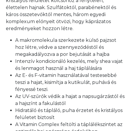
kristályos felületet kölcsönöz a fénytelen,
élettelen hajnak. Szulfátoktól, parabénektől és
káros összetevőktől mentes, három egyedi
komplexum előnyeit ötvözi, hogy káprázatos
eredményeket hozzon létre.
A makromolekula szerkezete külső pajzsot
hoz létre, védve a szennyeződéstől és
megakadályozva a por bejutását a hajba
Intenzív kondicionáló kezelés, mely shea vajat
és lenmagot használ a haj táplálására
Az E- és F-vitamin használatával testesebbé
teszi a hajat, kisimítja a kutikulát, puhává és
fényessé teszi.
Az UV-szűrők védik a hajat a napsugárzástól és
a hajszínt a fakulástól
Hidratáló és tápláló, puha érzetet és kristályos
felületet biztosít
A Vitamin Complex feltölti a táplálékszintet az