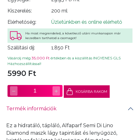
Kiszerelés:
200 ml
Elérhetőség:
Üzletünkben és online elérhető
Ha most megrendeled, a következő utáni munkanapon már
kezedben tarthatod a csomagot!
Szállítási díj:
1,850 Ft
Vásárolj még
35,000 Ft
értékben és a kiszállítás INGYENES GLS
Házhozszállítással!
5990 Ft
−
+
1
KOSÁRBA RAKOM
Termék információk
Ez a hidratáló, tápláló, Alfaparf Semi Di Lino
Diamond maszk lágy tapintást és lenyűgöző,