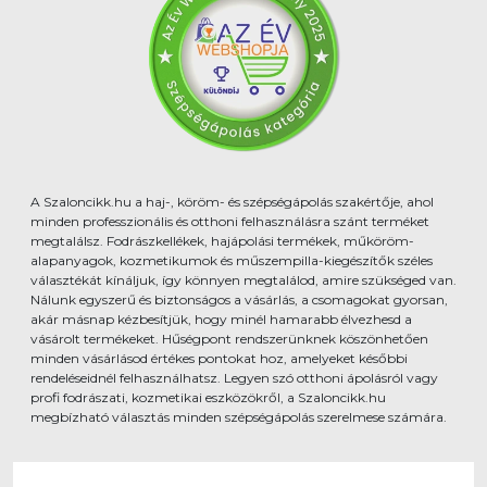
A Szaloncikk.hu a haj-, köröm- és szépségápolás szakértője, ahol
minden professzionális és otthoni felhasználásra szánt terméket
megtalálsz. Fodrászkellékek, hajápolási termékek, műköröm-
alapanyagok, kozmetikumok és műszempilla-kiegészítők széles
választékát kínáljuk, így könnyen megtalálod, amire szükséged van.
Nálunk egyszerű és biztonságos a vásárlás, a csomagokat gyorsan,
akár másnap kézbesítjük, hogy minél hamarabb élvezhesd a
vásárolt termékeket. Hűségpont rendszerünknek köszönhetően
minden vásárlásod értékes pontokat hoz, amelyeket későbbi
rendeléseidnél felhasználhatsz. Legyen szó otthoni ápolásról vagy
profi fodrászati, kozmetikai eszközökről, a Szaloncikk.hu
megbízható választás minden szépségápolás szerelmese számára.