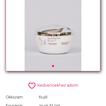
Kedvencekhez adom
Cikkszám:
6148
Egységár:
29.95 Ft/ml