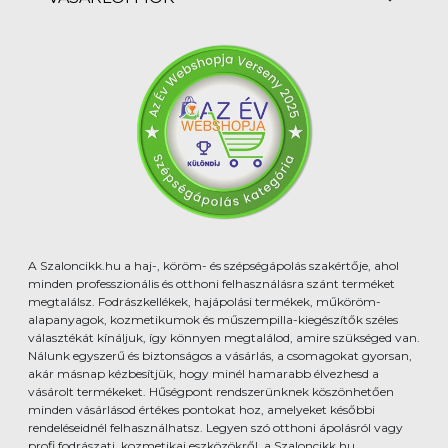
A Szaloncikk.hu a haj-, köröm- és szépségápolás szakértője, ahol
minden professzionális és otthoni felhasználásra szánt terméket
megtalálsz. Fodrászkellékek, hajápolási termékek, műköröm-
alapanyagok, kozmetikumok és műszempilla-kiegészítők széles
választékát kínáljuk, így könnyen megtalálod, amire szükséged van.
Nálunk egyszerű és biztonságos a vásárlás, a csomagokat gyorsan,
akár másnap kézbesítjük, hogy minél hamarabb élvezhesd a
vásárolt termékeket. Hűségpont rendszerünknek köszönhetően
minden vásárlásod értékes pontokat hoz, amelyeket későbbi
rendeléseidnél felhasználhatsz. Legyen szó otthoni ápolásról vagy
profi fodrászati, kozmetikai eszközökről, a Szaloncikk.hu