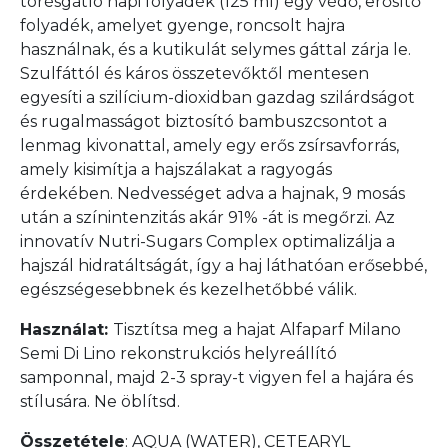
törésgátló napi folyadék (125 ml) egy védő, erősítő
folyadék, amelyet gyenge, roncsolt hajra
használnak, és a kutikulát selymes gáttal zárja le.
Szulfáttól és káros összetevőktől mentesen
egyesíti a szilícium-dioxidban gazdag szilárdságot
és rugalmasságot biztosító bambuszcsontot a
lenmag kivonattal, amely egy erős zsírsavforrás,
amely kisimítja a hajszálakat a ragyogás
érdekében. Nedvességet adva a hajnak, 9 mosás
után a színintenzitás akár 91% -át is megőrzi. Az
innovatív Nutri-Sugars Complex optimalizálja a
hajszál hidratáltságát, így a haj láthatóan erősebbé,
egészségesebbnek és kezelhetőbbé válik.
Használat:
Tisztítsa meg a hajat Alfaparf Milano
Semi Di Lino rekonstrukciós helyreállító
samponnal, majd 2-3 spray-t vigyen fel a hajára és
stílusára. Ne öblítsd.
Összetétele
: AQUA (WATER), CETEARYL