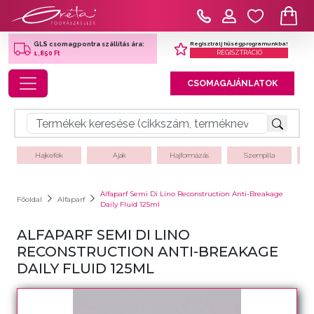
Regisztrálj hűségprogramunkba!
GLS csomagpontra szállítás ára:
REGISZTRÁCIÓ
1,850 Ft
Toggle navigation
CSOMAGAJÁNLATOK
Hajkefék
Ajak
Hajformázás
Szempilla
Alfaparf Semi Di Lino Reconstruction Anti-Breakage
Főoldal
Alfaparf
Daily Fluid 125ml
ALFAPARF SEMI DI LINO
RECONSTRUCTION ANTI-BREAKAGE
DAILY FLUID 125ML