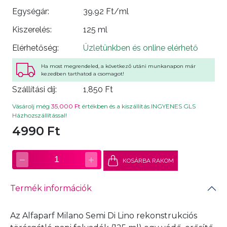
Egységár:
39.92 Ft/ml
Kiszerelés:
125 ml
Elérhetőség:
Üzletünkben és online elérhető
Ha most megrendeled, a következő utáni munkanapon már
kezedben tarthatod a csomagot!
Szállítási díj:
1,850 Ft
Vásárolj még
35,000 Ft
értékben és a kiszállítás INGYENES GLS
Házhozszállítással!
4990 Ft
−
+
1
KOSÁRBA RAKOM
Termék információk
Az Alfaparf Milano Semi Di Lino rekonstrukciós