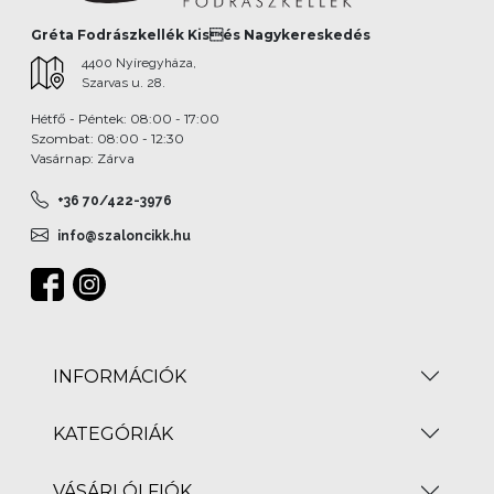
Gréta Fodrászkellék Kisés Nagykereskedés
4400 Nyíregyháza,
Szarvas u. 28.
Hétfő - Péntek: 08:00 - 17:00
Szombat: 08:00 - 12:30
Vasárnap: Zárva
+36 70/422-3976
info@szaloncikk.hu
INFORMÁCIÓK
KATEGÓRIÁK
VÁSÁRLÓI FIÓK