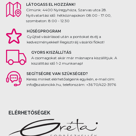
LÁTOGASS EL HOZZÁNK!
Címünk: 4400 Nyíregyháza, Szarvas utca 28.
Nyitvatartási idő: hétköznapokon 08:00 - 17:00,
szombaton: 8:00 - 12:30
HŰSÉGPROGRAM
Gyűjtsd vásárlásod után a pontokat és élj a
kedvezményekkel! Regisztrálj vásárlói fiókot!
GYORS KISZÁLLÍTÁS
A csomagokat akár már másnapra kiszállítjuk. A
kiszállítási idő 1-2 munkanap!
SEGÍTSÉGRE VAN SZÜKSÉGED?
Keress minket elérhetőségeink egyikén, e-mail cím:
info@szaloncikk.hu, telefonszám: +36 70/422-3976
ELÉRHETŐSÉGEK