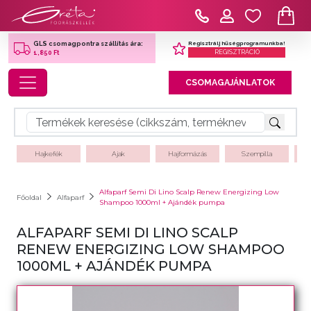
Regisztrálj hűségprogramunkba!
GLS csomagpontra szállítás ára:
REGISZTRÁCIÓ
1,850 Ft
Toggle navigation
CSOMAGAJÁNLATOK
Hajkefék
Ajak
Hajformázás
Szempilla
Alfaparf Semi Di Lino Scalp Renew Energizing Low
Főoldal
Alfaparf
Shampoo 1000ml + Ajándék pumpa
ALFAPARF SEMI DI LINO SCALP
RENEW ENERGIZING LOW SHAMPOO
1000ML + AJÁNDÉK PUMPA