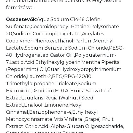
ampulla tartalmát és ne öblítsük le. Folytassuk a
formázással.
Összetevők
:Aqua,Sodium C14-16 Olefin
Sulfonate,Cocamidopropyl Betaine,Polysorbate
20,Sodium Cocoamphoacetate ,Acrylates
Copolymer,Phenoxyethanol,Parfum,Menthyl
Lactate,Sodium Benzoate,Sodium Chloride,PESG-
40 Hydrogenated Castor Oil ,Polyquaternium-
7,Lactic Acid,Ethylhexylglycerin,Mentha Piperita
(Peppermint) Oil,Guar Hydroxypropyltrimonium
Chloride,Laureth-2,PEG/PPG-120/10
Trimethylolpropane Trioleate,Sodium
Hydroxide,Disodium EDTA ,Eruca Sativa Leaf
Extract,Juglans Regia (Walnut) Seed
Extract,Linalool ,Limonene,Hexyl
Cinnamal,Benzophenone-4,Ethylhexyl
Methoxycinnamate ,Vitis Vinifera (Grape) Fruit
Extract ,Citric Acid ,Alpha-Glucan Oligosaccharide,