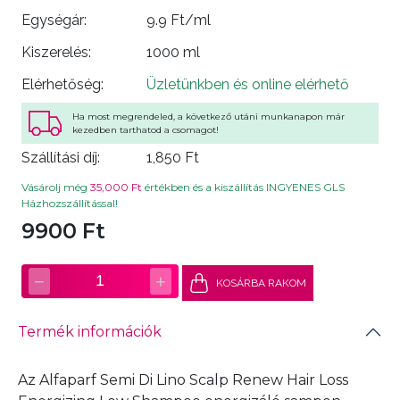
Egységár:
9.9 Ft/ml
Kiszerelés:
1000 ml
Elérhetőség:
Üzletünkben és online elérhető
Ha most megrendeled, a következő utáni munkanapon már
kezedben tarthatod a csomagot!
Szállítási díj:
1,850 Ft
Vásárolj még
35,000 Ft
értékben és a kiszállítás INGYENES GLS
Házhozszállítással!
9900 Ft
−
+
1
KOSÁRBA RAKOM
Termék információk
Az Alfaparf Semi Di Lino Scalp Renew Hair Loss