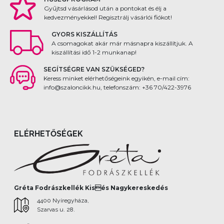
Gyűjtsd vásárlásod után a pontokat és élj a
kedvezményekkel! Regisztrálj vásárlói fiókot!
GYORS KISZÁLLÍTÁS
A csomagokat akár már másnapra kiszállítjuk. A
kiszállítási idő 1-2 munkanap!
SEGÍTSÉGRE VAN SZÜKSÉGED?
Keress minket elérhetőségeink egyikén, e-mail cím:
info@szaloncikk.hu, telefonszám: +36 70/422-3976
ELÉRHETŐSÉGEK
Gréta Fodrászkellék Kisés Nagykereskedés
4400 Nyíregyháza,
Szarvas u. 28.