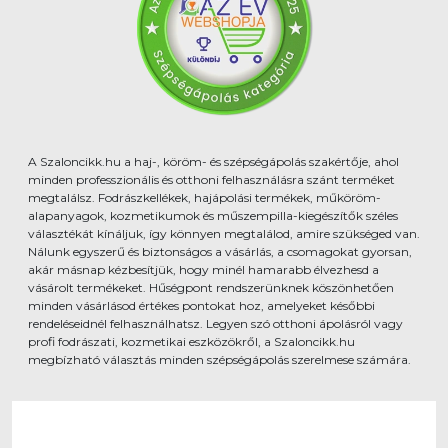
A Szaloncikk.hu a haj-, köröm- és szépségápolás szakértője, ahol
minden professzionális és otthoni felhasználásra szánt terméket
megtalálsz. Fodrászkellékek, hajápolási termékek, műköröm-
alapanyagok, kozmetikumok és műszempilla-kiegészítők széles
választékát kínáljuk, így könnyen megtalálod, amire szükséged van.
Nálunk egyszerű és biztonságos a vásárlás, a csomagokat gyorsan,
akár másnap kézbesítjük, hogy minél hamarabb élvezhesd a
vásárolt termékeket. Hűségpont rendszerünknek köszönhetően
minden vásárlásod értékes pontokat hoz, amelyeket későbbi
rendeléseidnél felhasználhatsz. Legyen szó otthoni ápolásról vagy
profi fodrászati, kozmetikai eszközökről, a Szaloncikk.hu
megbízható választás minden szépségápolás szerelmese számára.