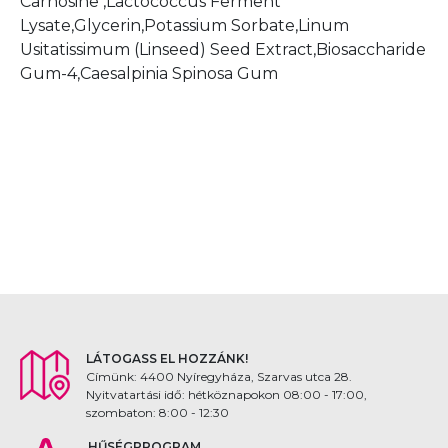
Carnosine ,Lactococcus Ferment
Lysate,Glycerin,Potassium Sorbate,Linum
Usitatissimum (Linseed) Seed Extract,Biosaccharide
Gum-4,Caesalpinia Spinosa Gum
LÁTOGASS EL HOZZÁNK!
Címünk: 4400 Nyíregyháza, Szarvas utca 28.
Nyitvatartási idő: hétköznapokon 08:00 - 17:00,
szombaton: 8:00 - 12:30
HŰSÉGPROGRAM