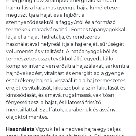
Energizing Low Shampoo energizáló sampon
hajhullásra hajlamos gyenge hajra kíméletesen
megtisztítja a hajat és a fejbőrt a
szennyeződésektől, a faggyútól és a formázó
termékek maradványaitól. Fontos tápanyagokkal
látja el a hajat, hidratálja, és rendszeres
használatával helyreállítja a haj erejét, sűrűségét,
volumenét és vitalitását. A hatóanyagokból és
természetes összetevőkből álló egyedülálló
komplex intenzíven erősíti a hajszálakat, serkenti a
hajnövekedést, vitalitást és energiát ad a gyenge
és törékeny hajnak, visszaállítja a haj természetes
erejét és vitalitását, kiküszöböli a szín fakulását és
kimosódását, és simává, rugalmassá, vakítóan
fényessé teszi a hajat, és illatossá frissítő
mentaillattal. Szulfátok, parabének és ásványi
olajoktól mentes.
Használata
:Vigyük fel a nedves hajra egy teljes