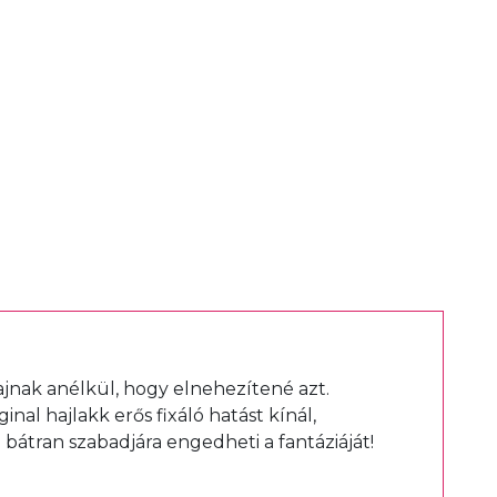
hajnak anélkül, hogy elnehezítené azt.
nal hajlakk erős fixáló hatást kínál,
bátran szabadjára engedheti a fantáziáját!