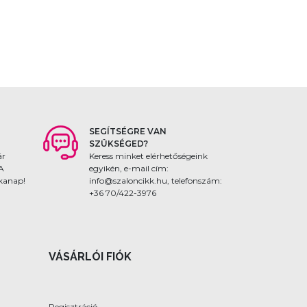
SEGÍTSÉGRE VAN
SZÜKSÉGED?
ár
Keress minket elérhetőségeink
 A
egyikén, e-mail cím:
nkanap!
info@szaloncikk.hu, telefonszám:
+36 70/422-3976
VÁSÁRLÓI FIÓK
Regisztráció