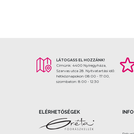
LÁTOGASS EL HOZZÁNK!
Címünk: 4400 Nyíregyháza,
Szarvas utca 28. Nyitvatartási idő:
hétköznapokon 08:00 - 17:00,
szombaton: 8:00 - 12:30
ELÉRHETŐSÉGEK
INF
Rólun