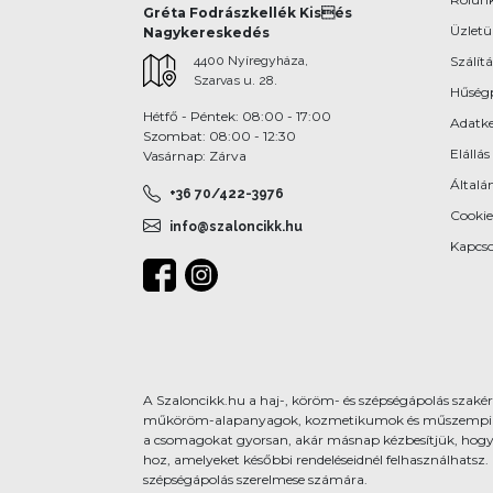
Gréta Fodrászkellék Kisés
Üzlet
Nagykereskedés
4400 Nyíregyháza,
Szálítá
Szarvas u. 28.
Hűség
Hétfő - Péntek: 08:00 - 17:00
Adatke
Szombat: 08:00 - 12:30
Elállás
Vasárnap: Zárva
Általán
+36 70/422-3976
Cookie
info@szaloncikk.hu
Kapcso
A Szaloncikk.hu a haj-, köröm- és szépségápolás szakért
műköröm-alapanyagok, kozmetikumok és műszempilla-kie
a csomagokat gyorsan, akár másnap kézbesítjük, hogy
hoz, amelyeket későbbi rendeléseidnél felhasználhatsz.
szépségápolás szerelmese számára.