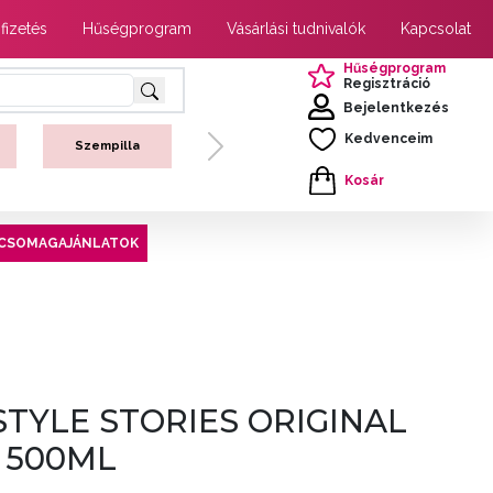
 fizetés
Hűségprogram
Vásárlási tudnivalók
Kapcsolat
Hűségprogram
Regisztráció
Bejelentkezés
Kedvenceim
Szempilla
Next
Kosár
CSOMAGAJÁNLATOK
STYLE STORIES ORIGINAL
 500ML