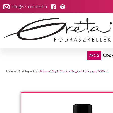
info@szaloncikk.hu
AKCIÓ
ÚJDO
Főoldal
Alfaparf
Alfaparf Style Stories Original Hairspray 500ml