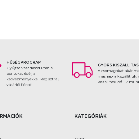
HŰSÉGPROGRAM
GYORS KISZÁLLÍTÁS
Gyűjtsd vásárlásod után a
A csomagokat akár m
pontokat és élj a
másnapra kiszállítjuk.
kedvezményekkel! Regisztrálj
kiszállítási idő 1-2 mu
vásárlói fiókot!
ORMÁCIÓK
KATEGÓRIÁK
k
Akció