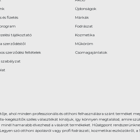
ünk
Újdonságok
s és fizetés
Márkák
program
Fodrászat
zelési tájékoztató
Kozmetika
 a szerződéstől
Műköröm
os szerződési feltételek
Csomagajánlatok
 szabályzat
lat
ője, ahol minden professzionális és otthoni felhasználásra szánt terméket meg
gészítők széles választékát kínáljuk, így könnyen megtalálod, amire szüks
 minél hamarabb élvezhesd a vásárolt termékeket. Hűségpont rendszerünkne
 Legyen szó otthoni ápolásról vagy profi fodrászati, kozmetikai eszközökről,