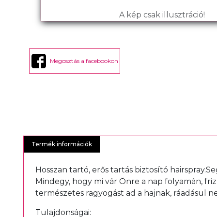
A kép csak illusztráció!
Megosztás a facebookon
Termék információk
Hosszan tartó, erős tartás biztosító hairspray.
Mindegy, hogy mi vár Önre a nap folyamán, frizur
természetes ragyogást ad a hajnak, ráadásul ne
Tulajdonságai: