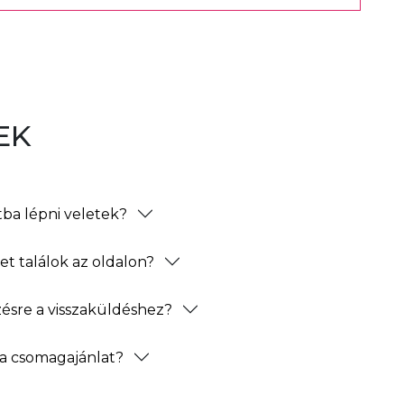
EK
ba lépni veletek?
t találok az oldalon?
zésre a visszaküldéshez?
a csomagajánlat?