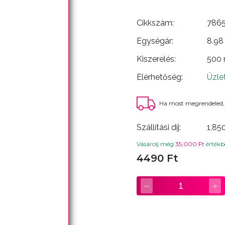
Cikkszám:
786
Egységár:
8.98
Kiszerelés:
500
Elérhetőség:
Üzle
Ha most megrendeled,
Szállítási díj:
1,85
Vásárolj még
35,000 Ft
értékbe
4490 Ft
−
+
1