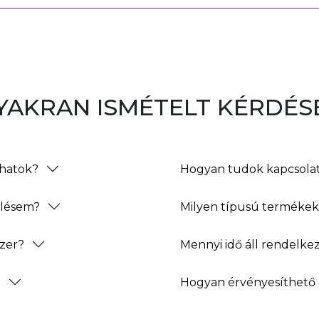
YAKRAN ISMÉTELT KÉRDÉS
thatok?
Hogyan tudok kapcsolat
elésem?
Milyen típusú termékeke
zer?
Mennyi idő áll rendelke
?
Hogyan érvényesíthető 