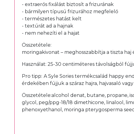
- extraerős fixálást biztosít a frizurának
- bármilyen típusú frizurához megfelelő
- természetes hatást kelt
- textúrát ad a hajnak
- nem nehezíti el a hajat
Összetétele:
moringakivonat – meghosszabbítja a tiszta haj 
Használat: 25-30 centiméteres távolságból fújj
Pro tipp:
A Syle Sories termékcsalád happy end-
érdekében fújjuk a száraz hajra, hajvasaló vagy
Összetétele:alcohol denat, butane, propane, i
glycol, peg/ppg-18/18 dimethicone, linalool, limo
phenoxyethanol, moringa pterygosperma seed