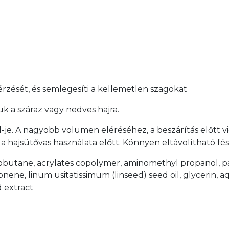
érzését, és semlegesíti a kellemetlen szagokat
uk a száraz vagy nedves hajra.
je. A nagyobb volumen eléréséhez, a beszárítás előtt vig
 a hajsütővas használata előtt. Könnyen eltávolítható fés
sobutane, acrylates copolymer, aminomethyl propanol, p
nene, linum usitatissimum (linseed) seed oil, glycerin, aqu
 extract