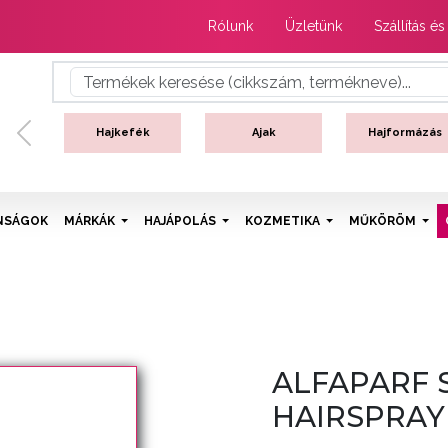
Rólunk
Üzletünk
Szállítás és
Hajkefék
Ajak
Hajformázás
Previous
NSÁGOK
MÁRKÁK
HAJÁPOLÁS
KOZMETIKA
MŰKÖRÖM
ALFAPARF 
HAIRSPRAY