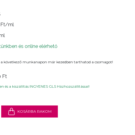
5
 Ft/ml
 ml
tünkben és online elérhető
 a következő munkanapon már kezedben tarthatod a csomagot!
0 Ft
n és a kiszállítás INGYENES GLS Házhozszállítással!
KOSÁRBA RAKOM