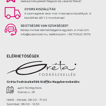
kedvezményekkel! Regisztrálj vásárlói fiókot!
GYORS KISZÁLLÍTÁS
A csomagokat akár már másnapra kiszállítjuk. A
kiszállítási idő 1-2 munkanap!
SEGÍTSÉGRE VAN SZÜKSÉGED?
Keress minket elérhetőségeink egyikén, e-mail cím:
info@szaloncikk.hu, telefonszám: +36 70/422-3976
ELÉRHETŐSÉGEK
Gréta Fodrászkellék Kisés Nagykereskedés
4400 Nyíregyháza,
Szarvas u. 28.
Hétfő - Péntek: 08:00 - 17:00
Szombat: 08:00 - 12:30