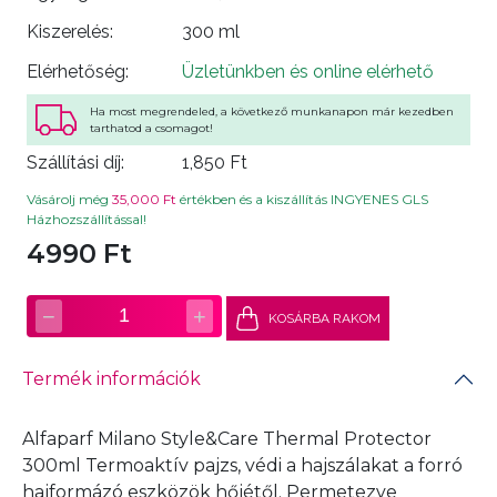
Kiszerelés:
300 ml
Elérhetőség:
Üzletünkben és online elérhető
Ha most megrendeled, a következő munkanapon már kezedben
tarthatod a csomagot!
Szállítási díj:
1,850 Ft
Vásárolj még
35,000 Ft
értékben és a kiszállítás INGYENES GLS
Házhozszállítással!
4990 Ft
−
+
1
KOSÁRBA RAKOM
Termék információk
Alfaparf Milano Style&Care Thermal Protector
300ml Termoaktív pajzs, védi a hajszálakat a forró
hajformázó eszközök hőjétől. Permetezve