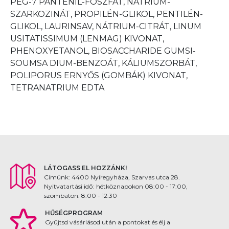
PEG-7 PANTENIL-FOSZFÁT, NÁTRIUM-
SZARKOZINÁT, PROPILÉN-GLIKOL, PENTILÉN-
GLIKOL, LAURINSAV, NÁTRIUM-CITRÁT, LINUM
USITATISSIMUM (LENMAG) KIVONAT,
PHENOXYETANOL, BIOSACCHARIDE GUMSI-
SOUMSA DIUM-BENZOÁT, KÁLIUMSZORBÁT,
POLIPORUS ERNYŐS (GOMBÁK) KIVONAT,
TETRANATRIUM EDTA
LÁTOGASS EL HOZZÁNK!
Címünk: 4400 Nyíregyháza, Szarvas utca 28.
Nyitvatartási idő: hétköznapokon 08:00 - 17:00,
szombaton: 8:00 - 12:30
HŰSÉGPROGRAM
Gyűjtsd vásárlásod után a pontokat és élj a