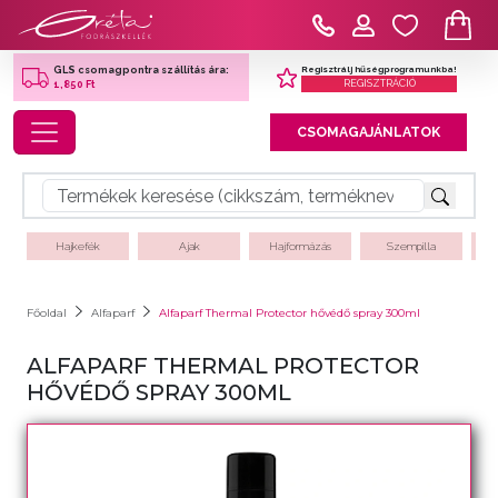
Regisztrálj hűségprogramunkba!
GLS csomagpontra szállítás ára:
REGISZTRÁCIÓ
1,850 Ft
Toggle navigation
CSOMAGAJÁNLATOK
Hajkefék
Ajak
Hajformázás
Szempilla
Főoldal
Alfaparf
Alfaparf Thermal Protector hővédő spray 300ml
ALFAPARF THERMAL PROTECTOR
HŐVÉDŐ SPRAY 300ML