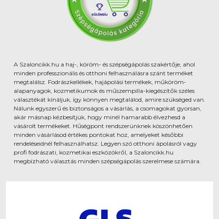
A Szaloncikk.hu a haj-, köröm- és szépségápolás szakértője, ahol
minden professzionális és otthoni felhasználásra szánt terméket
megtalálsz. Fodrászkellékek, hajápolási termékek, műköröm-
alapanyagok, kozmetikumok és műszempilla-kiegészítők széles
választékát kínáljuk, így könnyen megtalálod, amire szükséged van.
Nálunk egyszerű és biztonságos a vásárlás, a csomagokat gyorsan,
akár másnap kézbesítjük, hogy minél hamarabb élvezhesd a
vásárolt termékeket. Hűségpont rendszerünknek köszönhetően
minden vásárlásod értékes pontokat hoz, amelyeket későbbi
rendeléseidnél felhasználhatsz. Legyen szó otthoni ápolásról vagy
profi fodrászati, kozmetikai eszközökről, a Szaloncikk.hu
megbízható választás minden szépségápolás szerelmese számára.