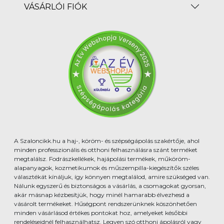
VÁSÁRLÓI FIÓK
A Szaloncikk.hu a haj-, köröm- és szépségápolás szakértője, ahol
minden professzionális és otthoni felhasználásra szánt terméket
megtalálsz. Fodrászkellékek, hajápolási termékek, műköröm-
alapanyagok, kozmetikumok és műszempilla-kiegészítők széles
választékát kínáljuk, így könnyen megtalálod, amire szükséged van.
Nálunk egyszerű és biztonságos a vásárlás, a csomagokat gyorsan,
akár másnap kézbesítjük, hogy minél hamarabb élvezhesd a
vásárolt termékeket. Hűségpont rendszerünknek köszönhetően
minden vásárlásod értékes pontokat hoz, amelyeket későbbi
rendeléseidnél felhasználhatsz. Legyen szó otthoni ápolásról vagy