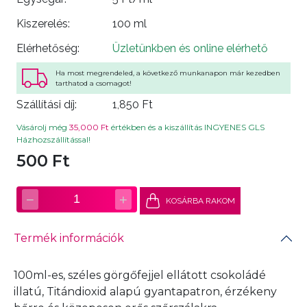
Kiszerelés:
100 ml
Elérhetőség:
Üzletünkben és online elérhető
Ha most megrendeled, a következő munkanapon már kezedben
tarthatod a csomagot!
Szállítási díj:
1,850 Ft
Vásárolj még
35,000 Ft
értékben és a kiszállítás INGYENES GLS
Házhozszállítással!
500 Ft
−
+
1
KOSÁRBA RAKOM
Termék információk
100ml-es, széles görgőfejjel ellátott csokoládé
illatú, Titándioxid alapú gyantapatron, érzékeny