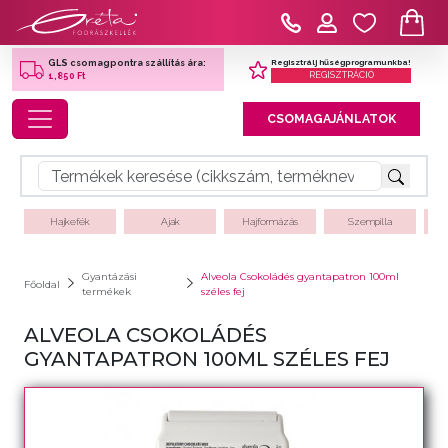
Regisztrálj hűségprogramunkba!
GLS csomagpontra szállítás ára:
REGISZTRÁCIÓ
1,850 Ft
Toggle navigation
CSOMAGAJÁNLATOK
Hajkefék
Ajak
Hajformázás
Szempilla
Gyantázási
Alveola Csokoládés gyantapatron 100ml
Főoldal
termékek
széles fej
ALVEOLA CSOKOLÁDÉS
GYANTAPATRON 100ML SZÉLES FEJ