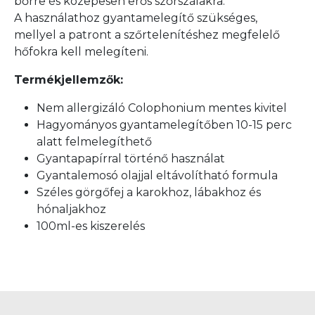
bőrre és közepesen erős szőrszálakra.
A használathoz gyantamelegítő szükséges,
mellyel a patront a szőrtelenítéshez megfelelő
hőfokra kell melegíteni.
Termékjellemzők:
Nem allergizáló Colophonium mentes kivitel
Hagyományos gyantamelegítőben 10-15 perc
alatt felmelegíthető
Gyantapapírral történő használat
Gyantalemosó olajjal eltávolítható formula
Széles görgőfej a karokhoz, lábakhoz és
hónaljakhoz
100ml-es kiszerelés