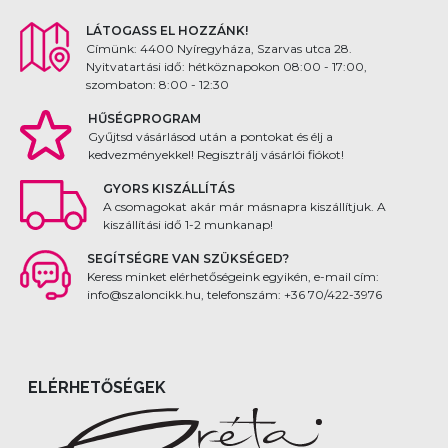
LÁTOGASS EL HOZZÁNK!
Címünk: 4400 Nyíregyháza, Szarvas utca 28.
Nyitvatartási idő: hétköznapokon 08:00 - 17:00,
szombaton: 8:00 - 12:30
HŰSÉGPROGRAM
Gyűjtsd vásárlásod után a pontokat és élj a
kedvezményekkel! Regisztrálj vásárlói fiókot!
GYORS KISZÁLLÍTÁS
A csomagokat akár már másnapra kiszállítjuk. A
kiszállítási idő 1-2 munkanap!
SEGÍTSÉGRE VAN SZÜKSÉGED?
Keress minket elérhetőségeink egyikén, e-mail cím:
info@szaloncikk.hu, telefonszám: +36 70/422-3976
ELÉRHETŐSÉGEK