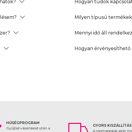
thatok?
Hogyan tudok kapcsolat
elésem?
Milyen típusú termékeke
zer?
Mennyi idő áll rendelke
?
Hogyan érvényesíthető 
HŰSÉGPROGRAM
GYORS KISZÁLLÍTÁS
Gyűjtsd vásárlásod után a
A csomagokat akár m