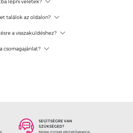
ba lépni veletek?
t találok az oldalon?
zésre a visszaküldéshez?
a csomagajánlat?
SEGÍTSÉGRE VAN
SZÜKSÉGED?
ár
Keress minket elérhetőségeink