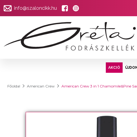
info@szaloncikk.hu
AKCIÓ
ÚJDO
Főoldal
American Crew
American Crew 3 in 1 Chamomile&Pine Sa