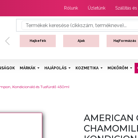
Rólunk
Üzletünk
Szállítás és
Hajkefék
Ajak
Hajformázás
Previous
NSÁGOK
MÁRKÁK
HAJÁPOLÁS
KOZMETIKA
MŰKÖRÖM
mpon, Kondicionáló és Tusfürdő 450ml
AMERICAN C
CHAMOMILE