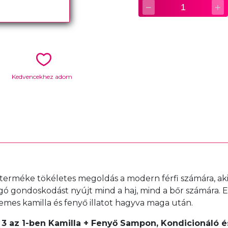
−
+
1
Kedvencekhez adom
 terméke tökéletes megoldás a modern férfi számára, aki
fogó gondoskodást nyújt mind a haj, mind a bőr számára
llemes kamilla és fenyő illatot hagyva maga után.
 3 az 1-ben Kamilla + Fenyő Sampon, Kondicionáló é