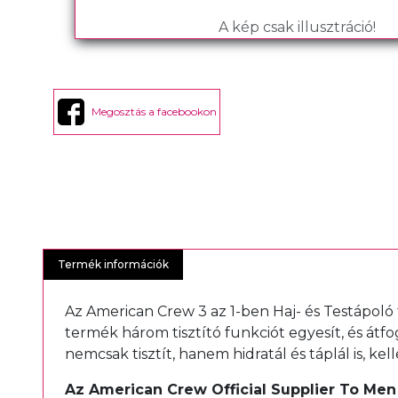
A kép csak illusztráció!
Megosztás a facebookon
Termék információk
Az American Crew 3 az 1-ben Haj- és Testápoló
termék három tisztító funkciót egyesít, és át
nemcsak tisztít, hanem hidratál és táplál is, ke
Az American Crew Official Supplier To Men