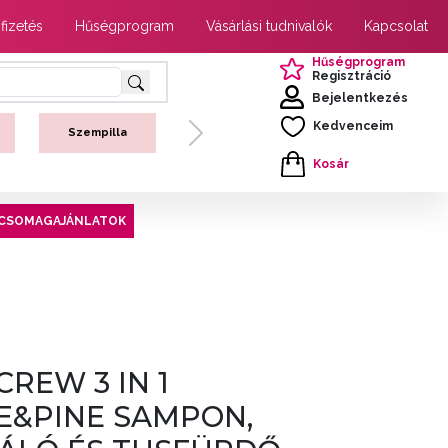
 fizetés
Hűségprogram
Vásárlási tudnivalók
Kapcsolat
Hűségprogram
Regisztráció
Bejelentkezés
Kedvenceim
Szempilla
Next
Kosár
CSOMAGAJÁNLATOK
REW 3 IN 1
&PINE SAMPON,