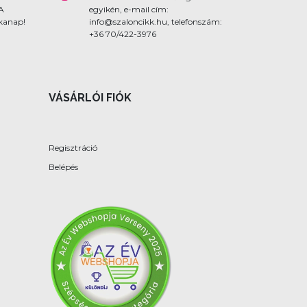
 A
egyikén, e-mail cím:
nkanap!
info@szaloncikk.hu, telefonszám:
+36 70/422-3976
VÁSÁRLÓI FIÓK
Regisztráció
Belépés