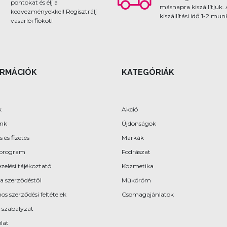
pontokat és élj a
másnapra kiszállítjuk.
kedvezményekkel! Regisztrálj
kiszállítási idő 1-2 mu
vásárlói fiókot!
ORMÁCIÓK
KATEGÓRIÁK
k
Akció
ünk
Újdonságok
s és fizetés
Márkák
program
Fodrászat
zelési tájékoztató
Kozmetika
 a szerződéstől
Műköröm
os szerződési feltételek
Csomagajánlatok
 szabályzat
lat