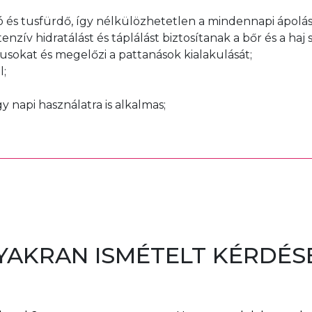
ó és tusfürdő, így nélkülözhetetlen a mindennapi ápolá
enzív hidratálást és táplálást biztosítanak a bőr és a haj
pórusokat és megelőzi a pattanások kialakulását;
l;
gy napi használatra is alkalmas;
YAKRAN ISMÉTELT KÉRDÉS