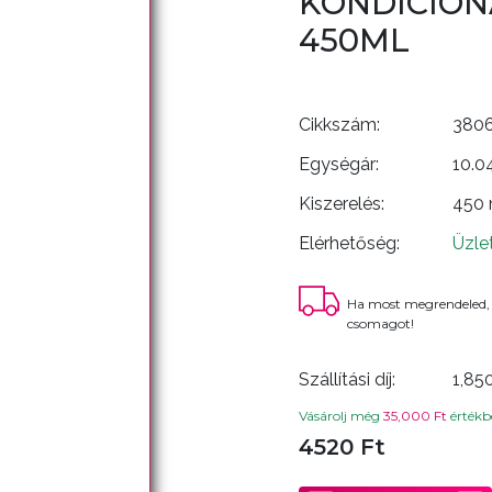
KONDICION
450ML
Cikkszám:
380
Egységár:
10.0
Kiszerelés:
450
Elérhetőség:
Üzle
Ha most megrendeled,
csomagot!
Szállítási díj:
1,85
Vásárolj még
35,000 Ft
értékbe
4520 Ft