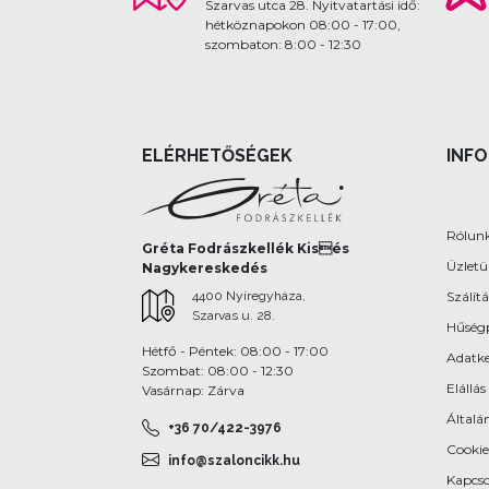
Szarvas utca 28. Nyitvatartási idő:
hétköznapokon 08:00 - 17:00,
szombaton: 8:00 - 12:30
ELÉRHETŐSÉGEK
INF
Rólun
Gréta Fodrászkellék Kisés
Üzlet
Nagykereskedés
4400 Nyíregyháza,
Szálítá
Szarvas u. 28.
Hűség
Hétfő - Péntek: 08:00 - 17:00
Adatke
Szombat: 08:00 - 12:30
Elállás
Vasárnap: Zárva
Általán
+36 70/422-3976
Cookie
info@szaloncikk.hu
Kapcso