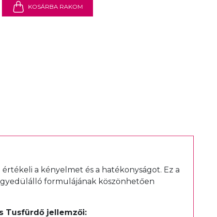
KOSÁRBA RAKOM
 értékeli a kényelmet és a hatékonyságot. Ez a
. Egyedülálló formulájának köszönhetően
s Tusfürdő jellemzői: