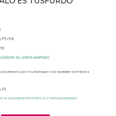
ÁLÓ ÉS TUSFÜRDŐ
6
4 Ft/ml
 ml
tünkben és online elérhető
 a következő utáni munkanapon már kezedben tarthatod a
0 Ft
n és a kiszállítás INGYENES GLS Házhozszállítással!