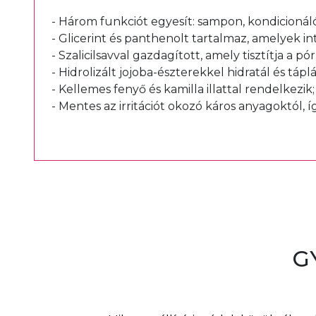
- Három funkciót egyesít: sampon, kondicionál
- Glicerint és panthenolt tartalmaz, amelyek int
- Szalicilsavval gazdagított, amely tisztítja a 
- Hidrolizált jojoba-észterekkel hidratál és táplá
- Kellemes fenyő és kamilla illattal rendelkezik;
- Mentes az irritációt okozó káros anyagoktól, í
G