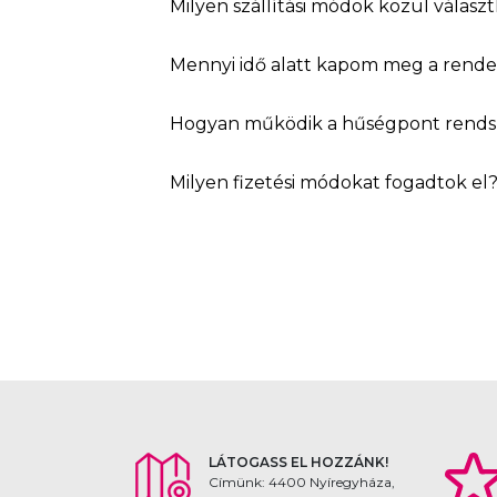
Milyen szállítási módok közül válasz
Mennyi idő alatt kapom meg a rend
Hogyan működik a hűségpont rends
Milyen fizetési módokat fogadtok el
LÁTOGASS EL HOZZÁNK!
Címünk: 4400 Nyíregyháza,