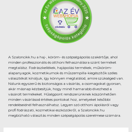
A Szaloncikk.hu a haj-, köröm- és szépségápolás szakértője, ahol
minden professzionális és otthoni felhasználásra szánt terméket
megtalálsz. Fodrászkellékek, hajápolási termékek, műköröm-
alapanyagok, kozmetikumok és műszempilla-kiegészítők széles
választékát kínáljuk, így könnyen megtalálod, amire szükséged van.
Nálunk egyszerű és biztonságos a vásárlás, a csomagokat gyorsan,
akár másnap kézbesítjük, hogy minél hamarabb élvezhesd a
vásárolt termékeket. Hűségpont rendszerünknek köszönhetően
minden vásárlásod értékes pontokat hoz, amelyeket későbbi
rendeléseidnél felhasználhatsz. Legyen szó otthoni ápolásról vagy
profi fodrászati, kozmetikai eszközökről, a Szaloncikk.hu
megbízható választás minden szépségápolás szerelmese számára.