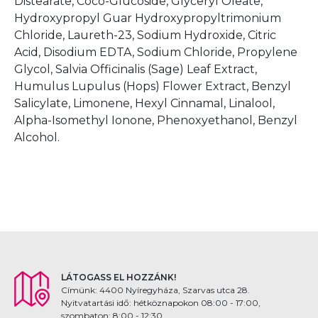
Distearate, Coco-Glucoside, Glyceryl Oleate,
Hydroxypropyl Guar Hydroxypropyltrimonium
Chloride, Laureth-23, Sodium Hydroxide, Citric
Acid, Disodium EDTA, Sodium Chloride, Propylene
Glycol, Salvia Officinalis (Sage) Leaf Extract,
Humulus Lupulus (Hops) Flower Extract, Benzyl
Salicylate, Limonene, Hexyl Cinnamal, Linalool,
Alpha-Isomethyl Ionone, Phenoxyethanol, Benzyl
Alcohol.
LÁTOGASS EL HOZZÁNK!
Címünk: 4400 Nyíregyháza, Szarvas utca 28.
Nyitvatartási idő: hétköznapokon 08:00 - 17:00,
szombaton: 8:00 - 12:30