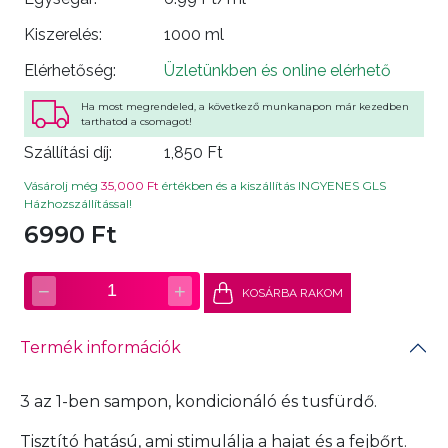
Kiszerelés:
1000 ml
Elérhetőség:
Üzletünkben és online elérhető
Ha most megrendeled, a következő munkanapon már kezedben
tarthatod a csomagot!
Szállítási díj:
1,850 Ft
Vásárolj még
35,000 Ft
értékben és a kiszállítás INGYENES GLS
Házhozszállítással!
6990 Ft
−
+
1
KOSÁRBA RAKOM
Termék információk
3 az 1-ben sampon, kondicionáló és tusfürdő.
Tisztító hatású, ami stimulálja a hajat és a fejbőrt.