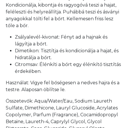
Kondicionálja, kibontja és ragyogóvá teszi a hajat,
feléleszti és helyreállítja. Puhábbá teszi és ásványi
anyagokkal tölti fel a bőrt. Kellemesen friss lesz
tőle a bőr.
Zsályalevél-kivonat: Fényt ad a hajnak és
lágyítja a bőrt.
Dimetikon: Tisztítja és kondicionálja a hajat, és
hidratálja a bőrt.
Citromsav: Élénkíti a bőrt egy élénkítő tisztítás
érdekében.
Használat: Vigye fel bőségesen a nedves hajra és a
testre. Alaposan öblítse le.
Összetevők: Aqua/Water/Eau, Sodium Laureth
Sulfate, Dimethicone, Lauryl Glucoside, Acrylates
Copolymer, Parfum (Fragrance), Cocamidopropyl
Betaine, Laureth-4, Caprylyl Glycol, Glycol