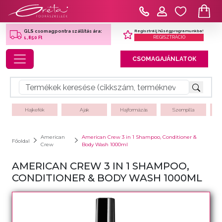
Regisztrálj hűségprogramunkba!
GLS csomagpontra szállítás ára:
REGISZTRÁCIÓ
1,850 Ft
Toggle navigation
CSOMAGAJÁNLATOK
Hajkefék
Ajak
Hajformázás
Szempilla
American
American Crew 3 in 1 Shampoo, Conditioner &
Főoldal
Crew
Body Wash 1000ml
AMERICAN CREW 3 IN 1 SHAMPOO,
CONDITIONER & BODY WASH 1000ML