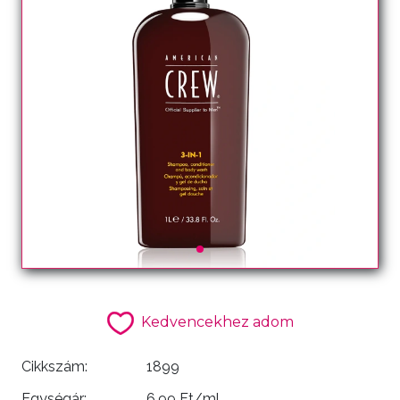
Kedvencekhez adom
Cikkszám:
1899
Egységár:
6.99 Ft/ml