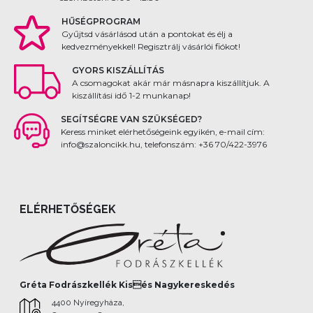
HŰSÉGPROGRAM
Gyűjtsd vásárlásod után a pontokat és élj a
kedvezményekkel! Regisztrálj vásárlói fiókot!
GYORS KISZÁLLÍTÁS
A csomagokat akár már másnapra kiszállítjuk. A
kiszállítási idő 1-2 munkanap!
SEGÍTSÉGRE VAN SZÜKSÉGED?
Keress minket elérhetőségeink egyikén, e-mail cím:
info@szaloncikk.hu, telefonszám: +36 70/422-3976
ELÉRHETŐSÉGEK
Gréta Fodrászkellék Kisés Nagykereskedés
4400 Nyíregyháza,