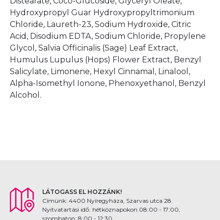
Distearate, Coco-Glucoside, Glyceryl Oleate,
Hydroxypropyl Guar Hydroxypropyltrimonium
Chloride, Laureth-23, Sodium Hydroxide, Citric
Acid, Disodium EDTA, Sodium Chloride, Propylene
Glycol, Salvia Officinalis (Sage) Leaf Extract,
Humulus Lupulus (Hops) Flower Extract, Benzyl
Salicylate, Limonene, Hexyl Cinnamal, Linalool,
Alpha-Isomethyl Ionone, Phenoxyethanol, Benzyl
Alcohol.
LÁTOGASS EL HOZZÁNK!
Címünk: 4400 Nyíregyháza, Szarvas utca 28.
Nyitvatartási idő: hétköznapokon 08:00 - 17:00,
szombaton: 8:00 - 12:30