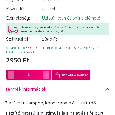
Kiszerelés:
250 ml
Elérhetőség:
Üzletünkben és online elérhető
Ha most megrendeled, a következő utáni munkanapon már
kezedben tarthatod a csomagot!
Szállítási díj:
1,850 Ft
Vásárolj még
35,000 Ft
értékben és a kiszállítás INGYENES GLS
Házhozszállítással!
2950 Ft
−
+
1
KOSÁRBA RAKOM
Termék információk
3 az 1-ben sampon, kondicionáló és tusfürdő.
Tisztító hatású, ami stimulálja a hajat és a fejbőrt.