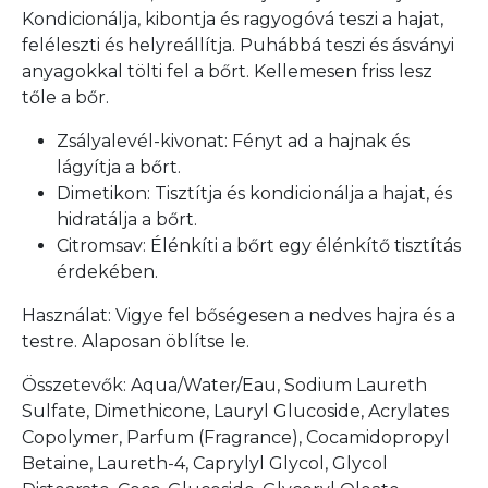
Kondicionálja, kibontja és ragyogóvá teszi a hajat,
feléleszti és helyreállítja. Puhábbá teszi és ásványi
anyagokkal tölti fel a bőrt. Kellemesen friss lesz
tőle a bőr.
Zsályalevél-kivonat: Fényt ad a hajnak és
lágyítja a bőrt.
Dimetikon: Tisztítja és kondicionálja a hajat, és
hidratálja a bőrt.
Citromsav: Élénkíti a bőrt egy élénkítő tisztítás
érdekében.
Használat: Vigye fel bőségesen a nedves hajra és a
testre. Alaposan öblítse le.
Összetevők: Aqua/Water/Eau, Sodium Laureth
Sulfate, Dimethicone, Lauryl Glucoside, Acrylates
Copolymer, Parfum (Fragrance), Cocamidopropyl
Betaine, Laureth-4, Caprylyl Glycol, Glycol