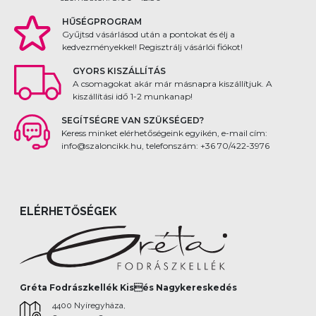
HŰSÉGPROGRAM
Gyűjtsd vásárlásod után a pontokat és élj a
kedvezményekkel! Regisztrálj vásárlói fiókot!
GYORS KISZÁLLÍTÁS
A csomagokat akár már másnapra kiszállítjuk. A
kiszállítási idő 1-2 munkanap!
SEGÍTSÉGRE VAN SZÜKSÉGED?
Keress minket elérhetőségeink egyikén, e-mail cím:
info@szaloncikk.hu, telefonszám: +36 70/422-3976
ELÉRHETŐSÉGEK
Gréta Fodrászkellék Kisés Nagykereskedés
4400 Nyíregyháza,