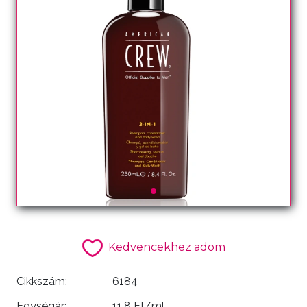
Kedvencekhez adom
Cikkszám:
6184
Egységár:
11.8 Ft/ml