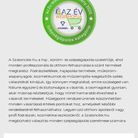
A Szaloncikk.hu a haj-, köröm- és szépségápolás szakértője, ahol
minden professzionális és otthoni felhasználásra szánt terméket
megtalálsz. Fodrászkellékek, hajápolási termékek, műköröm-
alapanyagok, kozmetikumok és műszempilla-kiegészítők széles
választékát kínáljuk, így könnyen megtalálod, amire szükséged van.
Nálunk egyszerű és biztonságos a vásárlás, a csomagokat gyorsan,
akár másnap kézbesítjük, hogy minél hamarabb élvezhesd a
vásárolt termékeket. Hűségpont rendszerünknek köszönhetően
minden vásárlásod értékes pontokat hoz, amelyeket későbbi
rendeléseidnél felhasználhatsz. Legyen szó otthoni ápolásról vagy
profi fodrászati, kozmetikai eszközökről, a Szaloncikk.hu
megbízható választás minden szépségápolás szerelmese számára.