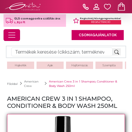
Regisztrálj hűségprogramunkba!
GLS csomagpontra szállítás ára:
REGISZTRÁCIÓ
1,850 Ft
Toggle navigation
CSOMAGAJÁNLATOK
Hajkefék
Ajak
Hajformázás
Szempilla
American
American Crew 3 in 1 Shampoo, Conditioner &
Főoldal
Crew
Body Wash 250ml
AMERICAN CREW 3 IN 1 SHAMPOO,
CONDITIONER & BODY WASH 250ML