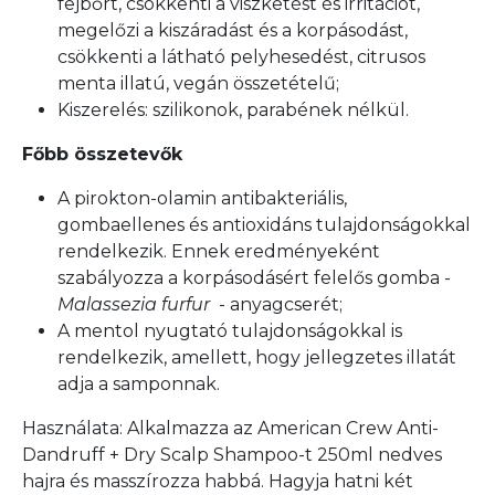
fejbőrt, csökkenti a viszketést és irritációt,
megelőzi a kiszáradást és a korpásodást,
csökkenti a látható pelyhesedést, citrusos
menta illatú, vegán összetételű;
Kiszerelés: szilikonok, parabének nélkül.
Főbb összetevők
A pirokton-olamin antibakteriális,
gombaellenes és antioxidáns tulajdonságokkal
rendelkezik. Ennek eredményeként
szabályozza a korpásodásért felelős gomba -
Malassezia furfur
- anyagcserét;
A mentol nyugtató tulajdonságokkal is
rendelkezik, amellett, hogy jellegzetes illatát
adja a samponnak.
Használata: Alkalmazza az American Crew Anti-
Dandruff + Dry Scalp Shampoo-t 250ml nedves
hajra és masszírozza habbá. Hagyja hatni két