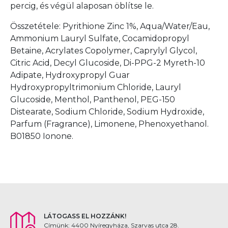
percig, és végül alaposan öblítse le.
Összetétele: Pyrithione Zinc 1%, Aqua/Water/Eau,
Ammonium Lauryl Sulfate, Cocamidopropyl
Betaine, Acrylates Copolymer, Caprylyl Glycol,
Citric Acid, Decyl Glucoside, Di-PPG-2 Myreth-10
Adipate, Hydroxypropyl Guar
Hydroxypropyltrimonium Chloride, Lauryl
Glucoside, Menthol, Panthenol, PEG-150
Distearate, Sodium Chloride, Sodium Hydroxide,
Parfum (Fragrance), Limonene, Phenoxyethanol.
B01850 Ionone.
LÁTOGASS EL HOZZÁNK!
Címünk: 4400 Nyíregyháza, Szarvas utca 28.