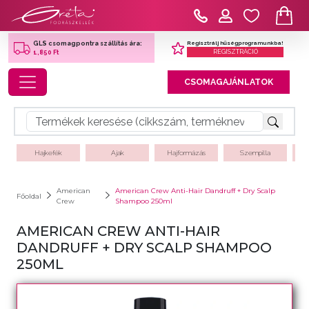
Regisztrálj hűségprogramunkba!
GLS csomagpontra szállítás ára:
REGISZTRÁCIÓ
1,850 Ft
Toggle navigation
CSOMAGAJÁNLATOK
Hajkefék
Ajak
Hajformázás
Szempilla
American
American Crew Anti-Hair Dandruff + Dry Scalp
Főoldal
Crew
Shampoo 250ml
AMERICAN CREW ANTI-HAIR
DANDRUFF + DRY SCALP SHAMPOO
250ML