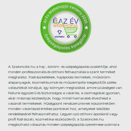
A Szaloncikk.hu a haj-, köröm- és szépségápolás szakértője, ahol
minden professzionális és otthoni felhasználásra szánt terméket
megtalálsz. Fodrászkellékek, hajápolási termékek, műköröm-
alapanyagok, kozmetikumok és műszempilla-kiegészítők széles
választékát kínáljuk, így könnyen megtalálod, amire szükséged van.
Nálunk egyszerű és biztonságos a vásárlás, a csomagokat gyorsan,
akár másnap kézbesítjük, hogy minél hamarabb élvezhesd a
vásárolt termékeket. Hűségpont rendszerünknek köszönhetően
minden vásárlásod értékes pontokat hoz, amelyeket későbbi
rendeléseidnél felhasználhatsz. Legyen szó otthoni ápolásról vagy
profi fodrászati, kozmetikai eszközökről, a Szaloncikk.hu
megbízható választás minden szépségápolás szerelmese számára.