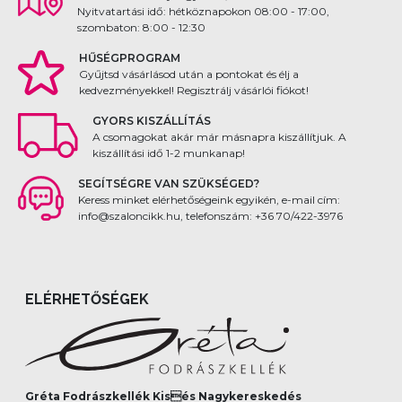
Nyitvatartási idő: hétköznapokon 08:00 - 17:00,
szombaton: 8:00 - 12:30
HŰSÉGPROGRAM
Gyűjtsd vásárlásod után a pontokat és élj a
kedvezményekkel! Regisztrálj vásárlói fiókot!
GYORS KISZÁLLÍTÁS
A csomagokat akár már másnapra kiszállítjuk. A
kiszállítási idő 1-2 munkanap!
SEGÍTSÉGRE VAN SZÜKSÉGED?
Keress minket elérhetőségeink egyikén, e-mail cím:
info@szaloncikk.hu, telefonszám: +36 70/422-3976
ELÉRHETŐSÉGEK
Gréta Fodrászkellék Kisés Nagykereskedés