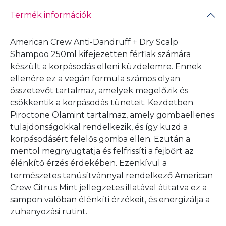
Termék információk
American Crew Anti-Dandruff + Dry Scalp
Shampoo 250ml kifejezetten férfiak számára
készült a korpásodás elleni küzdelemre. Ennek
ellenére ez a vegán formula számos olyan
összetevőt tartalmaz, amelyek megelőzik és
csökkentik a korpásodás tüneteit. Kezdetben
Piroctone Olamint tartalmaz, amely gombaellenes
tulajdonságokkal rendelkezik, és így küzd a
korpásodásért felelős gomba ellen. Ezután a
mentol megnyugtatja és felfrissíti a fejbőrt az
élénkítő érzés érdekében. Ezenkívül a
természetes tanúsítvánnyal rendelkező American
Crew Citrus Mint jellegzetes illatával átitatva ez a
sampon valóban élénkíti érzékeit, és energizálja a
zuhanyozási rutint.