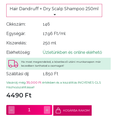
Hair Dandruff + Dry Scalp Shampoo 250ml
Cikkszám:
146
Egységár:
17.96 Ft/ml
Kiszerelés:
250 ml
Elérhetőség:
Üzletünkben és online elérhető
Ha most megrendeled, a következő utáni munkanapon már
kezedben tarthatod a csomagot!
Szállítási díj:
1,850 Ft
Vásárolj még
35,000 Ft
értékben és a kiszállítás INGYENES GLS
Házhozszállítással!
4490 Ft
−
+
1
KOSÁRBA RAKOM