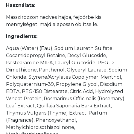
Használata:
Masszírozzon nedves hajba, fejbőrbe kis
mennyiséget, majd alaposan öblítse le.
Ingredients:
Aqua (Water) (Eau), Sodium Laureth Sulfate,
Cocamidopropyl Betaine, Decyl Glucoside,
Isostearamide MIPA, Lauryl Glucoside, PEG-12
Dimethicone, Panthenol, Glyceryl Laurate, Sodium
Chloride, Styrene/Acrylates Copolymer, Menthol,
Polyquaternium-39, Propylene Glycol, Disodium
EDTA, PEG-150 Distearate, Citric Acid, Hydrolyzed
Wheat Protein, Rosmarinus Officinalis (Rosemary)
Leaf Extract, Quillaja Saponaria Bark Extract,
Thymus Vulgaris (Thyme) Extract, Parfum
(Fragrance), Phenoxyethanol,
Methylchloroisothiazolinone,