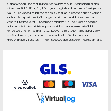
alapanyagok, kozmetikumok és műszempilla-kiegészítők széles
választékát kínáljuk, így könnyen megtalálod, amire szükséged van.
Nálunk egyszerű és biztonságos a vásárlás, a csomagokat gyorsan,
akár másnap kézbesítjük, hogy minél hamarabb élvezhesd a
vásárolt termékeket. Hűségpont rendszerünknek köszönhetően
minden vásárlásod értékes pontokat hoz, amelyeket későbbi
rendeléseidnél felhasználhatsz. Legyen szó otthoni ápolásról vagy
profi fodrászati, kozmetikai eszközökről, a Szaloncikk.hu
megbízható választás minden szépségápolás szerelmese számára.