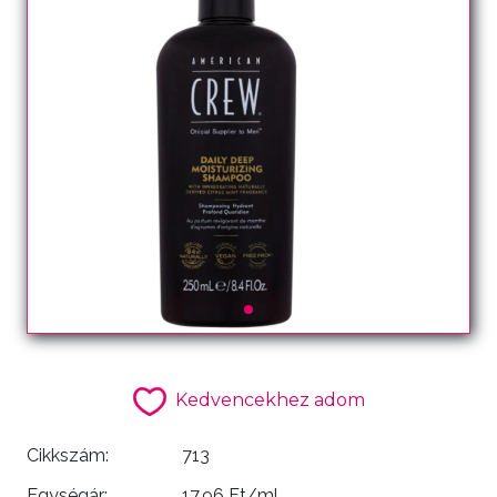
Kedvencekhez adom
Cikkszám:
713
Egységár:
17.96 Ft/ml