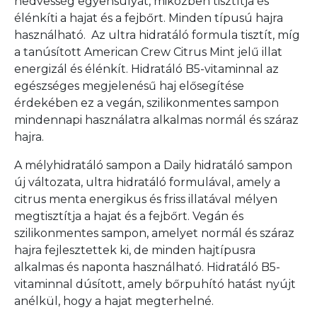
nedvesség egyensúlyát, miközben tisztítja és
élénkíti a hajat és a fejbőrt. Minden típusú hajra
használható. Az ultra hidratáló formula tisztít, míg
a tanúsított American Crew Citrus Mint jelű illat
energizál és élénkít. Hidratáló B5-vitaminnal az
egészséges megjelenésű haj elősegítése
érdekében ez a vegán, szilikonmentes sampon
mindennapi használatra alkalmas normál és száraz
hajra.
A mélyhidratáló sampon a Daily hidratáló sampon
új változata, ultra hidratáló formulával, amely a
citrus menta energikus és friss illatával mélyen
megtisztítja a hajat és a fejbőrt. Vegán és
szilikonmentes sampon, amelyet normál és száraz
hajra fejlesztettek ki, de minden hajtípusra
alkalmas és naponta használható. Hidratáló B5-
vitaminnal dúsított, amely bőrpuhító hatást nyújt
anélkül, hogy a hajat megterhelné.