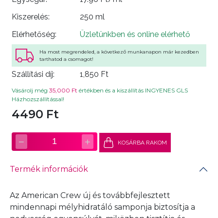
Kiszerelés:
250 ml
Elérhetőség:
Üzletünkben és online elérhető
Ha most megrendeled, a következő munkanapon már kezedben
tarthatod a csomagot!
Szállítási díj:
1,850 Ft
Vásárolj még
35,000 Ft
értékben és a kiszállítás INGYENES GLS
Házhozszállítással!
4490 Ft
−
+
1
KOSÁRBA RAKOM
Termék információk
Az American Crew új és továbbfejlesztett
mindennapi mélyhidratáló samponja biztosítja a