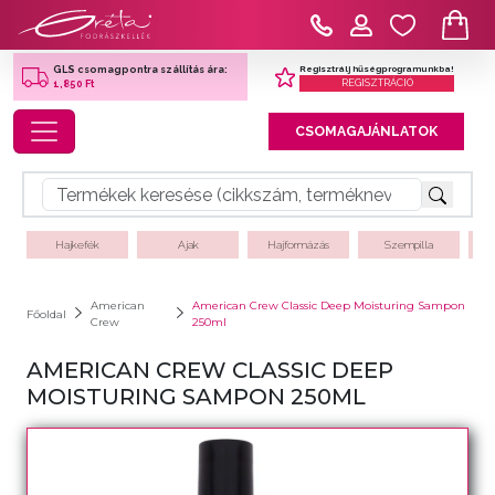
Regisztrálj hűségprogramunkba!
GLS csomagpontra szállítás ára:
REGISZTRÁCIÓ
1,850 Ft
Toggle navigation
CSOMAGAJÁNLATOK
Hajkefék
Ajak
Hajformázás
Szempilla
American
American Crew Classic Deep Moisturing Sampon
Főoldal
Crew
250ml
AMERICAN CREW CLASSIC DEEP
MOISTURING SAMPON 250ML