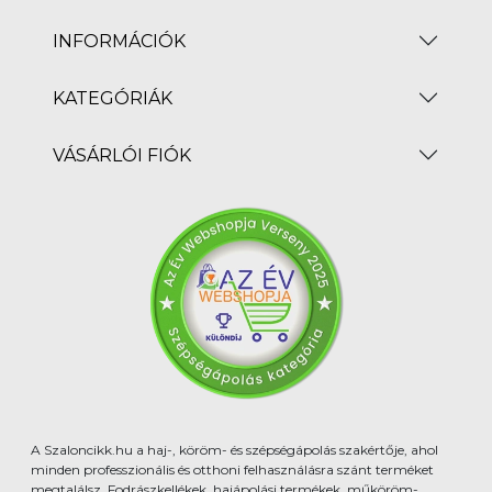
INFORMÁCIÓK
KATEGÓRIÁK
VÁSÁRLÓI FIÓK
A Szaloncikk.hu a haj-, köröm- és szépségápolás szakértője, ahol
minden professzionális és otthoni felhasználásra szánt terméket
megtalálsz. Fodrászkellékek, hajápolási termékek, műköröm-