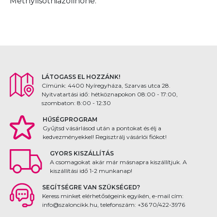
Methylisothiazolinone.
LÁTOGASS EL HOZZÁNK!
Címünk: 4400 Nyíregyháza, Szarvas utca 28.
Nyitvatartási idő: hétköznapokon 08:00 - 17:00,
szombaton: 8:00 - 12:30
HŰSÉGPROGRAM
Gyűjtsd vásárlásod után a pontokat és élj a
kedvezményekkel! Regisztrálj vásárlói fiókot!
GYORS KISZÁLLÍTÁS
A csomagokat akár már másnapra kiszállítjuk. A
kiszállítási idő 1-2 munkanap!
SEGÍTSÉGRE VAN SZÜKSÉGED?
Keress minket elérhetőségeink egyikén, e-mail cím:
info@szaloncikk.hu, telefonszám: +36 70/422-3976