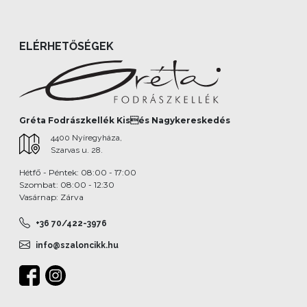
ELÉRHETŐSÉGEK
Gréta Fodrászkellék Kisés Nagykereskedés
4400 Nyíregyháza,
Szarvas u. 28.
Hétfő - Péntek: 08:00 - 17:00
Szombat: 08:00 - 12:30
Vasárnap: Zárva
+36 70/422-3976
info@szaloncikk.hu