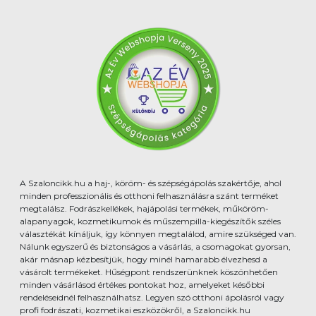
A Szaloncikk.hu a haj-, köröm- és szépségápolás szakértője, ahol
minden professzionális és otthoni felhasználásra szánt terméket
megtalálsz. Fodrászkellékek, hajápolási termékek, műköröm-
alapanyagok, kozmetikumok és műszempilla-kiegészítők széles
választékát kínáljuk, így könnyen megtalálod, amire szükséged van.
Nálunk egyszerű és biztonságos a vásárlás, a csomagokat gyorsan,
akár másnap kézbesítjük, hogy minél hamarabb élvezhesd a
vásárolt termékeket. Hűségpont rendszerünknek köszönhetően
minden vásárlásod értékes pontokat hoz, amelyeket későbbi
rendeléseidnél felhasználhatsz. Legyen szó otthoni ápolásról vagy
profi fodrászati, kozmetikai eszközökről, a Szaloncikk.hu