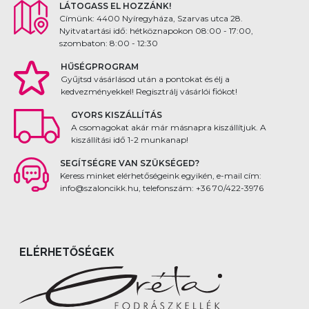
LÁTOGASS EL HOZZÁNK!
Címünk: 4400 Nyíregyháza, Szarvas utca 28.
Nyitvatartási idő: hétköznapokon 08:00 - 17:00,
szombaton: 8:00 - 12:30
HŰSÉGPROGRAM
Gyűjtsd vásárlásod után a pontokat és élj a
kedvezményekkel! Regisztrálj vásárlói fiókot!
GYORS KISZÁLLÍTÁS
A csomagokat akár már másnapra kiszállítjuk. A
kiszállítási idő 1-2 munkanap!
SEGÍTSÉGRE VAN SZÜKSÉGED?
Keress minket elérhetőségeink egyikén, e-mail cím:
info@szaloncikk.hu, telefonszám: +36 70/422-3976
ELÉRHETŐSÉGEK