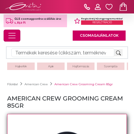
Regisztrálj hűségprogramunkba!
GLS csomagpontra szállítás ára:
REGISZTRÁCIÓ
1,850 Ft
Toggle navigation
CSOMAGAJÁNLATOK
Hajkefék
Ajak
Hajformázás
Szempilla
Főoldal
American Crew
American Crew Grooming Cream 85gr
AMERICAN CREW GROOMING CREAM
85GR