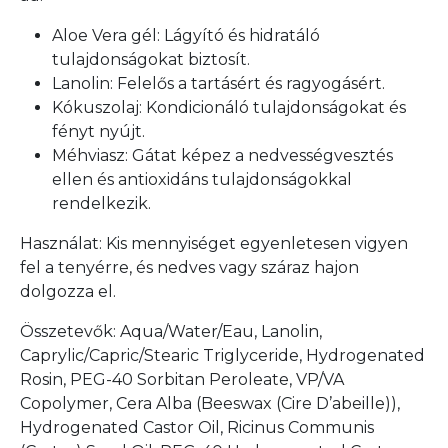
Aloe Vera gél: Lágyító és hidratáló
tulajdonságokat biztosít.
Lanolin: Felelős a tartásért és ragyogásért.
Kókuszolaj: Kondicionáló tulajdonságokat és
fényt nyújt.
Méhviasz: Gátat képez a nedvességvesztés
ellen és antioxidáns tulajdonságokkal
rendelkezik.
Használat: Kis mennyiséget egyenletesen vigyen
fel a tenyérre, és nedves vagy száraz hajon
dolgozza el.
Összetevők: Aqua/Water/Eau, Lanolin,
Caprylic/Capric/Stearic Triglyceride, Hydrogenated
Rosin, PEG-40 Sorbitan Peroleate, VP/VA
Copolymer, Cera Alba (Beeswax (Cire D’abeille)),
Hydrogenated Castor Oil, Ricinus Communis