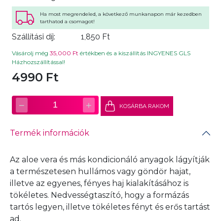
Ha most megrendeled, a következő munkanapon már kezedben
tarthatod a csomagot!
Szállítási díj:
1,850 Ft
Vásárolj még
35,000 Ft
értékben és a kiszállítás INGYENES GLS
Házhozszállítással!
4990 Ft
−
+
1
KOSÁRBA RAKOM
Termék információk
Az aloe vera és más kondicionáló anyagok lágyítják
a természetesen hullámos vagy göndör hajat,
illetve az egyenes, fényes haj kialakításához is
tökéletes. Nedvességtaszító, hogy a formázás
tartós legyen, illetve tökéletes fényt és erős tartást
ad.