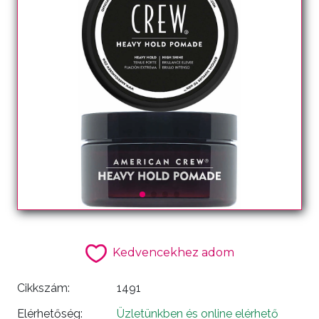
Kedvencekhez adom
Cikkszám:
1491
Elérhetőség:
Üzletünkben és online elérhető