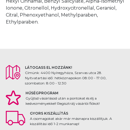
Hexyl Cinnamal, Benzyl Salicylate, Alpha-Isomethyl
Ionone, Citronellol, Hydroxycitronellal, Geraniol,
Citral, Phenoxyethanol, Methylparaben,
Ethylparaben.
LÁTOGASS EL HOZZÁNK!
Címünk: 4400 Nyíregyháza, Szarvas utca 28.
Nyitvatartási idő: hétköznapokon 08:00 - 17:00,
szombaton: 8:00 - 12:30
HŰSÉGPROGRAM
Gyűjtsd vásárlásod után a pontokat és élj a
kedvezményekkel! Regisztrálj vásárlói fiókot!
GYORS KISZÁLLÍTÁS
A csomagokat akár már másnapra kiszállítjuk. A
kiszállítási idő 1-2 munkanap!