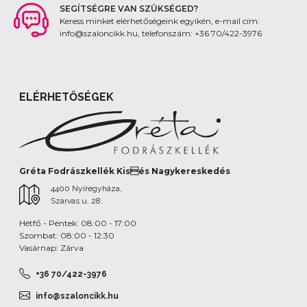
SEGÍTSÉGRE VAN SZÜKSÉGED?
Keress minket elérhetőségeink egyikén, e-mail cím:
info@szaloncikk.hu, telefonszám: +36 70/422-3976
ELÉRHETŐSÉGEK
Gréta Fodrászkellék Kisés Nagykereskedés
4400 Nyíregyháza,
Szarvas u. 28.
Hétfő - Péntek: 08:00 - 17:00
Szombat: 08:00 - 12:30
Vasárnap: Zárva
+36 70/422-3976
info@szaloncikk.hu