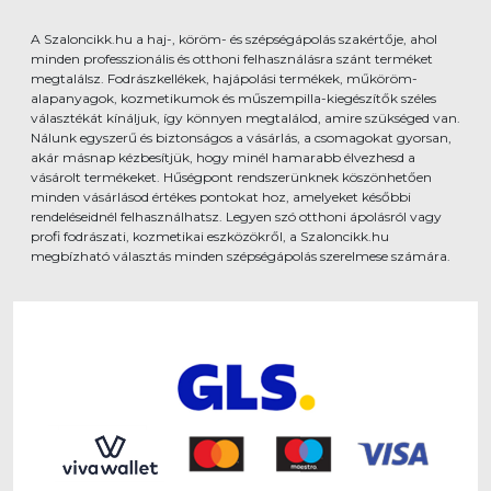
A Szaloncikk.hu a haj-, köröm- és szépségápolás szakértője, ahol
minden professzionális és otthoni felhasználásra szánt terméket
megtalálsz. Fodrászkellékek, hajápolási termékek, műköröm-
alapanyagok, kozmetikumok és műszempilla-kiegészítők széles
választékát kínáljuk, így könnyen megtalálod, amire szükséged van.
Nálunk egyszerű és biztonságos a vásárlás, a csomagokat gyorsan,
akár másnap kézbesítjük, hogy minél hamarabb élvezhesd a
vásárolt termékeket. Hűségpont rendszerünknek köszönhetően
minden vásárlásod értékes pontokat hoz, amelyeket későbbi
rendeléseidnél felhasználhatsz. Legyen szó otthoni ápolásról vagy
profi fodrászati, kozmetikai eszközökről, a Szaloncikk.hu
megbízható választás minden szépségápolás szerelmese számára.