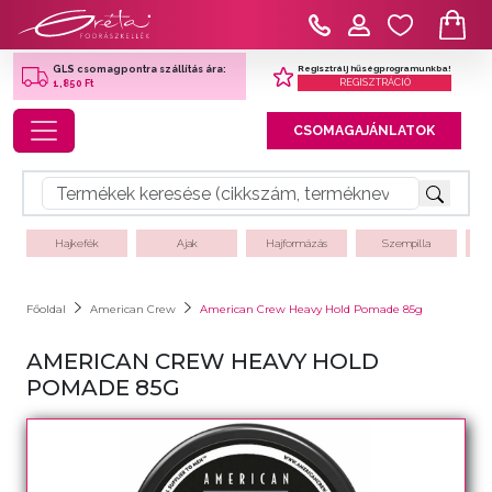
Regisztrálj hűségprogramunkba!
GLS csomagpontra szállítás ára:
REGISZTRÁCIÓ
1,850 Ft
Toggle navigation
CSOMAGAJÁNLATOK
Hajkefék
Ajak
Hajformázás
Szempilla
Főoldal
American Crew
American Crew Heavy Hold Pomade 85g
AMERICAN CREW HEAVY HOLD
POMADE 85G