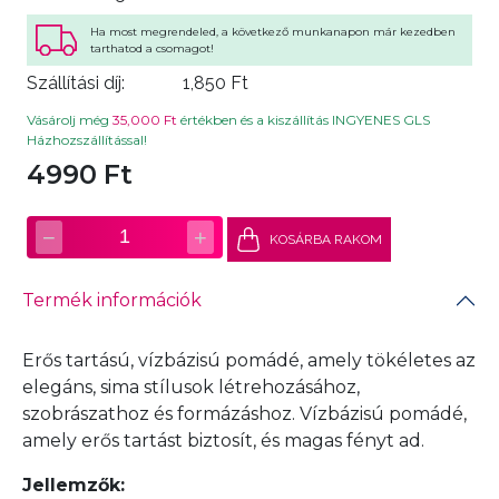
Ha most megrendeled, a következő munkanapon már kezedben
tarthatod a csomagot!
Szállítási díj:
1,850 Ft
Vásárolj még
35,000 Ft
értékben és a kiszállítás INGYENES GLS
Házhozszállítással!
4990 Ft
−
+
1
KOSÁRBA RAKOM
Termék információk
Erős tartású, vízbázisú pomádé, amely tökéletes az
elegáns, sima stílusok létrehozásához,
szobrászathoz és formázáshoz. Vízbázisú pomádé,
amely erős tartást biztosít, és magas fényt ad.
Jellemzők: