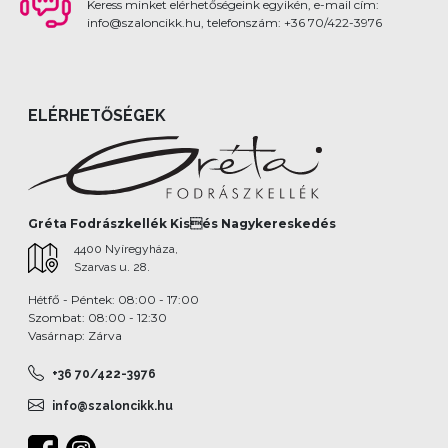
Keress minket elérhetőségeink egyikén, e-mail cím:
info@szaloncikk.hu, telefonszám: +36 70/422-3976
ELÉRHETŐSÉGEK
Gréta Fodrászkellék Kisés Nagykereskedés
4400 Nyíregyháza,
Szarvas u. 28.
Hétfő - Péntek: 08:00 - 17:00
Szombat: 08:00 - 12:30
Vasárnap: Zárva
+36 70/422-3976
info@szaloncikk.hu