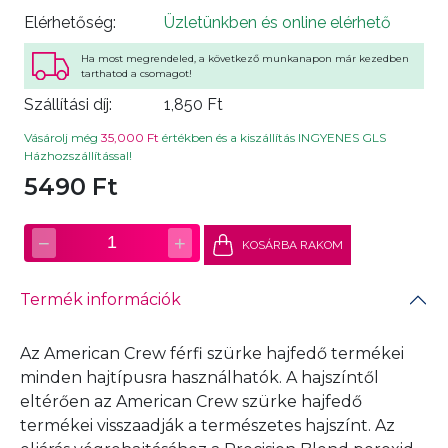
Elérhetőség:
Üzletünkben és online elérhető
Ha most megrendeled, a következő munkanapon már kezedben
tarthatod a csomagot!
Szállítási díj:
1,850 Ft
Vásárolj még
35,000 Ft
értékben és a kiszállítás INGYENES GLS
Házhozszállítással!
5490 Ft
−
+
1
KOSÁRBA RAKOM
Termék információk
Az American Crew férfi szürke hajfedő termékei
minden hajtípusra használhatók. A hajszíntől
eltérően az American Crew szürke hajfedő
termékei visszaadják a természetes hajszínt. Az