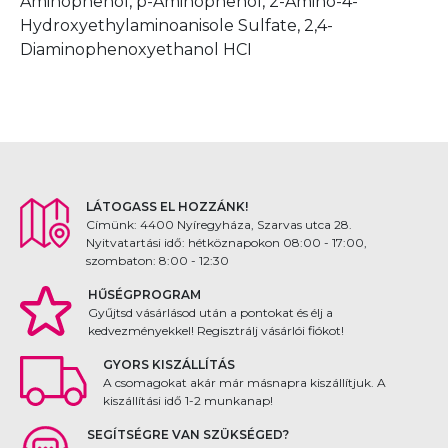
Aminophenol, p-Aminophenol, 2-Amino-4-
Hydroxyethylaminoanisole Sulfate, 2,4-
Diaminophenoxyethanol HCI
LÁTOGASS EL HOZZÁNK!
Címünk: 4400 Nyíregyháza, Szarvas utca 28.
Nyitvatartási idő: hétköznapokon 08:00 - 17:00,
szombaton: 8:00 - 12:30
HŰSÉGPROGRAM
Gyűjtsd vásárlásod után a pontokat és élj a
kedvezményekkel! Regisztrálj vásárlói fiókot!
GYORS KISZÁLLÍTÁS
A csomagokat akár már másnapra kiszállítjuk. A
kiszállítási idő 1-2 munkanap!
SEGÍTSÉGRE VAN SZÜKSÉGED?