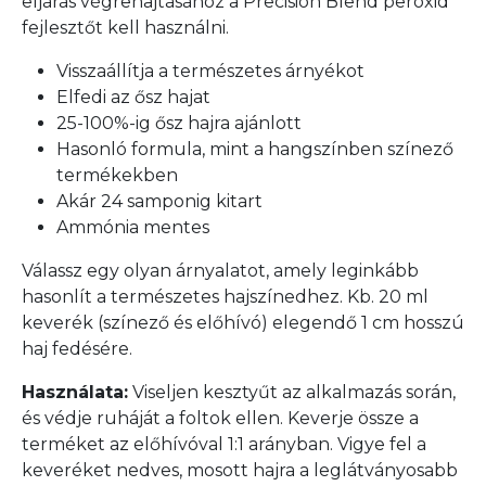
eljárás végrehajtásához a Precision Blend peroxid
fejlesztőt kell használni.
Visszaállítja a természetes árnyékot
Elfedi az ősz hajat
25-100%-ig ősz hajra ajánlott
Hasonló formula, mint a hangszínben színező
termékekben
Akár 24 samponig kitart
Ammónia mentes
Válassz egy olyan árnyalatot, amely leginkább
hasonlít a természetes hajszínedhez. Kb. 20 ml
keverék (színező és előhívó) elegendő 1 cm hosszú
haj fedésére.
Használata:
Viseljen kesztyűt az alkalmazás során,
és védje ruháját a foltok ellen. Keverje össze a
terméket az előhívóval 1:1 arányban. Vigye fel a
keveréket nedves, mosott hajra a leglátványosabb