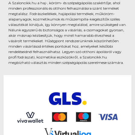
A Szaloncikk.hu a haj-, köröm- és szépségápolás szakértője, ahol
minden professzionális és otthoni felhasználásra szánt terméket
megtalálsz. Fodrászkellékek, hajápolási termékek, műköröm-
alapanyagok, kozmetikumok és műszempilla-kiegészítők széles
választékát kínáljuk, így könnyen megtalálod, amire szükséged van.
Nálunk egyszerű és biztonságos a vásárlás, a csomagokat gyorsan,
akár másnap kézbesítjük, hogy minél hamarabb élvezhesd a
vásárolt termékeket. Hűségpont rendszerünknek köszönhetően
minden vásárlásod értékes pontokat hoz, amelyeket későbbi
rendeléseidnél felhasználhatsz. Legyen szó otthoni ápolásról vagy
profi fodrászati, kozmetikai eszközökről, a Szaloncikk.hu
megbízható választás minden szépségápolás szerelmese számára.