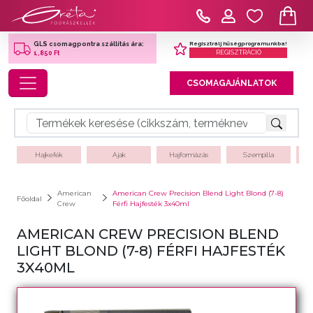
Regisztrálj hűségprogramunkba!
GLS csomagpontra szállítás ára:
REGISZTRÁCIÓ
1,850 Ft
Toggle navigation
CSOMAGAJÁNLATOK
Hajkefék
Ajak
Hajformázás
Szempilla
American
American Crew Precision Blend Light Blond (7-8)
Főoldal
Crew
Férfi Hajfesték 3x40ml
AMERICAN CREW PRECISION BLEND
LIGHT BLOND (7-8) FÉRFI HAJFESTÉK
3X40ML