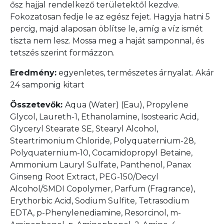
ősz hajjal rendelkező területektől kezdve.
Fokozatosan fedje le az egész fejet. Hagyja hatni 5
percig, majd alaposan öblítse le, amíg a víz ismét
tiszta nem lesz. Mossa meg a haját samponnal, és
tetszés szerint formázzon.
Eredmény:
egyenletes, természetes árnyalat. Akár
24 samponig kitart
Összetevők:
Aqua (Water) (Eau), Propylene
Glycol, Laureth-1, Ethanolamine, Isostearic Acid,
Glyceryl Stearate SE, Stearyl Alcohol,
Steartrimonium Chloride, Polyquaternium-28,
Polyquaternium-10, Cocamidopropyl Betaine,
Ammonium Lauryl Sulfate, Panthenol, Panax
Ginseng Root Extract, PEG-150/Decyl
Alcohol/SMDI Copolymer, Parfum (Fragrance),
Erythorbic Acid, Sodium Sulfite, Tetrasodium
EDTA, p-Phenylenediamine, Resorcinol, m-