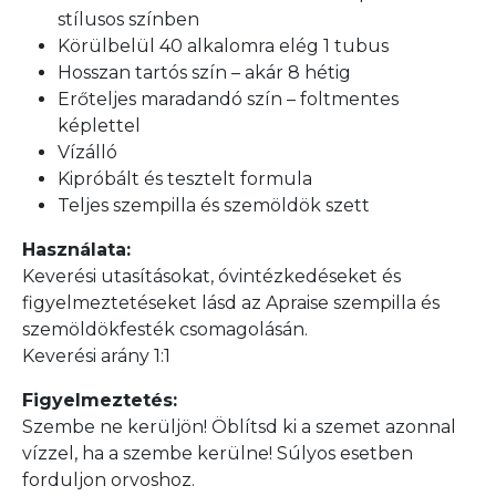
stílusos színben
Körülbelül 40 alkalomra elég 1 tubus
Hosszan tartós szín – akár 8 hétig
Erőteljes maradandó szín – foltmentes
képlettel
Vízálló
Kipróbált és tesztelt formula
Teljes szempilla és szemöldök szett
Használata:
Keverési utasításokat, óvintézkedéseket és
figyelmeztetéseket lásd az Apraise szempilla és
szemöldökfesték csomagolásán.
Keverési arány 1:1
Figyelmeztetés:
Szembe ne kerüljön! Öblítsd ki a szemet azonnal
vízzel, ha a szembe kerülne! Súlyos esetben
forduljon orvoshoz.