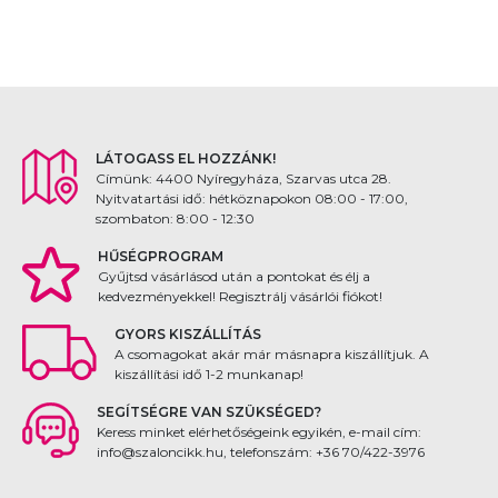
LÁTOGASS EL HOZZÁNK!
Címünk: 4400 Nyíregyháza, Szarvas utca 28.
Nyitvatartási idő: hétköznapokon 08:00 - 17:00,
szombaton: 8:00 - 12:30
HŰSÉGPROGRAM
Gyűjtsd vásárlásod után a pontokat és élj a
kedvezményekkel! Regisztrálj vásárlói fiókot!
GYORS KISZÁLLÍTÁS
A csomagokat akár már másnapra kiszállítjuk. A
kiszállítási idő 1-2 munkanap!
SEGÍTSÉGRE VAN SZÜKSÉGED?
Keress minket elérhetőségeink egyikén, e-mail cím:
info@szaloncikk.hu, telefonszám: +36 70/422-3976