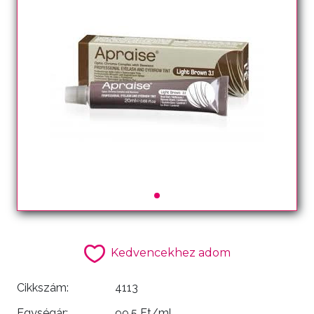
Kedvencekhez adom
Cikkszám:
4113
Egységár:
99.5 Ft/ml