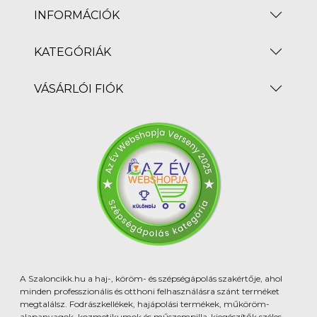
INFORMÁCIÓK
KATEGÓRIÁK
VÁSÁRLÓI FIÓK
A Szaloncikk.hu a haj-, köröm- és szépségápolás szakértője, ahol
minden professzionális és otthoni felhasználásra szánt terméket
megtalálsz. Fodrászkellékek, hajápolási termékek, műköröm-
alapanyagok, kozmetikumok és műszempilla-kiegészítők széles