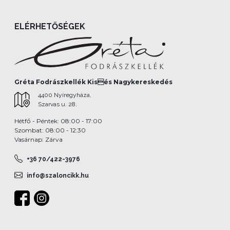
ELÉRHETŐSÉGEK
Gréta Fodrászkellék Kisés Nagykereskedés
4400 Nyíregyháza,
Szarvas u. 28.
Hétfő - Péntek: 08:00 - 17:00
Szombat: 08:00 - 12:30
Vasárnap: Zárva
+36 70/422-3976
info@szaloncikk.hu