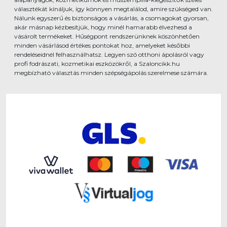
választékát kínáljuk, így könnyen megtalálod, amire szükséged van.
Nálunk egyszerű és biztonságos a vásárlás, a csomagokat gyorsan,
akár másnap kézbesítjük, hogy minél hamarabb élvezhesd a
vásárolt termékeket. Hűségpont rendszerünknek köszönhetően
minden vásárlásod értékes pontokat hoz, amelyeket későbbi
rendeléseidnél felhasználhatsz. Legyen szó otthoni ápolásról vagy
profi fodrászati, kozmetikai eszközökről, a Szaloncikk.hu
megbízható választás minden szépségápolás szerelmese számára.