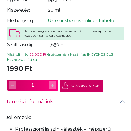
Kiszerelés:
20 ml
Elérhetőség:
Üzletünkben és online elérhető
Ha most megrendeled, a következő utáni munkanapon már
kezedben tarthatod a csomagot!
Szállítási díj:
1,850 Ft
Vásárolj még
35,000 Ft
értékben és a kiszállítás INGYENES GLS
Házhozszállítással!
1990 Ft
−
+
1
KOSÁRBA RAKOM
Termék információk
Jellemzők:
Professzionális szín választék – népszerű