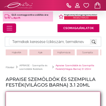
Regisztrálj hűségprogramunkba!
GLS csomagpontra szállítás ára:
REGISZTRÁCIÓ
1,850 Ft
Toggle navigation
CSOMAGAJÁNLATOK
Hajkefék
Ajak
Hajformázás
Szempilla
APRAISE - Szempilla és
Apraise Szemöldök és Szempilla
Főoldal
szemöldök festékek
Festék(Világos Barna) 3.1 20ml
APRAISE SZEMÖLDÖK ÉS SZEMPILLA
FESTÉK(VILÁGOS BARNA) 3.1 20ML