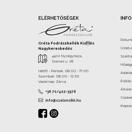
ELÉRHETŐSÉGEK
INF
Rólun
Gréta Fodrászkellék Kisés
Üzlet
Nagykereskedés
4400 Nyíregyháza,
Szálítá
Szarvas u. 28.
Hűség
Hétfő - Péntek: 08:00 - 17:00
Adatke
Szombat: 08:00 - 12:30
Elállás
Vasárnap: Zárva
Általán
+36 70/422-3976
Cookie
info@szaloncikk.hu
Kapcso