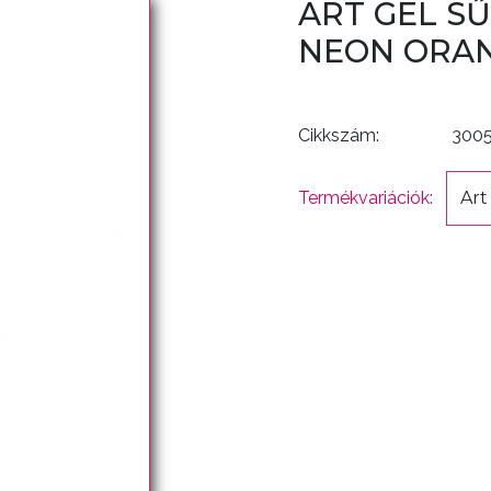
ART GEL SŰ
NEON ORAN
Cikkszám:
300
Termékvariációk:
Art