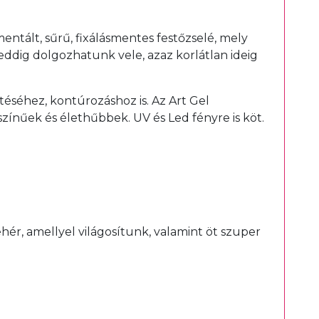
entált, sűrű, fixálásmentes festőzselé, mely
ddig dolgozhatunk vele, azaz korlátlan ideig
éséhez, kontúrozáshoz is. Az Art Gel
ínűek és élethűbbek. UV és Led fényre is köt.
fehér, amellyel világosítunk, valamint öt szuper