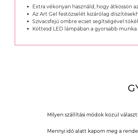
Extra vékonyan használd, hogy átkössön az
Az Art Gel festőzselét kizárólag díszítések
Szivacsfejű ombre ecset segítségével töké
Köttesd LED lámpában a gyorsabb munka
G
Milyen szállítási módok közül válasz
Mennyi idő alatt kapom meg a rend