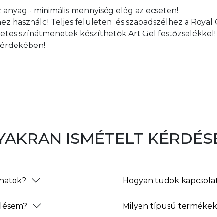
 anyag - minimális mennyiség elég az ecseten!
hez használd! Teljes felületen és szabadszélhez a Royal 
letes színátmenetek készíthetők Art Gel festőzselékkel!
 érdekében!
YAKRAN ISMÉTELT KÉRDÉS
thatok?
Hogyan tudok kapcsolat
elésem?
Milyen típusú termékeke