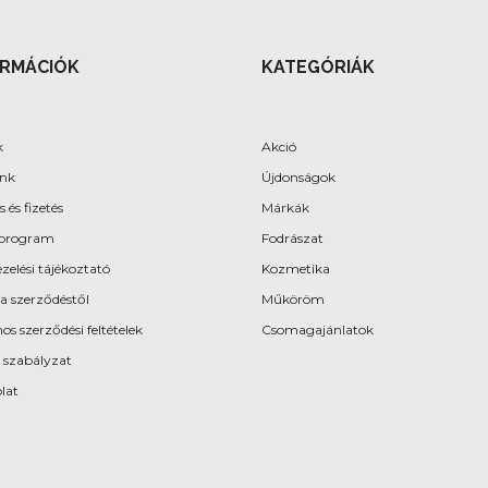
ORMÁCIÓK
KATEGÓRIÁK
k
Akció
ünk
Újdonságok
s és fizetés
Márkák
program
Fodrászat
zelési tájékoztató
Kozmetika
 a szerződéstől
Műköröm
os szerződési feltételek
Csomagajánlatok
 szabályzat
lat