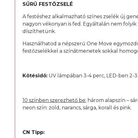
SŰRŰ FESTŐZSELÉ
A festéshez alkalmazható színes zselék új gene
nagyon vékonyan is fed. Egyáltalán nem folyik
díszíthetünk.
Használhatod a népszerű One Move egymozdulat
festőzselékkel a színátmenetek sokkal homogén
Kötésidő:
UV lámpában 3-4 perc, LED-ben 2-3
10 színben szerezhető be:
három alapszín – sárg
neon szín: zöld, narancs, sárga, korall és pink.
CN Tipp: