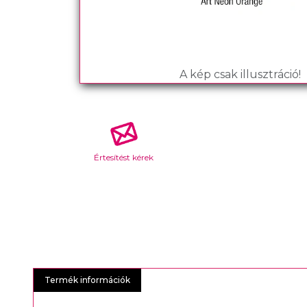
A kép csak illusztráció!
Értesítést kérek
Termék információk