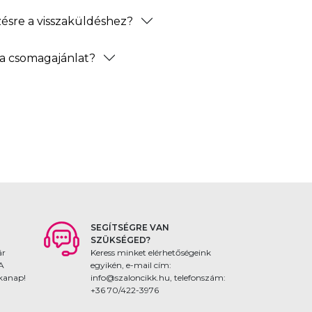
zésre a visszaküldéshez?
a csomagajánlat?
SEGÍTSÉGRE VAN
SZÜKSÉGED?
ár
Keress minket elérhetőségeink
 A
egyikén, e-mail cím:
nkanap!
info@szaloncikk.hu, telefonszám:
+36 70/422-3976