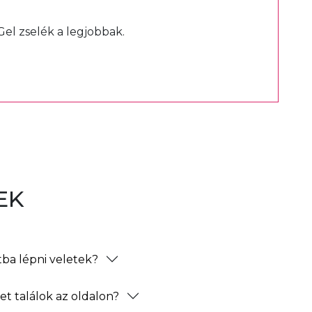
Gel zselék a legjobbak.
EK
ba lépni veletek?
t találok az oldalon?