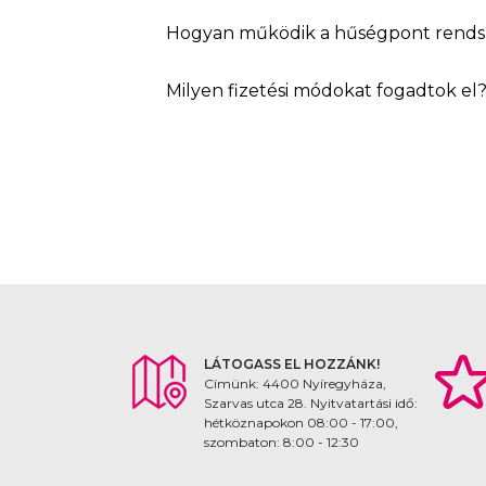
Hogyan működik a hűségpont rends
Milyen fizetési módokat fogadtok el
LÁTOGASS EL HOZZÁNK!
Címünk: 4400 Nyíregyháza,
Szarvas utca 28. Nyitvatartási idő:
hétköznapokon 08:00 - 17:00,
szombaton: 8:00 - 12:30