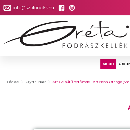
info@szaloncikk.hu
AKCIÓ
ÚJDO
Főoldal
Crystal Nails
Art Gel sűrű festőzselé - Art Neon Orange (5ml