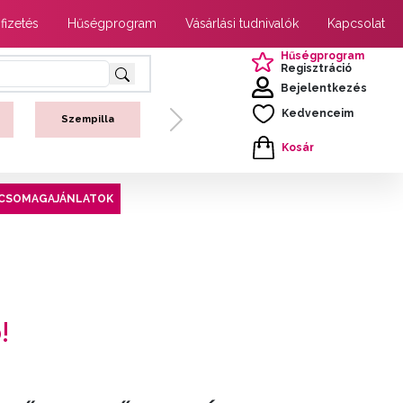
 fizetés
Hűségprogram
Vásárlási tudnivalók
Kapcsolat
Hűségprogram
Regisztráció
Bejelentkezés
Kedvenceim
Szempilla
Next
Kosár
CSOMAGAJÁNLATOK
!