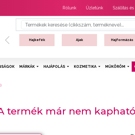
Rólunk
Üzletünk
Szállítás és
Hajkefék
Ajak
Hajformázás
Previous
NSÁGOK
MÁRKÁK
HAJÁPOLÁS
KOZMETIKA
MŰKÖRÖM
)
A termék már nem kapható