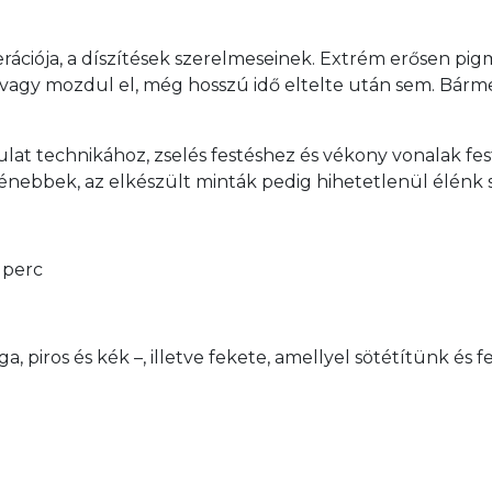
rációja, a díszítések szerelmeseinek. Extrém erősen pigm
 vagy mozdul el, még hosszú idő eltelte után sem. Bárme
 technikához, zselés festéshez és vékony vonalak fest
ebbek, az elkészült minták pedig hihetetlenül élénk sz
 perc
a, piros és kék –, illetve fekete, amellyel sötétítünk és 