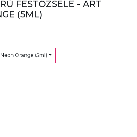
RŰ FESTŐZSELÉ - ART
GE (5ML)
5
 Neon Orange (5ml)