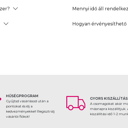
zer?
Mennyi idő áll rendelke
?
Hogyan érvényesíthető 
HŰSÉGPROGRAM
GYORS KISZÁLLÍTÁS
Gyűjtsd vásárlásod után a
A csomagokat akár m
pontokat és élj a
másnapra kiszállítjuk.
kedvezményekkel! Regisztrálj
kiszállítási idő 1-2 mu
vásárlói fiókot!