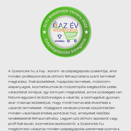
A Szaloncikk.hu a haj-, köröm- és szépségápolás szakértője, ahol
minden professzionális és otthoni felhasználásra szánt terméket
megtalálsz. Fodrászkellékek, hajápolási termékek, műköröm-
alapanyagok, kozmetikumok és műszempilla-kiegészítők széles
választékát kínáljuk, így könnyen megtalálod, amire szükséged van.
Nálunk egyszerű és biztonságos a vásárlás, a csomagokat gyorsan,
akár másnap kézbesítjük, hogy minél hamarabb élvezhesd a
vásárolt termékeket. Hűségpont rendszerünknek köszönhetően
minden vásárlásod értékes pontokat hoz, amelyeket későbbi
rendeléseidnél felhasználhatsz. Legyen szó otthoni ápolásról vagy
profi fodrászati, kozmetikai eszközökről, a Szaloncikk.hu
megbízható választás minden szépségápolás szerelmese számára.