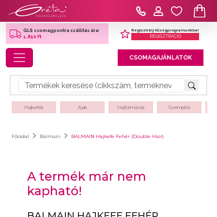
Regisztrálj hűségprogramunkba!
GLS csomagpontra szállítás ára:
REGISZTRÁCIÓ
1,850 Ft
Toggle navigation
CSOMAGAJÁNLATOK
Hajkefék
Ajak
Hajformázás
Szempilla
Főoldal
Balmain
BALMAIN Hajkefe Fehér (Double Hair)
A termék már nem
kapható!
BALMAIN HAJKEFE FEHÉR