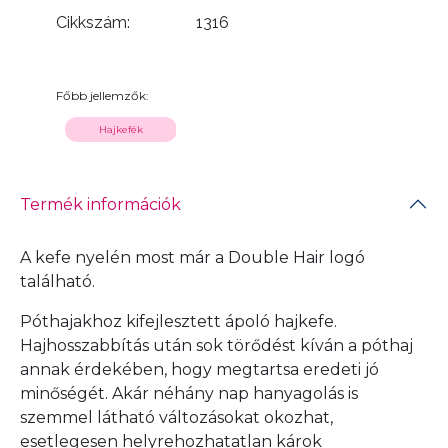
Cikkszám:
1316
Főbb jellemzők:
Hajkefék
Termék információk
A kefe nyelén most már a Double Hair logó
található.
Póthajakhoz kifejlesztett ápoló hajkefe.
Hajhosszabbítás után sok törődést kíván a póthaj
annak érdekében, hogy megtartsa eredeti jó
minőségét. Akár néhány nap hanyagolás is
szemmel látható változásokat okozhat,
esetlegesen helyrehozhatatlan károk