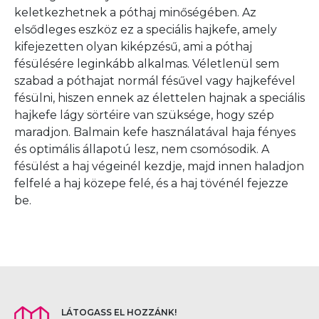
keletkezhetnek a póthaj minőségében. Az
elsődleges eszköz ez a speciális hajkefe, amely
kifejezetten olyan kiképzésű, ami a póthaj
fésülésére leginkább alkalmas. Véletlenül sem
szabad a póthajat normál fésűvel vagy hajkefével
fésülni, hiszen ennek az élettelen hajnak a speciális
hajkefe lágy sörtéire van szüksége, hogy szép
maradjon. Balmain kefe használatával haja fényes
és optimális állapotú lesz, nem csomósodik. A
fésülést a haj végeinél kezdje, majd innen haladjon
felfelé a haj közepe felé, és a haj tövénél fejezze
be.
LÁTOGASS EL HOZZÁNK!