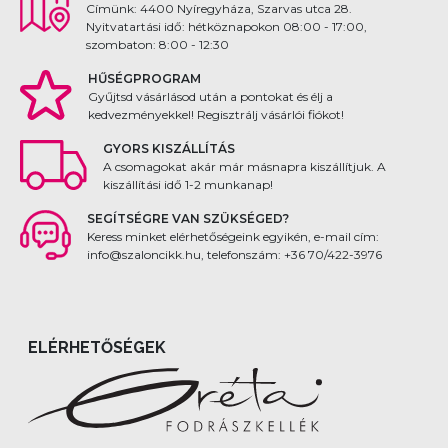
Címünk: 4400 Nyíregyháza, Szarvas utca 28.
Nyitvatartási idő: hétköznapokon 08:00 - 17:00,
szombaton: 8:00 - 12:30
HŰSÉGPROGRAM
Gyűjtsd vásárlásod után a pontokat és élj a
kedvezményekkel! Regisztrálj vásárlói fiókot!
GYORS KISZÁLLÍTÁS
A csomagokat akár már másnapra kiszállítjuk. A
kiszállítási idő 1-2 munkanap!
SEGÍTSÉGRE VAN SZÜKSÉGED?
Keress minket elérhetőségeink egyikén, e-mail cím:
info@szaloncikk.hu, telefonszám: +36 70/422-3976
ELÉRHETŐSÉGEK